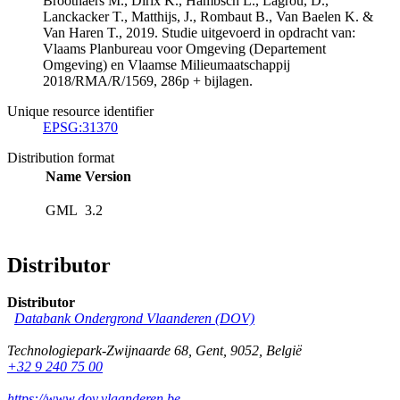
Broothaers M., Dirix K., Hambsch L., Lagrou, D.,
Lanckacker T., Matthijs, J., Rombaut B., Van Baelen K. &
Van Haren T., 2019. Studie uitgevoerd in opdracht van:
Vlaams Planbureau voor Omgeving (Departement
Omgeving) en Vlaamse Milieumaatschappij
2018/RMA/R/1569, 286p + bijlagen.
Unique resource identifier
EPSG:31370
Distribution format
Name
Version
GML
3.2
Distributor
Distributor
Databank Ondergrond Vlaanderen (DOV)
Technologiepark-Zwijnaarde 68
,
Gent
,
9052
,
België
+32 9 240 75 00
https://www.dov.vlaanderen.be