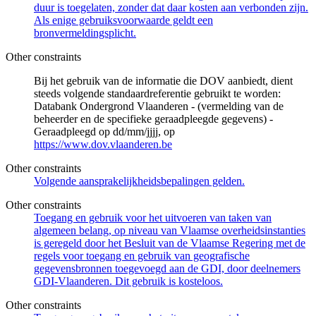
duur is toegelaten, zonder dat daar kosten aan verbonden zijn.
Als enige gebruiksvoorwaarde geldt een
bronvermeldingsplicht.
Other constraints
Bij het gebruik van de informatie die DOV aanbiedt, dient
steeds volgende standaardreferentie gebruikt te worden:
Databank Ondergrond Vlaanderen - (vermelding van de
beheerder en de specifieke geraadpleegde gegevens) -
Geraadpleegd op dd/mm/jjjj, op
https://www.dov.vlaanderen.be
Other constraints
Volgende aansprakelijkheidsbepalingen gelden.
Other constraints
Toegang en gebruik voor het uitvoeren van taken van
algemeen belang, op niveau van Vlaamse overheidsinstanties
is geregeld door het Besluit van de Vlaamse Regering met de
regels voor toegang en gebruik van geografische
gegevensbronnen toegevoegd aan de GDI, door deelnemers
GDI-Vlaanderen. Dit gebruik is kosteloos.
Other constraints