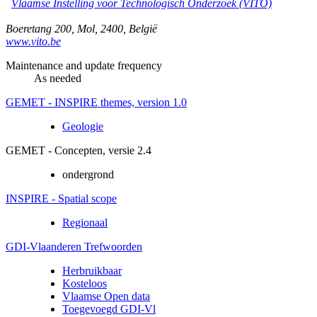
Vlaamse Instelling voor Technologisch Onderzoek (VITO)
Boeretang 200
,
Mol
,
2400
,
België
www.vito.be
Maintenance and update frequency
As needed
GEMET - INSPIRE themes, version 1.0
Geologie
GEMET - Concepten, versie 2.4
ondergrond
INSPIRE - Spatial scope
Regionaal
GDI-Vlaanderen Trefwoorden
Herbruikbaar
Kosteloos
Vlaamse Open data
Toegevoegd GDI-Vl