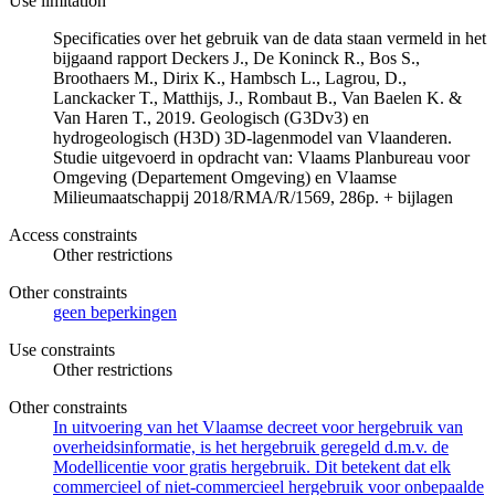
Use limitation
Specificaties over het gebruik van de data staan vermeld in het
bijgaand rapport Deckers J., De Koninck R., Bos S.,
Broothaers M., Dirix K., Hambsch L., Lagrou, D.,
Lanckacker T., Matthijs, J., Rombaut B., Van Baelen K. &
Van Haren T., 2019. Geologisch (G3Dv3) en
hydrogeologisch (H3D) 3D-lagenmodel van Vlaanderen.
Studie uitgevoerd in opdracht van: Vlaams Planbureau voor
Omgeving (Departement Omgeving) en Vlaamse
Milieumaatschappij 2018/RMA/R/1569, 286p. + bijlagen
Access constraints
Other restrictions
Other constraints
geen beperkingen
Use constraints
Other restrictions
Other constraints
In uitvoering van het Vlaamse decreet voor hergebruik van
overheidsinformatie, is het hergebruik geregeld d.m.v. de
Modellicentie voor gratis hergebruik. Dit betekent dat elk
commercieel of niet-commercieel hergebruik voor onbepaalde