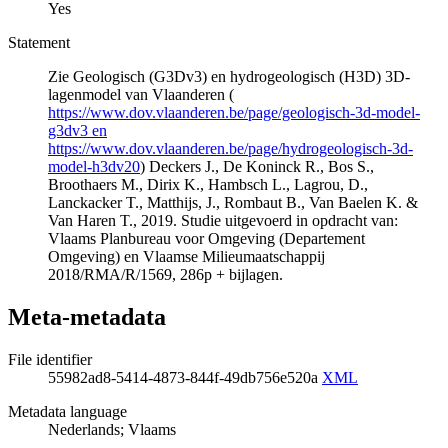
Yes
Statement
Zie Geologisch (G3Dv3) en hydrogeologisch (H3D) 3D-
lagenmodel van Vlaanderen (
https://www.dov.vlaanderen.be/page/geologisch-3d-model-
g3dv3 en
https://www.dov.vlaanderen.be/page/hydrogeologisch-3d-
model-h3dv20
) Deckers J., De Koninck R., Bos S.,
Broothaers M., Dirix K., Hambsch L., Lagrou, D.,
Lanckacker T., Matthijs, J., Rombaut B., Van Baelen K. &
Van Haren T., 2019. Studie uitgevoerd in opdracht van:
Vlaams Planbureau voor Omgeving (Departement
Omgeving) en Vlaamse Milieumaatschappij
2018/RMA/R/1569, 286p + bijlagen.
Meta-metadata
File identifier
55982ad8-5414-4873-844f-49db756e520a
XML
Metadata language
Nederlands; Vlaams