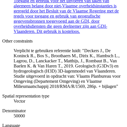
Toegang en gebruik voor het uitvoeren van taken van
algemeen belang door niet-Vlaamse overheidsinstanties is
geregeld door het Besluit van de Vlaamse Regering met de
regels voor toegang en gebruik van geografische
gegevensbronnen toegevoegd aan de GDI, door
overheidsdiensten die geen deelnemer zijn aan GDI-
Vlaanderen. Dit gebruik is kosteloos.
Other constraints
Verplicht te gebruiken referentie luidt: "Deckers J., De
Koninck R., Bos S., Broothaers M., Dirix K., Hambsch L.,
Lagrou, D., Lanckacker T., Matthijs, J., Rombaut B., Van
Baelen K. & Van Haren T., 2019. Geologisch (G3Dv3) en
hydrogeologisch (H3D) 3D-lagenmodel van Vlaanderen.
Studie uitgevoerd in opdracht van: Vlaams Planbureau voor
Omgeving (Departement Omgeving) en Vlaamse
Milieumaatschappij 2018/RMA/R/1569, 286p. + bijlagen"
Spatial representation type
Vector
Denominator
50000
Language