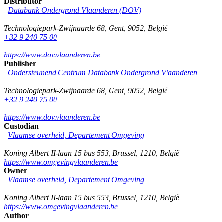
Distributor
Databank Ondergrond Vlaanderen (DOV)
Technologiepark-Zwijnaarde 68
,
Gent
,
9052
,
België
+32 9 240 75 00
https://www.dov.vlaanderen.be
Publisher
Ondersteunend Centrum Databank Ondergrond Vlaanderen
Technologiepark-Zwijnaarde 68
,
Gent
,
9052
,
België
+32 9 240 75 00
https://www.dov.vlaanderen.be
Custodian
Vlaamse overheid, Departement Omgeving
Koning Albert II-laan 15 bus 553
,
Brussel
,
1210
,
België
https://www.omgevingvlaanderen.be
Owner
Vlaamse overheid, Departement Omgeving
Koning Albert II-laan 15 bus 553
,
Brussel
,
1210
,
België
https://www.omgevingvlaanderen.be
Author