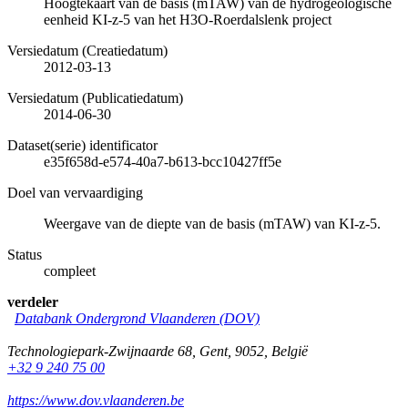
Hoogtekaart van de basis (mTAW) van de hydrogeologische
eenheid KI-z-5 van het H3O-Roerdalslenk project
Versiedatum (Creatiedatum)
2012-03-13
Versiedatum (Publicatiedatum)
2014-06-30
Dataset(serie) identificator
e35f658d-e574-40a7-b613-bcc10427ff5e
Doel van vervaardiging
Weergave van de diepte van de basis (mTAW) van KI-z-5.
Status
compleet
verdeler
Databank Ondergrond Vlaanderen (DOV)
Technologiepark-Zwijnaarde 68
,
Gent
,
9052
,
België
+32 9 240 75 00
https://www.dov.vlaanderen.be