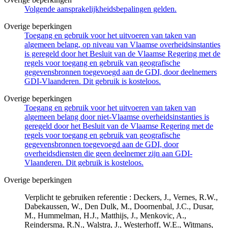
Volgende aansprakelijkheidsbepalingen gelden.
Overige beperkingen
Toegang en gebruik voor het uitvoeren van taken van
algemeen belang, op niveau van Vlaamse overheidsinstanties
is geregeld door het Besluit van de Vlaamse Regering met de
regels voor toegang en gebruik van geografische
gegevensbronnen toegevoegd aan de GDI, door deelnemers
GDI-Vlaanderen. Dit gebruik is kosteloos.
Overige beperkingen
Toegang en gebruik voor het uitvoeren van taken van
algemeen belang door niet-Vlaamse overheidsinstanties is
geregeld door het Besluit van de Vlaamse Regering met de
regels voor toegang en gebruik van geografische
gegevensbronnen toegevoegd aan de GDI, door
overheidsdiensten die geen deelnemer zijn aan GDI-
Vlaanderen. Dit gebruik is kosteloos.
Overige beperkingen
Verplicht te gebruiken referentie : Deckers, J., Vernes, R.W.,
Dabekaussen, W., Den Dulk, M., Doornenbal, J.C., Dusar,
M., Hummelman, H.J., Matthijs, J., Menkovic, A.,
Reindersma, R.N., Walstra, J., Westerhoff, W.E., Witmans,