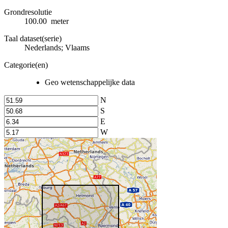
Grondresolutie
100.00 meter
Taal dataset(serie)
Nederlands; Vlaams
Categorie(en)
Geo wetenschappelijke data
N
S
E
W