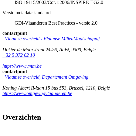
ISO 19115/2003/Cor.1:2006/INSPIRE-TG2.0
Versie metadatastandaard
GDI-Vlaanderen Best Practices - versie 2.0
contactpunt
Vlaamse overheid - Vlaamse MilieuMaatschappij
Dokter de Moorstraat 24-26
,
Aalst
,
9300
,
België
+32 5 372 62 10
https://www.vmm.be
contactpunt
Vlaamse overheid, Departement Omgeving
Koning Albert II-laan 15 bus 553
,
Brussel
,
1210
,
België
https://www.omgevingvlaanderen.be
Overzichten