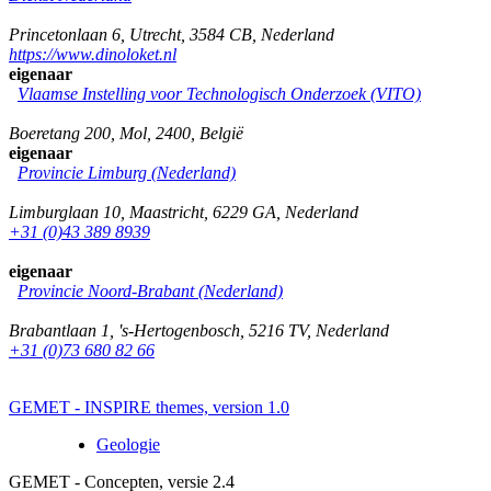
Princetonlaan 6
,
Utrecht
,
3584 CB
,
Nederland
https://www.dinoloket.nl
eigenaar
Vlaamse Instelling voor Technologisch Onderzoek (VITO)
Boeretang 200
,
Mol
,
2400
,
België
eigenaar
Provincie Limburg (Nederland)
Limburglaan 10
,
Maastricht
,
6229 GA
,
Nederland
+31 (0)43 389 8939
eigenaar
Provincie Noord-Brabant (Nederland)
Brabantlaan 1
,
's-Hertogenbosch
,
5216 TV
,
Nederland
+31 (0)73 680 82 66
GEMET - INSPIRE themes, version 1.0
Geologie
GEMET - Concepten, versie 2.4