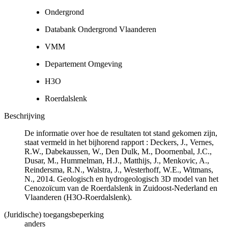
Ondergrond
Databank Ondergrond Vlaanderen
VMM
Departement Omgeving
H3O
Roerdalslenk
Beschrijving
De informatie over hoe de resultaten tot stand gekomen zijn,
staat vermeld in het bijhorend rapport : Deckers, J., Vernes,
R.W., Dabekaussen, W., Den Dulk, M., Doornenbal, J.C.,
Dusar, M., Hummelman, H.J., Matthijs, J., Menkovic, A.,
Reindersma, R.N., Walstra, J., Westerhoff, W.E., Witmans,
N., 2014. Geologisch en hydrogeologisch 3D model van het
Cenozoïcum van de Roerdalslenk in Zuidoost-Nederland en
Vlaanderen (H3O-Roerdalslenk).
(Juridische) toegangsbeperking
anders