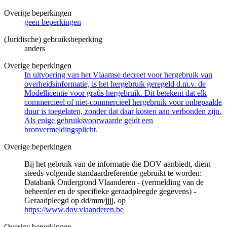
Overige beperkingen
geen beperkingen
(Juridische) gebruiksbeperking
anders
Overige beperkingen
In uitvoering van het Vlaamse decreet voor hergebruik van
overheidsinformatie, is het hergebruik geregeld d.m.v. de
Modellicentie voor gratis hergebruik. Dit betekent dat elk
commercieel of niet-commercieel hergebruik voor onbepaalde
duur is toegelaten, zonder dat daar kosten aan verbonden zijn.
Als enige gebruiksvoorwaarde geldt een
bronvermeldingsplicht.
Overige beperkingen
Bij het gebruik van de informatie die DOV aanbiedt, dient
steeds volgende standaardreferentie gebruikt te worden:
Databank Ondergrond Vlaanderen - (vermelding van de
beheerder en de specifieke geraadpleegde gegevens) -
Geraadpleegd op dd/mm/jjjj, op
https://www.dov.vlaanderen.be
Overige beperkingen