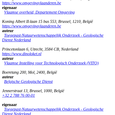
https://www.omgevingvlaanderen.be
eigenaar
Vlaamse overheid, Departement Omgeving
Koning Albert II-laan 15 bus 553
,
Brussel
,
1210
,
België
https://www.omgevingvlaanderen.be
auteur
Toegepast-Natuurwetenschappelijk Onderzoek - Geologische
Dienst Nederland
Princetonlaan 6
,
Utrecht
,
3584 CB
,
Nederland
https://www.dinoloket.nl
auteur
Vlaamse Instelling voor Technologisch Onderzoek (VITO)
Boeretang 200
,
Mol
,
2400
,
België
auteur
Belgische Geologische Dienst
Jennerstraat 13
,
Brussel
,
1000
,
België
+32 2 788 76 00-01
eigenaar
Toegepast-Natuurwetenschappelijk Onderzoek - Geologische
Dienst Nederland