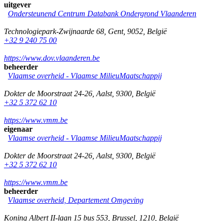
uitgever
Ondersteunend Centrum Databank Ondergrond Vlaanderen
Technologiepark-Zwijnaarde 68
,
Gent
,
9052
,
België
+32 9 240 75 00
https://www.dov.vlaanderen.be
beheerder
Vlaamse overheid - Vlaamse MilieuMaatschappij
Dokter de Moorstraat 24-26
,
Aalst
,
9300
,
België
+32 5 372 62 10
https://www.vmm.be
eigenaar
Vlaamse overheid - Vlaamse MilieuMaatschappij
Dokter de Moorstraat 24-26
,
Aalst
,
9300
,
België
+32 5 372 62 10
https://www.vmm.be
beheerder
Vlaamse overheid, Departement Omgeving
Koning Albert II-laan 15 bus 553
,
Brussel
,
1210
,
België