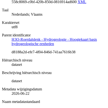
558c8069-c0bf-420b-850d-0816914ad600
XML
Taal
Nederlands; Vlaams
Karakterset
utf8
Parent identificator
H3O-Roerdalslenk - Hydrogeologie - Hoogtekaart basis
hydrogeologische eenheden
d8188a2d-efe7-4f04-846d-741aa7616b38
Hiërarchisch niveau
dataset
Beschrijving hiërarchisch niveau
dataset
Metadata wijzigingsdatum
2026-06-22
Naam metadatastandaard