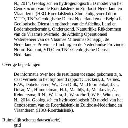
N., 2014. Geologisch en hydrogeologisch 3D model van het
Cenozoïcum van de Roerdalslenk in Zuidoost-Nederland en
Vlaanderen (H3O-Roerdalslenk). Studie uitgevoerd door
VITO, TNO-Geologische Dienst Nederland en de Belgische
Geologische Dienst in opdracht van de Afdeling Land en
Bodembescherming, Ondergrond, Natuurlijke Rijkdommen
van de Vlaamse overheid, de Afdeling Operationeel
Waterbeheer van de Vlaamse Milieumaatschappij, de
Nederlandse Provincie Limburg en de Nederlandse Provincie
Noord-Brabant, VITO en TNO-Geologische Dienst
Nederland.
Overige beperkingen
De informatie over hoe de resultaten tot stand gekomen zijn,
staat vermeld in het bijhorend rapport : Deckers, J., Vernes,
R.W., Dabekaussen, W., Den Dulk, M., Doornenbal, J.C.,
Dusar, M., Hummelman, H.J., Matthijs, J., Menkovic, A.,
Reindersma, R.N., Walstra, J., Westerhoff, W.E., Witmans,
N., 2014. Geologisch en hydrogeologisch 3D model van het
Cenozoïcum van de Roerdalslenk in Zuidoost-Nederland en
Vlaanderen (H3O-Roerdalslenk).
Ruimtelijk schema dataset(serie)
grid