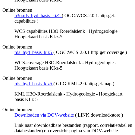
Online bronnen
h3o:rds_hyd_basis_kiz5
(
OGC:WCS-2.0.1-http-get-
capabilities
)
WCS-capabilities H3O-Roerdalslenk - Hydrogeologie -
Hoogtekaart basis KI-z-5
Online bronnen
rds_hyd_basis_kiz5
(
OGC:WCS-2.0.1-http-get-coverage
)
WCS-coverage H3O-Roerdalslenk - Hydrogeologie -
Hoogtekaart basis KI-z-5
Online bronnen
rds_hyd_basis_kiz5
(
GLG:KML-2.0-http-get-map
)
KML H3O-Roerdalslenk - Hydrogeologie - Hoogtekaart
basis KI-z-5
Online bronnen
Downloaden via DOV-website
(
LINK download-store
)
Link naar downloadbare bestanden (rapport, correlatietabel en
databestanden) op overzichtspagina van DOV-website