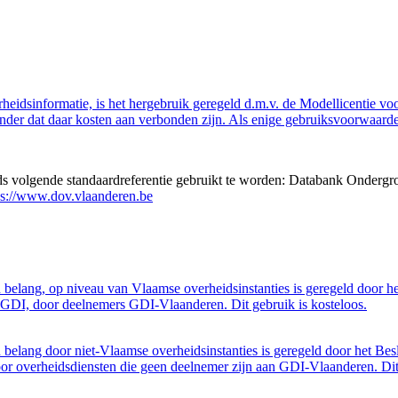
eidsinformatie, is het hergebruik geregeld d.m.v. de Modellicentie voor
nder dat daar kosten aan verbonden zijn. Als enige gebruiksvoorwaarde
eds volgende standaardreferentie gebruikt te worden: Databank Ondergr
ps://www.dov.vlaanderen.be
belang, op niveau van Vlaamse overheidsinstanties is geregeld door h
GDI, door deelnemers GDI-Vlaanderen. Dit gebruik is kosteloos.
belang door niet-Vlaamse overheidsinstanties is geregeld door het Bes
 overheidsdiensten die geen deelnemer zijn aan GDI-Vlaanderen. Dit 