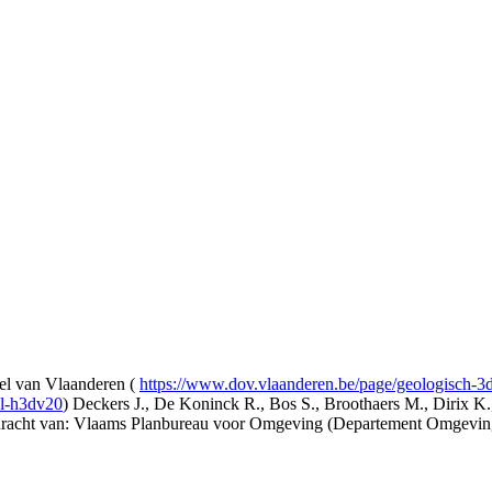
l van Vlaanderen (
https://www.dov.vlaanderen.be/page/geologisch-
el-h3dv20
) Deckers J., De Koninck R., Bos S., Broothaers M., Dirix K.
opdracht van: Vlaams Planbureau voor Omgeving (Departement Omgev