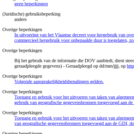
geen beperkingen
(Juridische) gebruiksbeperking
anders
Overige beperkingen
In uitvoering van het Vlaamse decreet voor hergebruik van overh
commercieel hergebruik voor onbepaalde duur is toegelaten, zo
Overige beperkingen
Bij het gebruik van de informatie die DOV aanbiedt, dient ste
geraadpleegde gegevens) - Geraadpleegd op dd/mm/jjjj, op
htt
Overige beperkingen
Volgende aansprakelijkheidsbepalingen gelden.
Overige beperkingen
Toegang en gebruik voor het uitvoeren van taken van algemeen 
gebruik van geografische gegevensbronnen toegevoegd aan de 
Overige beperkingen
Toegang en gebruik voor het uitvoeren van taken van algemeen 
van geografische gegevensbronnen toegevoegd aan de GDI, door
Overige beperkingen