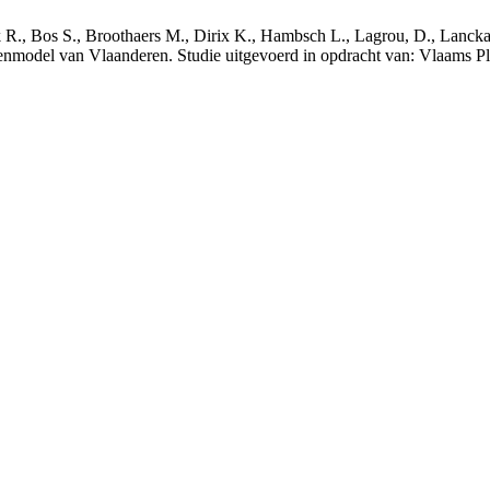
nck R., Bos S., Broothaers M., Dirix K., Hambsch L., Lagrou, D., Lanck
nmodel van Vlaanderen. Studie uitgevoerd in opdracht van: Vlaams