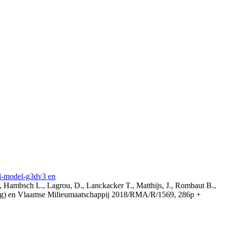
3d-model-g3dv3 en
, Hambsch L., Lagrou, D., Lanckacker T., Matthijs, J., Rombaut B.,
ing) en Vlaamse Milieumaatschappij 2018/RMA/R/1569, 286p +