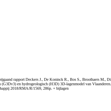
t bijgaand rapport Deckers J., De Koninck R., Bos S., Broothaers M., Di
 (G3Dv3) en hydrogeologisch (H3D) 3D-lagenmodel van Vlaanderen. S
appij 2018/RMA/R/1569, 286p. + bijlagen