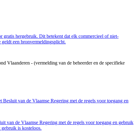
 gratis hergebruik. Dit betekent dat elk commercieel of niet-
 geldt een bronvermeldingsplicht.
ond Vlaanderen - (vermelding van de beheerder en de specifieke
et Besluit van de Vlaamse Regering met de regels voor toegang en
luit van de Vlaamse Regering met de regels voor toegang en gebruik
gebruik is kosteloos.