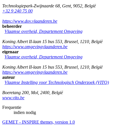
Technologiepark-Zwijnaarde 68
,
Gent
,
9052
,
België
+32 9 240 75 00
https://www.dov.vlaanderen.be
beheerder
Vlaamse overheid, Departement Omgeving
Koning Albert II-laan 15 bus 553
,
Brussel
,
1210
,
België
https://www.omgevingvlaanderen.be
eigenaar
Vlaamse overheid, Departement Omgeving
Koning Albert II-laan 15 bus 553
,
Brussel
,
1210
,
België
https://www.omgevingvlaanderen.be
auteur
Vlaamse Instelling voor Technologisch Onderzoek (VITO)
Boeretang 200
,
Mol
,
2400
,
België
www.vito.be
Frequentie
indien nodig
GEMET - INSPIRE themes, version 1.0