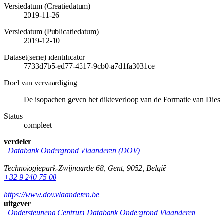
Versiedatum (Creatiedatum)
2019-11-26
Versiedatum (Publicatiedatum)
2019-12-10
Dataset(serie) identificator
7733d7b5-ed77-4317-9cb0-a7d1fa3031ce
Doel van vervaardiging
De isopachen geven het dikteverloop van de Formatie van Dies
Status
compleet
verdeler
Databank Ondergrond Vlaanderen (DOV)
Technologiepark-Zwijnaarde 68
,
Gent
,
9052
,
België
+32 9 240 75 00
https://www.dov.vlaanderen.be
uitgever
Ondersteunend Centrum Databank Ondergrond Vlaanderen