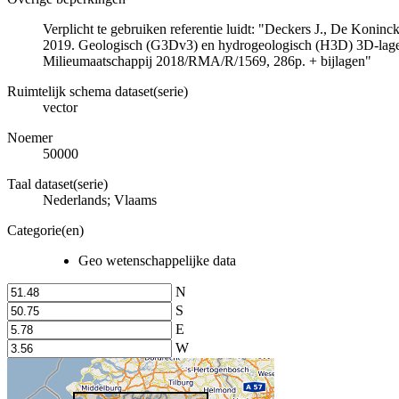
Verplicht te gebruiken referentie luidt: "Deckers J., De Koni
2019. Geologisch (G3Dv3) en hydrogeologisch (H3D) 3D-lage
Milieumaatschappij 2018/RMA/R/1569, 286p. + bijlagen"
Ruimtelijk schema dataset(serie)
vector
Noemer
50000
Taal dataset(serie)
Nederlands; Vlaams
Categorie(en)
Geo wetenschappelijke data
N
S
E
W