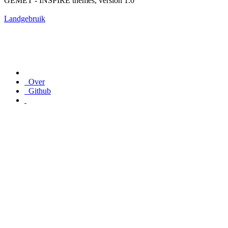
GEMET - INSPIRE themes, version 1.0
Landgebruik
Over
Github