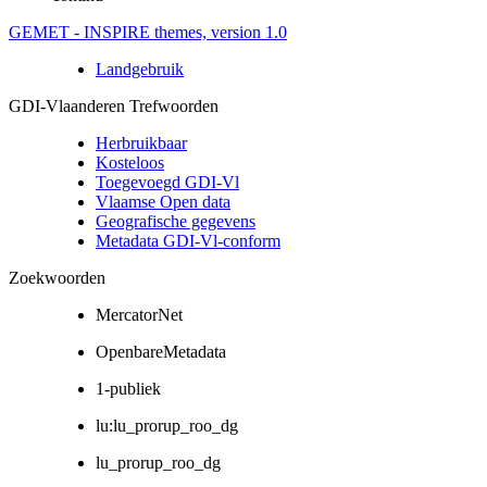
GEMET - INSPIRE themes, version 1.0
Landgebruik
GDI-Vlaanderen Trefwoorden
Herbruikbaar
Kosteloos
Toegevoegd GDI-Vl
Vlaamse Open data
Geografische gegevens
Metadata GDI-Vl-conform
Zoekwoorden
MercatorNet
OpenbareMetadata
1-publiek
lu:lu_prorup_roo_dg
lu_prorup_roo_dg