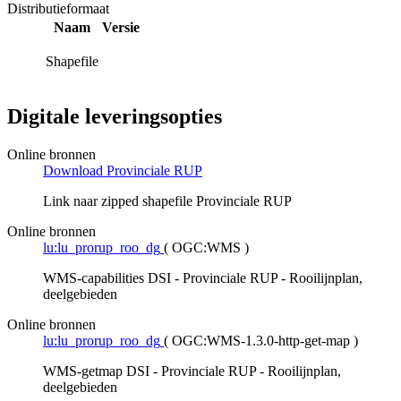
Distributieformaat
Naam
Versie
Shapefile
Digitale leveringsopties
Online bronnen
Download Provinciale RUP
Link naar zipped shapefile Provinciale RUP
Online bronnen
lu:lu_prorup_roo_dg
(
OGC:WMS
)
WMS-capabilities DSI - Provinciale RUP - Rooilijnplan,
deelgebieden
Online bronnen
lu:lu_prorup_roo_dg
(
OGC:WMS-1.3.0-http-get-map
)
WMS-getmap DSI - Provinciale RUP - Rooilijnplan,
deelgebieden