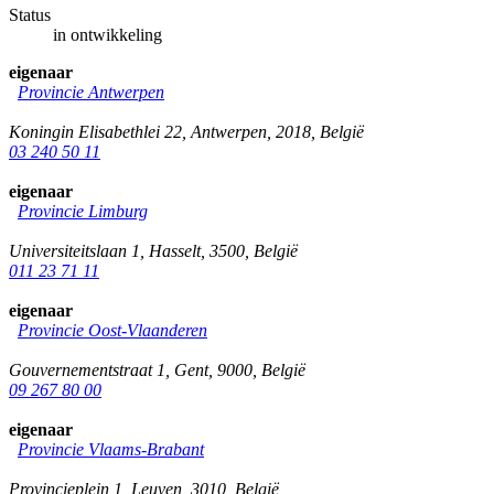
Status
in ontwikkeling
eigenaar
Provincie Antwerpen
Koningin Elisabethlei 22
,
Antwerpen
,
2018
,
België
03 240 50 11
eigenaar
Provincie Limburg
Universiteitslaan 1
,
Hasselt
,
3500
,
België
011 23 71 11
eigenaar
Provincie Oost-Vlaanderen
Gouvernementstraat 1
,
Gent
,
9000
,
België
09 267 80 00
eigenaar
Provincie Vlaams-Brabant
Provincieplein 1
,
Leuven
,
3010
,
België