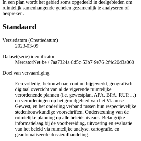
In een plan wordt het gebied soms opgedeeld in deelgebieden om
ruimtelijk samenhangende gehelen gezamenlijk te analyseren of
bespreken.
Standaard
Versiedatum (Creatiedatum)
2023-03-09
Dataset(serie) identificator
MercatorNet-be
/
7aa7324a-8d5c-53b7-9e76-2f4c20d3a060
Doel van vervaardiging
Een volledig, betrouwbaar, continu bijgewerkt, geografisch
digitaal overzicht van al de vigerende ruimtelijke
verordenende plannen (i.e. gewestplan, APA, BPA, RUP,…)
en verordeningen op het grondgebied van het Vlaamse
Gewest, en het onderling verband tussen hun respectievelijke
stedenbouwkundige voorschriften. Ondersteuning van de
ruimtelijke planning op alle beleidsniveaus. Belangrijke
informatielaag bij de voorbereiding, uitvoering en evaluatie
van het beleid via ruimtelijke analyse, cartografie, en
geautomatiseerde dossierafhandeling.