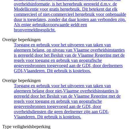
overheidsinformatie, is het hergebruik geregeld d.m.v. de
Modellicentie voor gratis hergebruik. Dit betekent dat elk
commercieel of niet-commercieel hergebruik voor onbepaalde
duur is toegelaten, zonder dat daar kosten aan verbonden zijn.
Als enige gebruiksvoorwaarde geldt een
bronvermeldingsplicht.
Overige beperkingen
Toegang en gebruik voor het uitvoeren van taken van
algemeen belang, op niveau van Vlaamse overheidsinstanties
is geregeld door het Besluit van de Vlaamse Regering met de
regels voor toegang en gebruik van geografische
gegevensbronnen toegevoegd aan de GDI, door deelnemers
GDI-Vlaanderen. Dit gebruik is kosteloos.
Overige beperkingen
Toegang en gebruik voor het uitvoeren van taken van
algemeen belang door niet-Vlaamse overheidsinstanties is
geregeld door het Besluit van de Vlaamse Regering met de
regels voor toegang en gebruik van geografische
gegevensbronnen toegevoegd aan de GDI, door
overheidsdiensten die geen deelnemer zijn aan GDI-
Vlaanderen. Dit gebruik is kosteloos.
Type veiligheidsbeperking