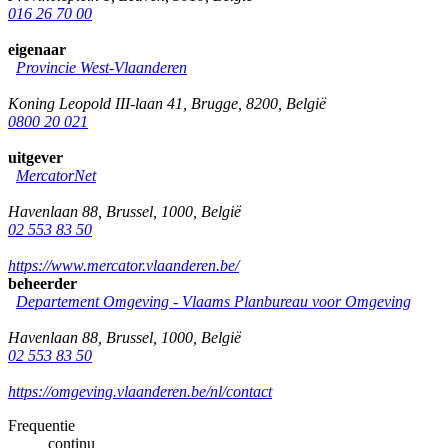
016 26 70 00
eigenaar
Provincie West-Vlaanderen
Koning Leopold III-laan 41
,
Brugge
,
8200
,
België
0800 20 021
uitgever
MercatorNet
Havenlaan 88
,
Brussel
,
1000
,
België
02 553 83 50
https://www.mercator.vlaanderen.be/
beheerder
Departement Omgeving - Vlaams Planbureau voor Omgeving
Havenlaan 88
,
Brussel
,
1000
,
België
02 553 83 50
https://omgeving.vlaanderen.be/nl/contact
Frequentie
continu