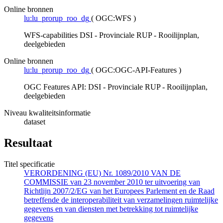
Online bronnen
lu:lu_prorup_roo_dg
(
OGC:WFS
)
WFS-capabilities DSI - Provinciale RUP - Rooilijnplan,
deelgebieden
Online bronnen
lu:lu_prorup_roo_dg
(
OGC:OGC-API-Features
)
OGC Features API: DSI - Provinciale RUP - Rooilijnplan,
deelgebieden
Niveau kwaliteitsinformatie
dataset
Resultaat
Titel specificatie
VERORDENING (EU) Nr. 1089/2010 VAN DE
COMMISSIE van 23 november 2010 ter uitvoering van
Richtlijn 2007/2/EG van het Europees Parlement en de Raad
betreffende de interoperabiliteit van verzamelingen ruimtelijke
gegevens en van diensten met betrekking tot ruimtelijke
gegevens