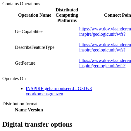
Contains Operations
Distributed
Operation Name
Computing
Connect Poin
Platforms
https://www.dov.vlaanderen
GetCapabilities
inspire/geologicunit/wfs?
https://www.dov.vlaanderen
DescribeFeatureType
inspire/geologicunit/wfs?
https://www.dov.vlaanderen
GetFeature
inspire/geologicunit/wfs?
Operates On
INSPIRE geharmoniseerd - G3Dv3
voorkomensgrenzen
Distribution format
Name
Version
Digital transfer options