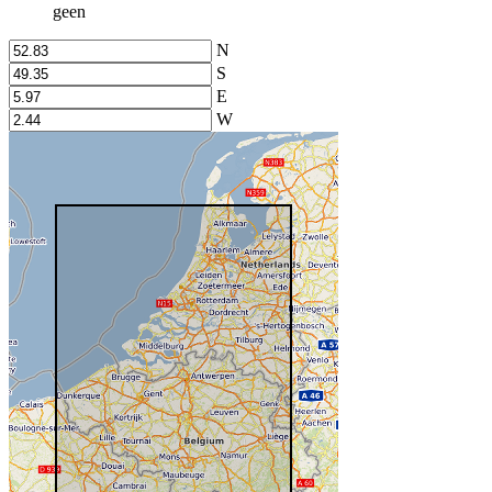
geen
N
S
E
W