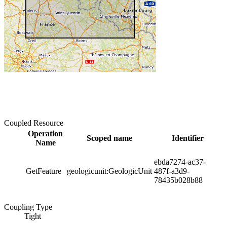
Coupled Resource
Operation
Scoped name
Identifier
Name
ebda7274-ac37-
GetFeature
geologicunit:GeologicUnit
487f-a3d9-
78435b028b88
Coupling Type
Tight