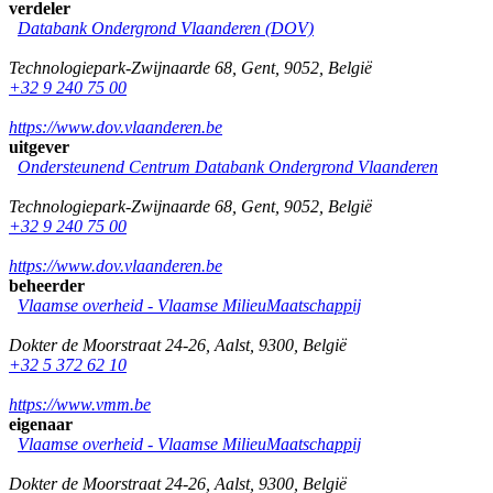
verdeler
Databank Ondergrond Vlaanderen (DOV)
Technologiepark-Zwijnaarde 68
,
Gent
,
9052
,
België
+32 9 240 75 00
https://www.dov.vlaanderen.be
uitgever
Ondersteunend Centrum Databank Ondergrond Vlaanderen
Technologiepark-Zwijnaarde 68
,
Gent
,
9052
,
België
+32 9 240 75 00
https://www.dov.vlaanderen.be
beheerder
Vlaamse overheid - Vlaamse MilieuMaatschappij
Dokter de Moorstraat 24-26
,
Aalst
,
9300
,
België
+32 5 372 62 10
https://www.vmm.be
eigenaar
Vlaamse overheid - Vlaamse MilieuMaatschappij
Dokter de Moorstraat 24-26
,
Aalst
,
9300
,
België