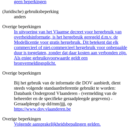
geen beperkingen
(Juridische) gebruiksbeperking
anders
Overige beperkingen
In uitvoering van het Vlaamse decreet voor hergebruik van
overheidsinformatie, is het hergebruik geregeld d.m.v. de
Modellicentie voor gratis hergebruik. Dit betekent dat elk
commercieel of niet-commercieel hergebruik voor onbepaalde
duur is toegelaten, zonder dat daar kosten aan verbonden zijn.
Als enige gebruiksvoorwaarde geldt een
bronvermeldingsplicht.
Overige beperkingen
Bij het gebruik van de informatie die DOV aanbiedt, dient
steeds volgende standaardreferentie gebruikt te worden:
Databank Ondergrond Vlaanderen - (vermelding van de
beheerder en de specifieke geraadpleegde gegevens) -
Geraadpleegd op dd/mm/jjjj, op
https://www.dov.vlaanderen.be
Overige beperkingen
Volgende aansprakelijkheidsbepalingen gelden.