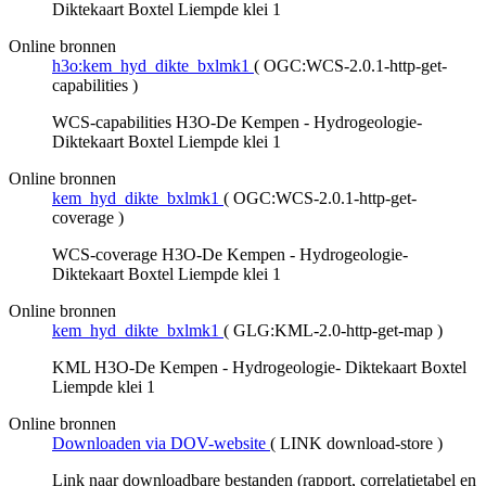
Diktekaart Boxtel Liempde klei 1
Online bronnen
h3o:kem_hyd_dikte_bxlmk1
(
OGC:WCS-2.0.1-http-get-
capabilities
)
WCS-capabilities H3O-De Kempen - Hydrogeologie-
Diktekaart Boxtel Liempde klei 1
Online bronnen
kem_hyd_dikte_bxlmk1
(
OGC:WCS-2.0.1-http-get-
coverage
)
WCS-coverage H3O-De Kempen - Hydrogeologie-
Diktekaart Boxtel Liempde klei 1
Online bronnen
kem_hyd_dikte_bxlmk1
(
GLG:KML-2.0-http-get-map
)
KML H3O-De Kempen - Hydrogeologie- Diktekaart Boxtel
Liempde klei 1
Online bronnen
Downloaden via DOV-website
(
LINK download-store
)
Link naar downloadbare bestanden (rapport, correlatietabel en