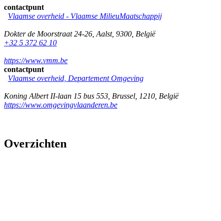
contactpunt
Vlaamse overheid - Vlaamse MilieuMaatschappij
Dokter de Moorstraat 24-26
,
Aalst
,
9300
,
België
+32 5 372 62 10
https://www.vmm.be
contactpunt
Vlaamse overheid, Departement Omgeving
Koning Albert II-laan 15 bus 553
,
Brussel
,
1210
,
België
https://www.omgevingvlaanderen.be
Overzichten