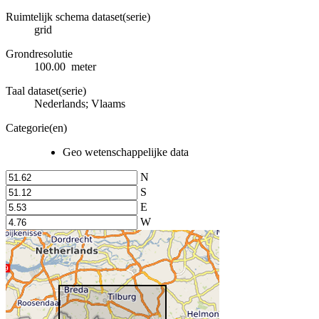
Ruimtelijk schema dataset(serie)
grid
Grondresolutie
100.00 meter
Taal dataset(serie)
Nederlands; Vlaams
Categorie(en)
Geo wetenschappelijke data
N
S
E
W