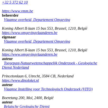
+32 5 372 62 10
https://www.vmm.be
beheerder
Vlaamse overheid, Departement Omgeving
Koning Albert II-laan 15 bus 553
,
Brussel
,
1210
,
België
https://www.omgevingvlaanderen.be
eigenaar
Vlaamse overheid, Departement Omgeving
Koning Albert II-laan 15 bus 553
,
Brussel
,
1210
,
België
https://www.omgevingvlaanderen.be
auteur
Toegepast-Natuurwetenschappelijk Onderzoek - Geologische
Dienst Nederland
Princetonlaan 6
,
Utrecht
,
3584 CB
,
Nederland
https://www.dinoloket.nl
auteur
Vlaamse Instelling voor Technologisch Onderzoek (VITO)
Boeretang 200
,
Mol
,
2400
,
België
auteur
Belgische Geologische Dienst