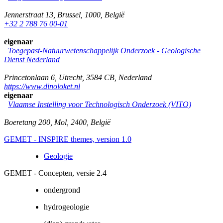
Jennerstraat 13
,
Brussel
,
1000
,
België
+32 2 788 76 00-01
eigenaar
Toegepast-Natuurwetenschappelijk Onderzoek - Geologische
Dienst Nederland
Princetonlaan 6
,
Utrecht
,
3584 CB
,
Nederland
https://www.dinoloket.nl
eigenaar
Vlaamse Instelling voor Technologisch Onderzoek (VITO)
Boeretang 200
,
Mol
,
2400
,
België
GEMET - INSPIRE themes, version 1.0
Geologie
GEMET - Concepten, versie 2.4
ondergrond
hydrogeologie