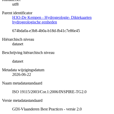
utf8
Parent identificator
H3O-De Kempen - Hydrogeologie- Diktekaarten
hydrogeologische eenheden
674bda0a-e3b8-4b0a-b18d-fb41c7e86e45
Hiërarchisch niveau
dataset
Beschrijving hiërarchisch niveau
dataset
Metadata wijzigingsdatum
2026-06-22
Naam metadatastandaard
ISO 19115/2003/Cor.1:2006/INSPIRE-TG2.0
Versie metadatastandaard
GDI-Vlaanderen Best Practices - versie 2.0