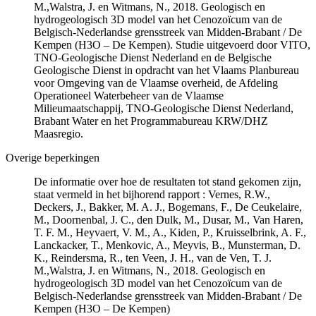
M.,Walstra, J. en Witmans, N., 2018. Geologisch en
hydrogeologisch 3D model van het Cenozoïcum van de
Belgisch-Nederlandse grensstreek van Midden-Brabant / De
Kempen (H3O – De Kempen). Studie uitgevoerd door VITO,
TNO-Geologische Dienst Nederland en de Belgische
Geologische Dienst in opdracht van het Vlaams Planbureau
voor Omgeving van de Vlaamse overheid, de Afdeling
Operationeel Waterbeheer van de Vlaamse
Milieumaatschappij, TNO-Geologische Dienst Nederland,
Brabant Water en het Programmabureau KRW/DHZ
Maasregio.
Overige beperkingen
De informatie over hoe de resultaten tot stand gekomen zijn,
staat vermeld in het bijhorend rapport : Vernes, R.W.,
Deckers, J., Bakker, M. A. J., Bogemans, F., De Ceukelaire,
M., Doornenbal, J. C., den Dulk, M., Dusar, M., Van Haren,
T. F. M., Heyvaert, V. M., A., Kiden, P., Kruisselbrink, A. F.,
Lanckacker, T., Menkovic, A., Meyvis, B., Munsterman, D.
K., Reindersma, R., ten Veen, J. H., van de Ven, T. J.
M.,Walstra, J. en Witmans, N., 2018. Geologisch en
hydrogeologisch 3D model van het Cenozoïcum van de
Belgisch-Nederlandse grensstreek van Midden-Brabant / De
Kempen (H3O – De Kempen)