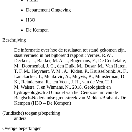
Departement Omgeving
H3O
De Kempen
Beschrijving
De informatie over hoe de resultaten tot stand gekomen zijn,
staat vermeld in het bijhorend rapport : Vernes, R.W.,
Deckers, J., Bakker, M. A. J., Bogemans, F., De Ceukelaire,
M., Doornenbal, J. C., den Dulk, M., Dusar, M., Van Haren,
T. F. M., Heyvaert, V. M., A., Kiden, P., Kruisselbrink, A. F.,
Lanckacker, T., Menkovic, A., Meyvis, B., Munsterman, D.
K., Reindersma, R., ten Veen, J. H., van de Ven, T. J.
M.,Walstra, J. en Witmans, N., 2018. Geologisch en
hydrogeologisch 3D model van het Cenozoïcum van de
Belgisch-Nederlandse grensstreek van Midden-Brabant / De
Kempen (H3O – De Kempen)
(Juridische) toegangsbeperking
anders
Overige beperkingen