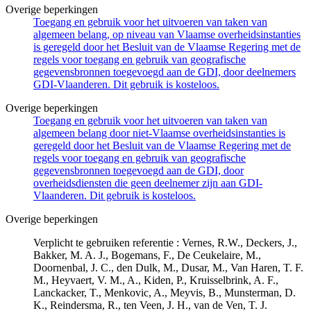
Overige beperkingen
Toegang en gebruik voor het uitvoeren van taken van
algemeen belang, op niveau van Vlaamse overheidsinstanties
is geregeld door het Besluit van de Vlaamse Regering met de
regels voor toegang en gebruik van geografische
gegevensbronnen toegevoegd aan de GDI, door deelnemers
GDI-Vlaanderen. Dit gebruik is kosteloos.
Overige beperkingen
Toegang en gebruik voor het uitvoeren van taken van
algemeen belang door niet-Vlaamse overheidsinstanties is
geregeld door het Besluit van de Vlaamse Regering met de
regels voor toegang en gebruik van geografische
gegevensbronnen toegevoegd aan de GDI, door
overheidsdiensten die geen deelnemer zijn aan GDI-
Vlaanderen. Dit gebruik is kosteloos.
Overige beperkingen
Verplicht te gebruiken referentie : Vernes, R.W., Deckers, J.,
Bakker, M. A. J., Bogemans, F., De Ceukelaire, M.,
Doornenbal, J. C., den Dulk, M., Dusar, M., Van Haren, T. F.
M., Heyvaert, V. M., A., Kiden, P., Kruisselbrink, A. F.,
Lanckacker, T., Menkovic, A., Meyvis, B., Munsterman, D.
K., Reindersma, R., ten Veen, J. H., van de Ven, T. J.