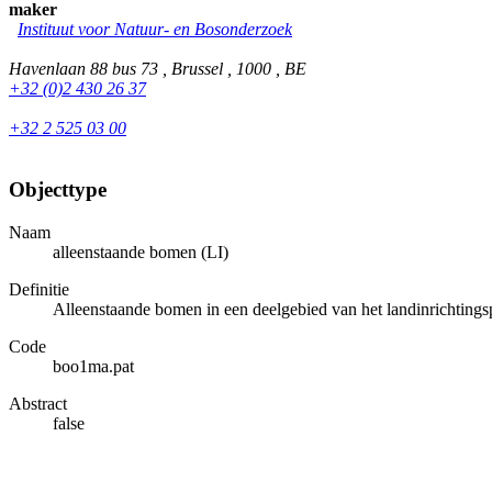
maker
Instituut voor Natuur- en Bosonderzoek
Havenlaan 88 bus 73 , Brussel , 1000 , BE
+32 (0)2 430 26 37
+32 2 525 03 00
Objecttype
Naam
alleenstaande bomen (LI)
Definitie
Alleenstaande bomen in een deelgebied van het landinrichting
Code
boo1ma.pat
Abstract
false