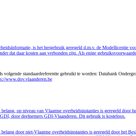
eidsinformatie, is het hergebruik geregeld d.m.v. de Modellicentie voor
nder dat daar kosten aan verbonden zijn. Als enige gebruiksvoorwaarde
eds volgende standaardreferentie gebruikt te worden: Databank Ondergr
ps://www.dov.vlaanderen.be
belang, op niveau van Vlaamse overheidsinstanties is geregeld door h
GDI, door deelnemers GDI-Vlaanderen. Dit gebruik is kosteloos.
belang door niet-Vlaamse overheidsinstanties is geregeld door het Bes