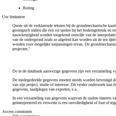
Boring
Use limitation
Quote uit de verklarende teksten bij de grondmechanische ka
geologisch milieu die een rol spelen bij het bodemgebruik en
nauwkeurigheid worden toegekend omwille van de interpolaties
van de ondergrond zoals ze afgeleid kan worden uit de ten tijd
worden voor mogelijke toepassingen ervan. De grondmechanisch
projecten."
De in de databank aanwezige gegevens zijn een verzameling va
De medegedeelde gegevens moeten steeds worden bevestigd door 
van zijn project, studie of interesse. Dit verder onderzoek ka
gegevens, raadplegen van experten, e.a.
In een verzameling van gegevens waarvan de oudste dateren van
geïnterpreteerd en verwerkt is een onvolledigheid of fout of te
Access constraints