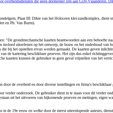
 overheidsdiensten die geen deelnemer zijn aan GDI-Vlaanderen. Dit 
delgem, Plaat III: Dikte van het Holoceen klei-zandkomplex, dient ste
den en Ph. Van Burm).
arten: "De grondmechanische kaarten beantwoorden aan een behoefte n
 een invloed uitoefenen op het ontwerp, de bouw en het onderhoud van
 die bij het opstellen ervan werden gemaakt. De kaarten geven inlich
e van de kartering beschikbare proeven. Het zijn dus enkel richtinggev
e kaarten kunnen de gebruiker in geen geval vrijstellen van het verri
n door de overheid en door diverse instellingen en firma's beschikbaa
verder onderzoek. De gebruiker dient in te staan voor dit verder ond
n bestaan uit het uitvoeren van bijkomende proeven en metingen, eigen
 in de 19e eeuw en welke door de meest uiteenlopende auteurs, diensten