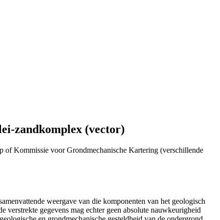
lei-zandkomplex (vector)
p of Kommissie voor Grondmechanische Kartering (verschillende
n samenvattende weergave van die komponenten van het geologisch
de verstrekte gegevens mag echter geen absolute nauwkeurigheid
e geologische en grondmechanische gesteldheid van de ondergrond