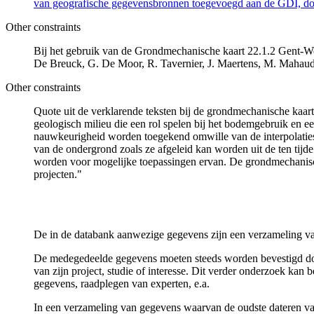
van geografische gegevensbronnen toegevoegd aan de GDI, door
Other constraints
Bij het gebruik van de Grondmechanische kaart 22.1.2 Gent-Won
De Breuck, G. De Moor, R. Tavernier, J. Maertens, M. Mahau
Other constraints
Quote uit de verklarende teksten bij de grondmechanische ka
geologisch milieu die een rol spelen bij het bodemgebruik en
nauwkeurigheid worden toegekend omwille van de interpolaties
van de ondergrond zoals ze afgeleid kan worden uit de ten tijd
worden voor mogelijke toepassingen ervan. De grondmechanisch
projecten."
De in de databank aanwezige gegevens zijn een verzameling va
De medegedeelde gegevens moeten steeds worden bevestigd door 
van zijn project, studie of interesse. Dit verder onderzoek ka
gegevens, raadplegen van experten, e.a.
In een verzameling van gegevens waarvan de oudste dateren van