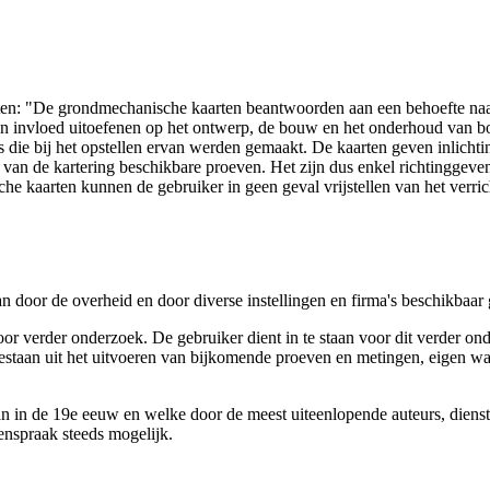
arten: "De grondmechanische kaarten beantwoorden aan een behoefte n
 een invloed uitoefenen op het ontwerp, de bouw en het onderhoud van
 die bij het opstellen ervan werden gemaakt. De kaarten geven inlich
e van de kartering beschikbare proeven. Het zijn dus enkel richtinggev
e kaarten kunnen de gebruiker in geen geval vrijstellen van het verri
n door de overheid en door diverse instellingen en firma's beschikbaa
verder onderzoek. De gebruiker dient in te staan voor dit verder ond
n bestaan uit het uitvoeren van bijkomende proeven en metingen, eigen
 in de 19e eeuw en welke door de meest uiteenlopende auteurs, diensten
genspraak steeds mogelijk.