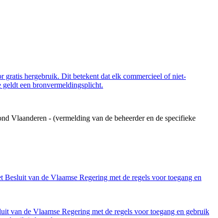
 gratis hergebruik. Dit betekent dat elk commercieel of niet-
 geldt een bronvermeldingsplicht.
ond Vlaanderen - (vermelding van de beheerder en de specifieke
et Besluit van de Vlaamse Regering met de regels voor toegang en
luit van de Vlaamse Regering met de regels voor toegang en gebruik