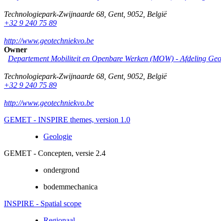
Technologiepark-Zwijnaarde 68
,
Gent
,
9052
,
België
+32 9 240 75 89
http://www.geotechniekvo.be
Owner
Departement Mobiliteit en Openbare Werken (MOW) - Afdeling Geo
Technologiepark-Zwijnaarde 68
,
Gent
,
9052
,
België
+32 9 240 75 89
http://www.geotechniekvo.be
GEMET - INSPIRE themes, version 1.0
Geologie
GEMET - Concepten, versie 2.4
ondergrond
bodemmechanica
INSPIRE - Spatial scope
Regionaal