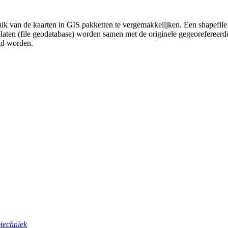
uik van de kaarten in GIS pakketten te vergemakkelijken. Een shapefile
platen (file geodatabase) worden samen met de originele gegeorefereer
gd worden.
techniek