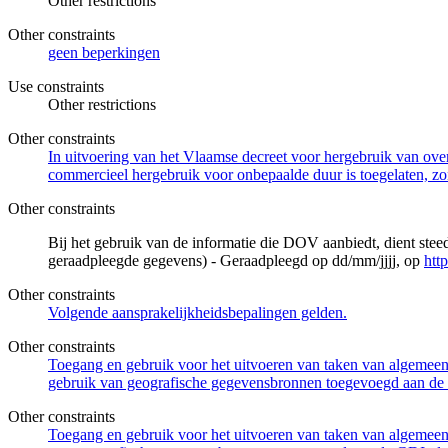
Other restrictions
Other constraints
geen beperkingen
Use constraints
Other restrictions
Other constraints
In uitvoering van het Vlaamse decreet voor hergebruik van overh
commercieel hergebruik voor onbepaalde duur is toegelaten, zo
Other constraints
Bij het gebruik van de informatie die DOV aanbiedt, dient ste
geraadpleegde gegevens) - Geraadpleegd op dd/mm/jjjj, op
htt
Other constraints
Volgende aansprakelijkheidsbepalingen gelden.
Other constraints
Toegang en gebruik voor het uitvoeren van taken van algemeen 
gebruik van geografische gegevensbronnen toegevoegd aan de 
Other constraints
Toegang en gebruik voor het uitvoeren van taken van algemeen 