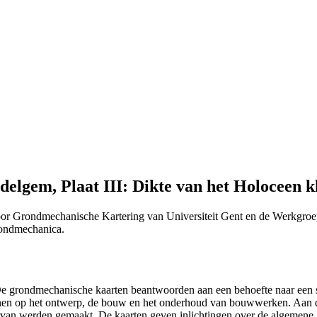
lgem, Plaat III: Dikte van het Holoceen k
or Grondmechanische Kartering van Universiteit Gent en de Werkgroe
Grondmechanica.
 "De grondmechanische kaarten beantwoorden aan een behoefte naar ee
efenen op het ontwerp, de bouw en het onderhoud van bouwwerken. Aan 
n ervan werden gemaakt. De kaarten geven inlichtingen over de algemen