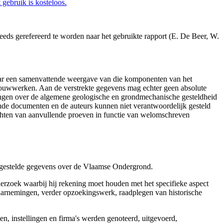
gebruik is kosteloos.
eds gerefereerd te worden naar het gebruikte rapport (E. De Beer, W.
aar een samenvattende weergave van die komponenten van het
 bouwwerken. Aan de verstrekte gegevens mag echter geen absolute
tingen over de algemene geologische en grondmechanische gesteldheid
ende documenten en de auteurs kunnen niet verantwoordelijk gesteld
chten van aanvullende proeven in functie van welomschreven
r gestelde gegevens over de Vlaamse Ondergrond.
erzoek waarbij hij rekening moet houden met het specifieke aspect
 waarnemingen, verder opzoekingswerk, raadplegen van historische
, instellingen en firma's werden genoteerd, uitgevoerd,