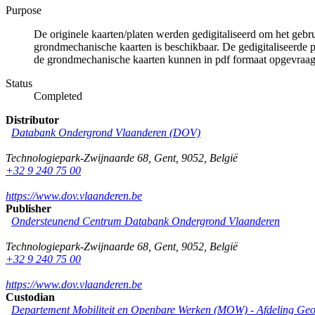
Purpose
De originele kaarten/platen werden gedigitaliseerd om het gebr
grondmechanische kaarten is beschikbaar. De gedigitaliseerde 
de grondmechanische kaarten kunnen in pdf formaat opgevraa
Status
Completed
Distributor
Databank Ondergrond Vlaanderen (DOV)
Technologiepark-Zwijnaarde 68
,
Gent
,
9052
,
België
+32 9 240 75 00
https://www.dov.vlaanderen.be
Publisher
Ondersteunend Centrum Databank Ondergrond Vlaanderen
Technologiepark-Zwijnaarde 68
,
Gent
,
9052
,
België
+32 9 240 75 00
https://www.dov.vlaanderen.be
Custodian
Departement Mobiliteit en Openbare Werken (MOW) - Afdeling Geo