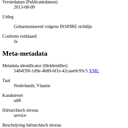
Versiedatum (Publicatiedatum)
2013-08-09
Uitleg
Geharmoniseerd volgens INSPIRE richtlijn
Conform verklaard
Ja
Meta-metadata
Metadata identificator (fileIdentifier)
5484f39f-1d9e-4b89-bf1e-42caae0c95c5
XML
Taal
Nederlands; Vlaams
Karakterset
utf8
Hiërarchisch niveau
service
Beschrijving hiërarchisch niveau