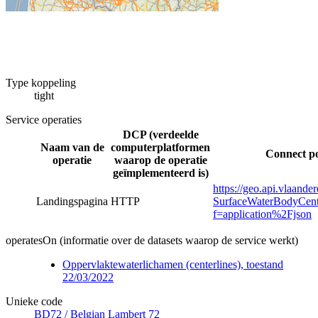
Type koppeling
tight
Service operaties
DCP (verdeelde
Naam van de
computerplatformen
Connect po
operatie
waarop de operatie
geïmplementeerd is)
https://geo.api.vlaand
Landingspagina
HTTP
SurfaceWaterBodyCenter
f=application%2Fjson
operatesOn (informatie over de datasets waarop de service werkt)
Oppervlaktewaterlichamen (centerlines), toestand
22/03/2022
Unieke code
BD72 / Belgian Lambert 72