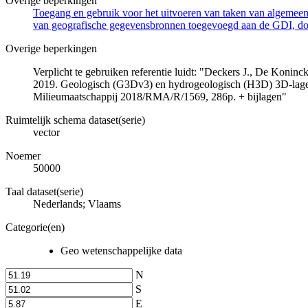
Overige beperkingen
Toegang en gebruik voor het uitvoeren van taken van algemeen 
van geografische gegevensbronnen toegevoegd aan de GDI, door
Overige beperkingen
Verplicht te gebruiken referentie luidt: "Deckers J., De Koni
2019. Geologisch (G3Dv3) en hydrogeologisch (H3D) 3D-lage
Milieumaatschappij 2018/RMA/R/1569, 286p. + bijlagen"
Ruimtelijk schema dataset(serie)
vector
Noemer
50000
Taal dataset(serie)
Nederlands; Vlaams
Categorie(en)
Geo wetenschappelijke data
N
S
E