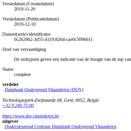
Versiedatum (Creatiedatum)
2019-11-26
Versiedatum (Publicatiedatum)
2019-12-10
Dataset(serie) identificator
0c2629b2-3d55-4119-826d-cae0c509b61f
Doel van vervaardiging
De isohypsen geven een indicatie van de hoogte van de top v
Status
compleet
verdeler
Databank Ondergrond Vlaanderen (DOV)
Technologiepark-Zwijnaarde 68
,
Gent
,
9052
,
België
+32 9 240 75 00
https://www.dov.vlaanderen.be
uitgever
Ondersteunend Centrum Databank Ondergrond Vlaanderen