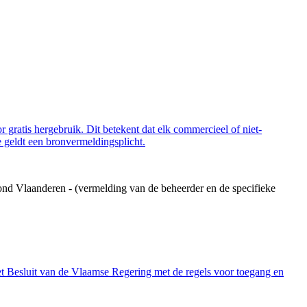
 gratis hergebruik. Dit betekent dat elk commercieel of niet-
 geldt een bronvermeldingsplicht.
ond Vlaanderen - (vermelding van de beheerder en de specifieke
et Besluit van de Vlaamse Regering met de regels voor toegang en