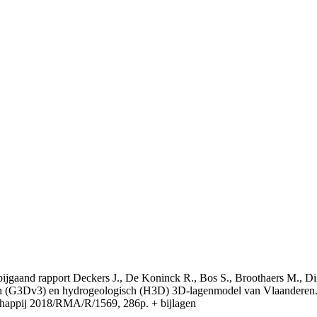
t bijgaand rapport Deckers J., De Koninck R., Bos S., Broothaers M., Di
 (G3Dv3) en hydrogeologisch (H3D) 3D-lagenmodel van Vlaanderen. S
appij 2018/RMA/R/1569, 286p. + bijlagen