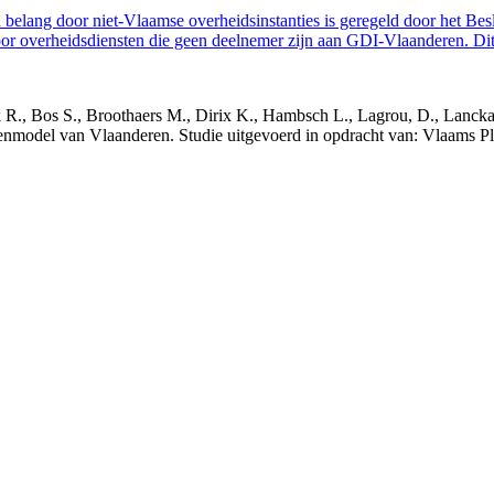
belang door niet-Vlaamse overheidsinstanties is geregeld door het Bes
 overheidsdiensten die geen deelnemer zijn aan GDI-Vlaanderen. Dit 
nck R., Bos S., Broothaers M., Dirix K., Hambsch L., Lagrou, D., Lanck
nmodel van Vlaanderen. Studie uitgevoerd in opdracht van: Vlaams