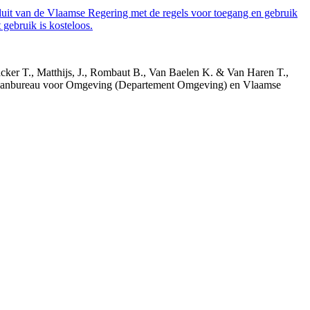
luit van de Vlaamse Regering met de regels voor toegang en gebruik
gebruik is kosteloos.
acker T., Matthijs, J., Rombaut B., Van Baelen K. & Van Haren T.,
 Planbureau voor Omgeving (Departement Omgeving) en Vlaamse