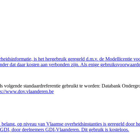
eidsinformatie, is het hergebruik geregeld d.m.v. de Modellicentie voor
nder dat daar kosten aan verbonden zijn. Als enige gebruiksvoorwaarde
eds volgende standaardreferentie gebruikt te worden: Databank Ondergr
ps://www.dov.vlaanderen.be
belang, op niveau van Vlaamse overheidsinstanties is geregeld door h
GDI, door deelnemers GDI-Vlaanderen. Dit gebruik is kosteloos.