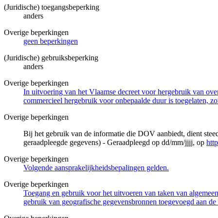
(Juridische) toegangsbeperking
anders
Overige beperkingen
geen beperkingen
(Juridische) gebruiksbeperking
anders
Overige beperkingen
In uitvoering van het Vlaamse decreet voor hergebruik van overh
commercieel hergebruik voor onbepaalde duur is toegelaten, zo
Overige beperkingen
Bij het gebruik van de informatie die DOV aanbiedt, dient ste
geraadpleegde gegevens) - Geraadpleegd op dd/mm/jjjj, op
htt
Overige beperkingen
Volgende aansprakelijkheidsbepalingen gelden.
Overige beperkingen
Toegang en gebruik voor het uitvoeren van taken van algemeen 
gebruik van geografische gegevensbronnen toegevoegd aan de 