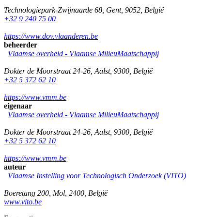
Technologiepark-Zwijnaarde 68
,
Gent
,
9052
,
België
+32 9 240 75 00
https://www.dov.vlaanderen.be
beheerder
Vlaamse overheid - Vlaamse MilieuMaatschappij
Dokter de Moorstraat 24-26
,
Aalst
,
9300
,
België
+32 5 372 62 10
https://www.vmm.be
eigenaar
Vlaamse overheid - Vlaamse MilieuMaatschappij
Dokter de Moorstraat 24-26
,
Aalst
,
9300
,
België
+32 5 372 62 10
https://www.vmm.be
auteur
Vlaamse Instelling voor Technologisch Onderzoek (VITO)
Boeretang 200
,
Mol
,
2400
,
België
www.vito.be