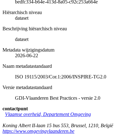
bedfc334-b64e-413d-8a05-c92c253a664e
Hiërarchisch niveau
dataset
Beschrijving hiërarchisch niveau
dataset
Metadata wijzigingsdatum
2026-06-22
Naam metadatastandaard
ISO 19115/2003/Cor.1:2006/INSPIRE-TG2.0
Versie metadatastandaard
GDI-Vlaanderen Best Practices - versie 2.0
contactpunt
Vlaamse overheid, Departement Omgeving
Koning Albert II-laan 15 bus 553
,
Brussel
,
1210
,
België
https://www.omgevingvlaanderen.be