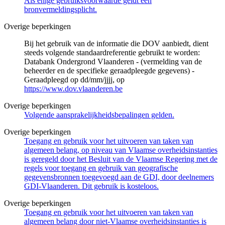
Als enige gebruiksvoorwaarde geldt een
bronvermeldingsplicht.
Overige beperkingen
Bij het gebruik van de informatie die DOV aanbiedt, dient
steeds volgende standaardreferentie gebruikt te worden:
Databank Ondergrond Vlaanderen - (vermelding van de
beheerder en de specifieke geraadpleegde gegevens) -
Geraadpleegd op dd/mm/jjjj, op
https://www.dov.vlaanderen.be
Overige beperkingen
Volgende aansprakelijkheidsbepalingen gelden.
Overige beperkingen
Toegang en gebruik voor het uitvoeren van taken van
algemeen belang, op niveau van Vlaamse overheidsinstanties
is geregeld door het Besluit van de Vlaamse Regering met de
regels voor toegang en gebruik van geografische
gegevensbronnen toegevoegd aan de GDI, door deelnemers
GDI-Vlaanderen. Dit gebruik is kosteloos.
Overige beperkingen
Toegang en gebruik voor het uitvoeren van taken van
algemeen belang door niet-Vlaamse overheidsinstanties is