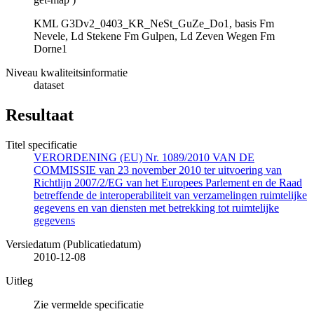
KML G3Dv2_0403_KR_NeSt_GuZe_Do1, basis Fm
Nevele, Ld Stekene Fm Gulpen, Ld Zeven Wegen Fm
Dorne1
Niveau kwaliteitsinformatie
dataset
Resultaat
Titel specificatie
VERORDENING (EU) Nr. 1089/2010 VAN DE
COMMISSIE van 23 november 2010 ter uitvoering van
Richtlijn 2007/2/EG van het Europees Parlement en de Raad
betreffende de interoperabiliteit van verzamelingen ruimtelijke
gegevens en van diensten met betrekking tot ruimtelijke
gegevens
Versiedatum (Publicatiedatum)
2010-12-08
Uitleg
Zie vermelde specificatie