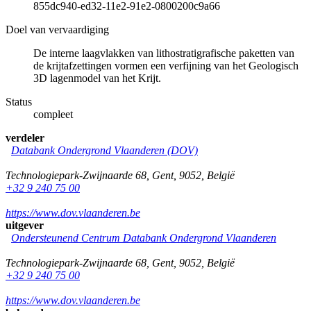
855dc940-ed32-11e2-91e2-0800200c9a66
Doel van vervaardiging
De interne laagvlakken van lithostratigrafische paketten van
de krijtafzettingen vormen een verfijning van het Geologisch
3D lagenmodel van het Krijt.
Status
compleet
verdeler
Databank Ondergrond Vlaanderen (DOV)
Technologiepark-Zwijnaarde 68
,
Gent
,
9052
,
België
+32 9 240 75 00
https://www.dov.vlaanderen.be
uitgever
Ondersteunend Centrum Databank Ondergrond Vlaanderen
Technologiepark-Zwijnaarde 68
,
Gent
,
9052
,
België
+32 9 240 75 00
https://www.dov.vlaanderen.be