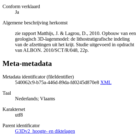
Conform verklaard
Ja
Algemene beschrijving herkomst
zie rapport Matthijs, J. & Lagrou, D., 2010. Opbouw van een
geologisch 3D-lagenmodel: de lithostratigrafische indeling
van de afzettingen uit het krijt. Studie uitgevoerd in opdracht
van ALBON. 2010/SCT/R/048, 22p.
Meta-metadata
Metadata identificator (fileIdentifier)
540062c9-b75a-446d-89da-fd0245d870e8
XML
Taal
Nederlands; Vlaams
Karakterset
utf8
Parent identificator
G3Dv2_hoogte- en diktelagen