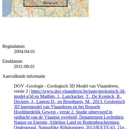
Begindatum
2004-04-01
Einddatum
2011-08-01
Aanvullende informatie
DOV -Geologie - Geologisch 3D Model van Vlaanderen,
versie 2 |
https://www.dov.vlaanderen.be/page/geologisch-3d-
model-g3d en Matthijs, J., Lanckacker ,T., De Koninck, R.,
Deckers, J., Lagrou D., en Broothaers, M., 2013. Geologisch
3D lagenmodel van Vlaanderen en het Brussels
Hoofdstedelijk Gewest - versie 2. Studie uitgevoerd in
opdracht van de Vlaamse overheid, Departement Leefmilieu,
Natuur en Energie, Afdeling Land en Bodembescherming,
Ondergrond, Natuurlijke Rijkdommen. 2013/R/ETE/43, 21p
.