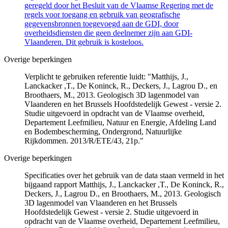
geregeld door het Besluit van de Vlaamse Regering met de
regels voor toegang en gebruik van geografische
gegevensbronnen toegevoegd aan de GDI, door
overheidsdiensten die geen deelnemer zijn aan GDI-
Vlaanderen. Dit gebruik is kosteloos.
Overige beperkingen
Verplicht te gebruiken referentie luidt: "Matthijs, J.,
Lanckacker ,T., De Koninck, R., Deckers, J., Lagrou D., en
Broothaers, M., 2013. Geologisch 3D lagenmodel van
Vlaanderen en het Brussels Hoofdstedelijk Gewest - versie 2.
Studie uitgevoerd in opdracht van de Vlaamse overheid,
Departement Leefmilieu, Natuur en Energie, Afdeling Land
en Bodembescherming, Ondergrond, Natuurlijke
Rijkdommen. 2013/R/ETE/43, 21p."
Overige beperkingen
Specificaties over het gebruik van de data staan vermeld in het
bijgaand rapport Matthijs, J., Lanckacker ,T., De Koninck, R.,
Deckers, J., Lagrou D., en Broothaers, M., 2013. Geologisch
3D lagenmodel van Vlaanderen en het Brussels
Hoofdstedelijk Gewest - versie 2. Studie uitgevoerd in
opdracht van de Vlaamse overheid, Departement Leefmilieu,