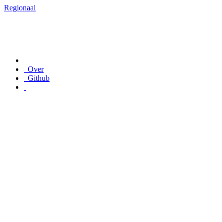
Regionaal
Over
Github