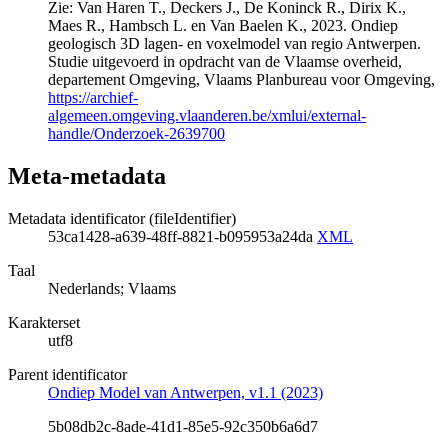
Zie: Van Haren T., Deckers J., De Koninck R., Dirix K.,
Maes R., Hambsch L. en Van Baelen K., 2023. Ondiep
geologisch 3D lagen- en voxelmodel van regio Antwerpen.
Studie uitgevoerd in opdracht van de Vlaamse overheid,
departement Omgeving, Vlaams Planbureau voor Omgeving,
https://archief-
algemeen.omgeving.vlaanderen.be/xmlui/external-
handle/Onderzoek-2639700
Meta-metadata
Metadata identificator (fileIdentifier)
53ca1428-a639-48ff-8821-b095953a24da
XML
Taal
Nederlands; Vlaams
Karakterset
utf8
Parent identificator
Ondiep Model van Antwerpen, v1.1 (2023)
5b08db2c-8ade-41d1-85e5-92c350b6a6d7