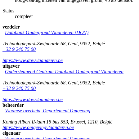
hoogwaardig inzetten van uitgegraven grond, vb als delfstof.
Status
compleet
verdeler
Databank Ondergrond Vlaanderen (DOV)
Technologiepark-Zwijnaarde 68
,
Gent
,
9052
,
België
+32 9 240 75 00
https://www.dov.vlaanderen.be
uitgever
Ondersteunend Centrum Databank Ondergrond Vlaanderen
Technologiepark-Zwijnaarde 68
,
Gent
,
9052
,
België
+32 9 240 75 00
https://www.dov.vlaanderen.be
beheerder
Vlaamse overheid, Departement Omgeving
Koning Albert II-laan 15 bus 553
,
Brussel
,
1210
,
België
https://www.omgevingvlaanderen.be
eigenaar
Vlaamse overheid, Departement Omgeving