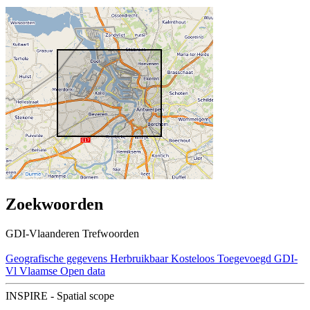
Zoekwoorden
GDI-Vlaanderen Trefwoorden
Geografische gegevens
Herbruikbaar
Kosteloos
Toegevoegd GDI-
Vl
Vlaamse Open data
INSPIRE - Spatial scope