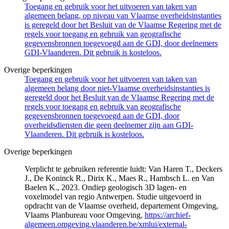
Toegang en gebruik voor het uitvoeren van taken van
algemeen belang, op niveau van Vlaamse overheidsinstanties
is geregeld door het Besluit van de Vlaamse Regering met de
regels voor toegang en gebruik van geografische
gegevensbronnen toegevoegd aan de GDI, door deelnemers
GDI-Vlaanderen. Dit gebruik is kosteloos.
Overige beperkingen
Toegang en gebruik voor het uitvoeren van taken van
algemeen belang door niet-Vlaamse overheidsinstanties is
geregeld door het Besluit van de Vlaamse Regering met de
regels voor toegang en gebruik van geografische
gegevensbronnen toegevoegd aan de GDI, door
overheidsdiensten die geen deelnemer zijn aan GDI-
Vlaanderen. Dit gebruik is kosteloos.
Overige beperkingen
Verplicht te gebruiken referentie luidt: Van Haren T., Deckers
J., De Koninck R., Dirix K., Maes R., Hambsch L. en Van
Baelen K., 2023. Ondiep geologisch 3D lagen- en
voxelmodel van regio Antwerpen. Studie uitgevoerd in
opdracht van de Vlaamse overheid, departement Omgeving,
Vlaams Planbureau voor Omgeving,
https://archief-
algemeen.omgeving.vlaanderen.be/xmlui/external-