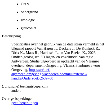
OA v1.1
ondergrond
lithologie
glauconiet
Beschrijving
Specificaties over het gebruik van de data staan vermeld in het
bijgaand rapport Van Haren T., Deckers J., De Koninck R.,
Dirix K., Maes R., Hambsch L. en Van Baelen K., 2023.
Ondiep geologisch 3D lagen- en voxelmodel van regio
Antwerpen. Studie uitgevoerd in opdracht van de Vlaamse
overheid, departement Omgeving, Vlaams Planbureau voor
Omgeving,
https://archief-
algemeen.omgeving.vlaanderen.be/xmlui/external-
handle/Onderzoek-2639700
(Juridische) toegangsbeperking
anders
Overige beperkingen
geen beperkingen