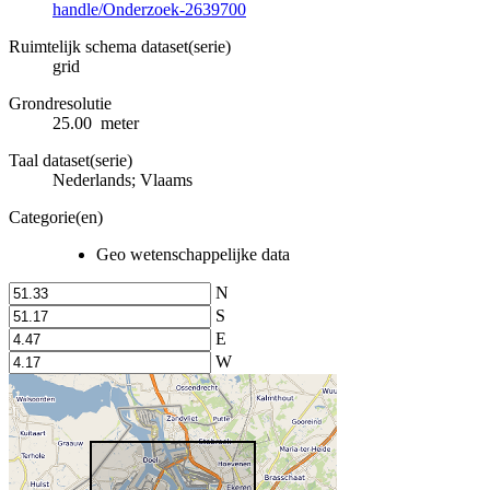
handle/Onderzoek-2639700
Ruimtelijk schema dataset(serie)
grid
Grondresolutie
25.00 meter
Taal dataset(serie)
Nederlands; Vlaams
Categorie(en)
Geo wetenschappelijke data
N
S
E
W