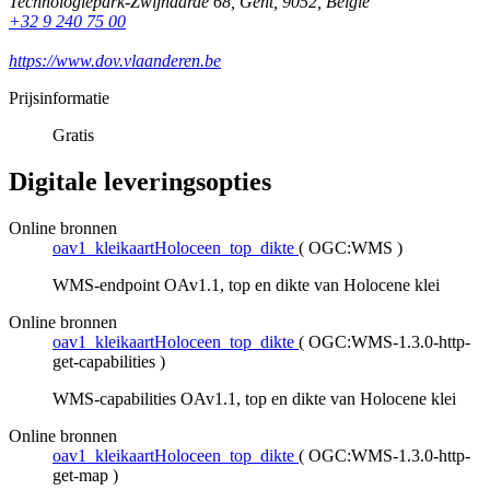
Technologiepark-Zwijnaarde 68
,
Gent
,
9052
,
België
+32 9 240 75 00
https://www.dov.vlaanderen.be
Prijsinformatie
Gratis
Digitale leveringsopties
Online bronnen
oav1_kleikaartHoloceen_top_dikte
(
OGC:WMS
)
WMS-endpoint OAv1.1, top en dikte van Holocene klei
Online bronnen
oav1_kleikaartHoloceen_top_dikte
(
OGC:WMS-1.3.0-http-
get-capabilities
)
WMS-capabilities OAv1.1, top en dikte van Holocene klei
Online bronnen
oav1_kleikaartHoloceen_top_dikte
(
OGC:WMS-1.3.0-http-
get-map
)