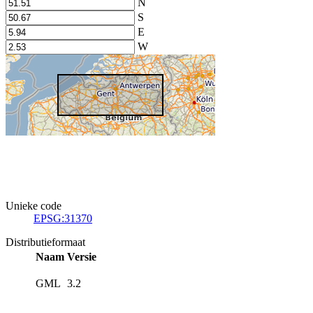
N
S
E
W
Unieke code
EPSG:31370
Distributieformaat
Naam
Versie
GML
3.2