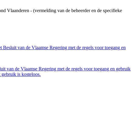
ond Vlaanderen - (vermelding van de beheerder en de specifieke
et Besluit van de Vlaamse Regering met de regels voor toegang en
luit van de Vlaamse Regering met de regels voor toegang en gebruik
gebruik is kosteloos.