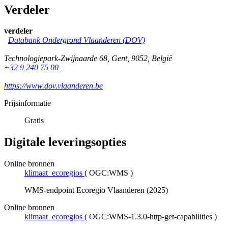
Verdeler
verdeler
Databank Ondergrond Vlaanderen (DOV)
Technologiepark-Zwijnaarde 68
,
Gent
,
9052
,
België
+32 9 240 75 00
https://www.dov.vlaanderen.be
Prijsinformatie
Gratis
Digitale leveringsopties
Online bronnen
klimaat_ecoregios
(
OGC:WMS
)
WMS-endpoint Ecoregio Vlaanderen (2025)
Online bronnen
klimaat_ecoregios
(
OGC:WMS-1.3.0-http-get-capabilities
)