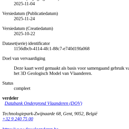
2025-11-04
Versiedatum (Publicatiedatum)
2025-11-24
Versiedatum (Creatiedatum)
2025-10-22
Dataset(serie) identificator
1156dbcb-4114-4fc1-88c7-e740d19fa068
Doel van vervaardiging
Deze kaart werd gemaakt als basis voor samengaand gebruik van
het 3D Geologisch Model van Vlaanderen.
Status
compleet
verdeler
Databank Ondergrond Vlaanderen (DOV)
Technologiepark-Zwijnaarde 68
,
Gent
,
9052
,
België
+32 9 240 75 00