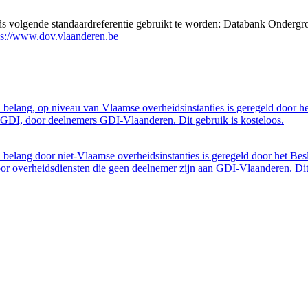
eds volgende standaardreferentie gebruikt te worden: Databank Ondergr
ps://www.dov.vlaanderen.be
belang, op niveau van Vlaamse overheidsinstanties is geregeld door h
GDI, door deelnemers GDI-Vlaanderen. Dit gebruik is kosteloos.
belang door niet-Vlaamse overheidsinstanties is geregeld door het Bes
 overheidsdiensten die geen deelnemer zijn aan GDI-Vlaanderen. Dit 