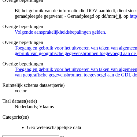
Overige beperkingen
Bij het gebruik van de informatie die DOV aanbiedt, dient ste
geraadpleegde gegevens) - Geraadpleegd op dd/mm/jjjj, op
htt
Overige beperkingen
Volgende aansprakelijkheidsbepalingen gelden.
Overige beperkingen
Toegang en gebruik voor het uitvoeren van taken van algemeen 
gebruik van geografische gegevensbronnen toegevoegd aan de 
Overige beperkingen
Toegang en gebruik voor het uitvoeren van taken van algemeen 
van geografische gegevensbronnen toegevoegd aan de GDI, door
Ruimtelijk schema dataset(serie)
vector
Taal dataset(serie)
Nederlands; Vlaams
Categorie(en)
Geo wetenschappelijke data