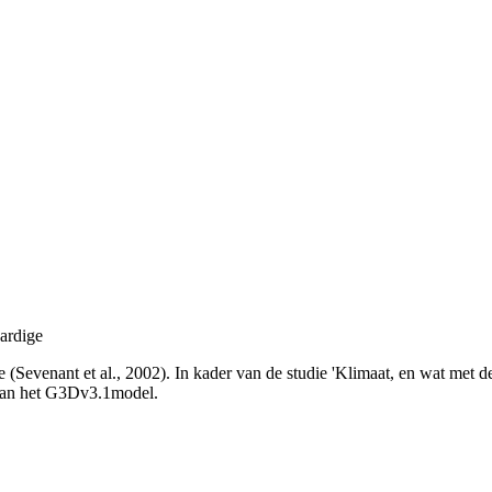
aardige
e (Sevenant et al., 2002). In kader van de studie 'Klimaat, en wat me
 van het G3Dv3.1model.