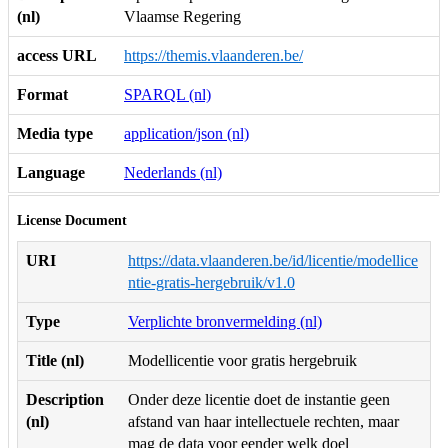
(nl)
Vlaamse Regering
access URL
https://themis.vlaanderen.be/
Format
SPARQL (nl)
Media type
application/json (nl)
Language
Nederlands (nl)
License Document
URI
https://data.vlaanderen.be/id/licentie/modellice
ntie-gratis-hergebruik/v1.0
Type
Verplichte bronvermelding (nl)
Title (nl)
Modellicentie voor gratis hergebruik
Description
Onder deze licentie doet de instantie geen
(nl)
afstand van haar intellectuele rechten, maar
mag de data voor eender welk doel