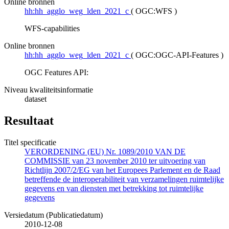
Online bronnen
hh:hh_agglo_weg_lden_2021_c
(
OGC:WFS
)
WFS-capabilities
Online bronnen
hh:hh_agglo_weg_lden_2021_c
(
OGC:OGC-API-Features
)
OGC Features API:
Niveau kwaliteitsinformatie
dataset
Resultaat
Titel specificatie
VERORDENING (EU) Nr. 1089/2010 VAN DE
COMMISSIE van 23 november 2010 ter uitvoering van
Richtlijn 2007/2/EG van het Europees Parlement en de Raad
betreffende de interoperabiliteit van verzamelingen ruimtelijke
gegevens en van diensten met betrekking tot ruimtelijke
gegevens
Versiedatum (Publicatiedatum)
2010-12-08