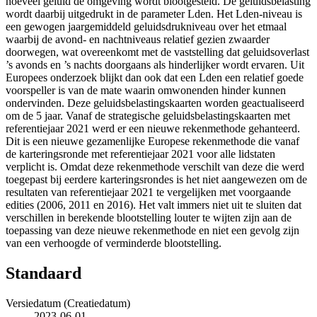
hoeveel geluid de omgeving wordt blootgesteld. De geluidsbelasting
wordt daarbij uitgedrukt in de parameter Lden. Het Lden-niveau is
een gewogen jaargemiddeld geluidsdrukniveau over het etmaal
waarbij de avond- en nachtniveaus relatief gezien zwaarder
doorwegen, wat overeenkomt met de vaststelling dat geluidsoverlast
’s avonds en ’s nachts doorgaans als hinderlijker wordt ervaren. Uit
Europees onderzoek blijkt dan ook dat een Lden een relatief goede
voorspeller is van de mate waarin omwonenden hinder kunnen
ondervinden. Deze geluidsbelastingskaarten worden geactualiseerd
om de 5 jaar. Vanaf de strategische geluidsbelastingskaarten met
referentiejaar 2021 werd er een nieuwe rekenmethode gehanteerd.
Dit is een nieuwe gezamenlijke Europese rekenmethode die vanaf
de karteringsronde met referentiejaar 2021 voor alle lidstaten
verplicht is. Omdat deze rekenmethode verschilt van deze die werd
toegepast bij eerdere karteringsrondes is het niet aangewezen om de
resultaten van referentiejaar 2021 te vergelijken met voorgaande
edities (2006, 2011 en 2016). Het valt immers niet uit te sluiten dat
verschillen in berekende blootstelling louter te wijten zijn aan de
toepassing van deze nieuwe rekenmethode en niet een gevolg zijn
van een verhoogde of verminderde blootstelling.
Standaard
Versiedatum (Creatiedatum)
2023-06-01