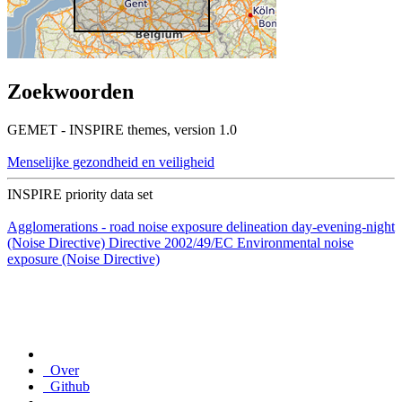
Zoekwoorden
GEMET - INSPIRE themes, version 1.0
Menselijke gezondheid en veiligheid
INSPIRE priority data set
Agglomerations - road noise exposure delineation day-evening-night
(Noise Directive)
Directive 2002/49/EC
Environmental noise
exposure (Noise Directive)
Over
Github