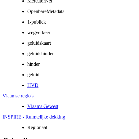
MercatorNet
OpenbareMetadata
1-publiek
wegverkeer
geluidskaart
geluidshinder
hinder
geluid
HVD
Vlaamse regio's
Vlaams Gewest
INSPIRE - Ruimtelijke dekking
Regionaal