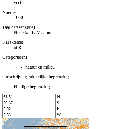
vector
Noemer
1000
Taal dataset(serie)
Nederlands; Vlaams
Karakterset
utf8
Categorie(en)
natuur en milieu
Omschrijving ruimtelijke begrenzing
Huidige begrenzing
N
S
E
W