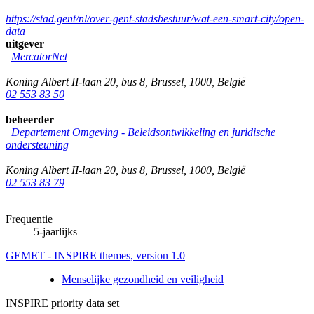
https://stad.gent/nl/over-gent-stadsbestuur/wat-een-smart-city/open-
data
uitgever
MercatorNet
Koning Albert II-laan 20, bus 8
,
Brussel
,
1000
,
België
02 553 83 50
beheerder
Departement Omgeving - Beleidsontwikkeling en juridische
ondersteuning
Koning Albert II-laan 20, bus 8
,
Brussel
,
1000
,
België
02 553 83 79
Frequentie
5-jaarlijks
GEMET - INSPIRE themes, version 1.0
Menselijke gezondheid en veiligheid
INSPIRE priority data set