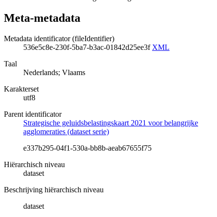
Meta-metadata
Metadata identificator (fileIdentifier)
536e5c8e-230f-5ba7-b3ac-01842d25ee3f
XML
Taal
Nederlands; Vlaams
Karakterset
utf8
Parent identificator
Strategische geluidsbelastingskaart 2021 voor belangrijke
agglomeraties (dataset serie)
e337b295-04f1-530a-bb8b-aeab67655f75
Hiërarchisch niveau
dataset
Beschrijving hiërarchisch niveau
dataset