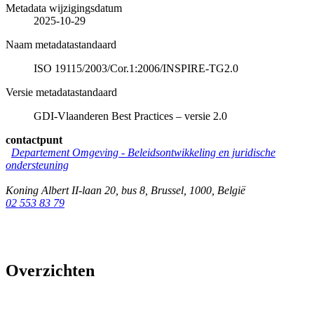
Metadata wijzigingsdatum
2025-10-29
Naam metadatastandaard
ISO 19115/2003/Cor.1:2006/INSPIRE-TG2.0
Versie metadatastandaard
GDI-Vlaanderen Best Practices – versie 2.0
contactpunt
Departement Omgeving - Beleidsontwikkeling en juridische
ondersteuning
Koning Albert II-laan 20, bus 8
,
Brussel
,
1000
,
België
02 553 83 79
Overzichten