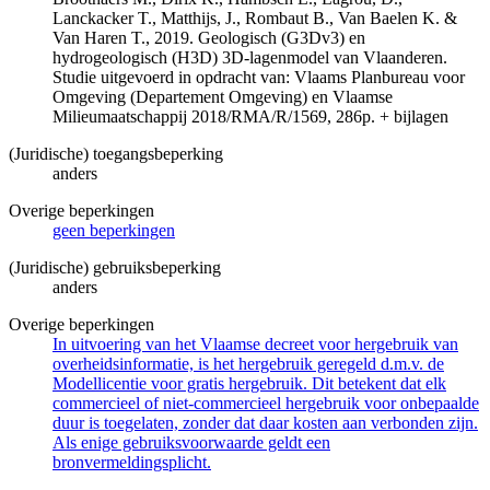
Lanckacker T., Matthijs, J., Rombaut B., Van Baelen K. &
Van Haren T., 2019. Geologisch (G3Dv3) en
hydrogeologisch (H3D) 3D-lagenmodel van Vlaanderen.
Studie uitgevoerd in opdracht van: Vlaams Planbureau voor
Omgeving (Departement Omgeving) en Vlaamse
Milieumaatschappij 2018/RMA/R/1569, 286p. + bijlagen
(Juridische) toegangsbeperking
anders
Overige beperkingen
geen beperkingen
(Juridische) gebruiksbeperking
anders
Overige beperkingen
In uitvoering van het Vlaamse decreet voor hergebruik van
overheidsinformatie, is het hergebruik geregeld d.m.v. de
Modellicentie voor gratis hergebruik. Dit betekent dat elk
commercieel of niet-commercieel hergebruik voor onbepaalde
duur is toegelaten, zonder dat daar kosten aan verbonden zijn.
Als enige gebruiksvoorwaarde geldt een
bronvermeldingsplicht.