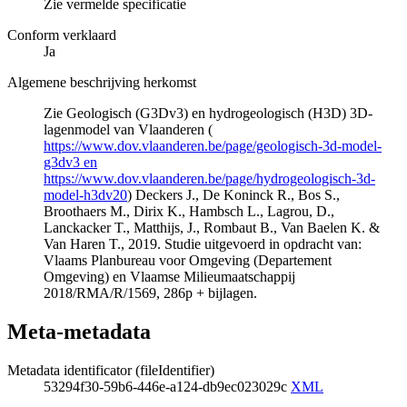
Zie vermelde specificatie
Conform verklaard
Ja
Algemene beschrijving herkomst
Zie Geologisch (G3Dv3) en hydrogeologisch (H3D) 3D-
lagenmodel van Vlaanderen (
https://www.dov.vlaanderen.be/page/geologisch-3d-model-
g3dv3 en
https://www.dov.vlaanderen.be/page/hydrogeologisch-3d-
model-h3dv20
) Deckers J., De Koninck R., Bos S.,
Broothaers M., Dirix K., Hambsch L., Lagrou, D.,
Lanckacker T., Matthijs, J., Rombaut B., Van Baelen K. &
Van Haren T., 2019. Studie uitgevoerd in opdracht van:
Vlaams Planbureau voor Omgeving (Departement
Omgeving) en Vlaamse Milieumaatschappij
2018/RMA/R/1569, 286p + bijlagen.
Meta-metadata
Metadata identificator (fileIdentifier)
53294f30-59b6-446e-a124-db9ec023029c
XML