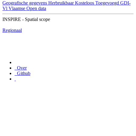
Geografische gegevens
Herbruikbaar
Kosteloos
Toegevoegd GDI-
Vl
Vlaamse Open data
INSPIRE - Spatial scope
Regionaal
Over
Github