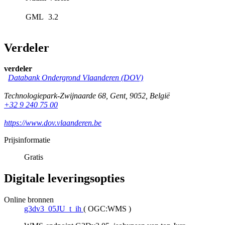
GML
3.2
Verdeler
verdeler
Databank Ondergrond Vlaanderen (DOV)
Technologiepark-Zwijnaarde 68
,
Gent
,
9052
,
België
+32 9 240 75 00
https://www.dov.vlaanderen.be
Prijsinformatie
Gratis
Digitale leveringsopties
Online bronnen
g3dv3_05JU_t_ih
(
OGC:WMS
)