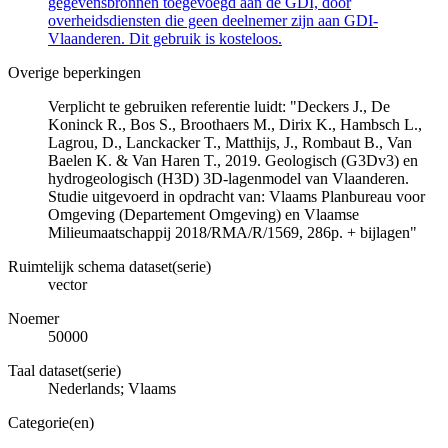
gegevensbronnen toegevoegd aan de GDI, door
overheidsdiensten die geen deelnemer zijn aan GDI-
Vlaanderen. Dit gebruik is kosteloos.
Overige beperkingen
Verplicht te gebruiken referentie luidt: "Deckers J., De
Koninck R., Bos S., Broothaers M., Dirix K., Hambsch L.,
Lagrou, D., Lanckacker T., Matthijs, J., Rombaut B., Van
Baelen K. & Van Haren T., 2019. Geologisch (G3Dv3) en
hydrogeologisch (H3D) 3D-lagenmodel van Vlaanderen.
Studie uitgevoerd in opdracht van: Vlaams Planbureau voor
Omgeving (Departement Omgeving) en Vlaamse
Milieumaatschappij 2018/RMA/R/1569, 286p. + bijlagen"
Ruimtelijk schema dataset(serie)
vector
Noemer
50000
Taal dataset(serie)
Nederlands; Vlaams
Categorie(en)