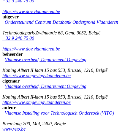
+32 9 240 75 00
https://www.dov.vlaanderen.be
uitgever
Ondersteunend Centrum Databank Ondergrond Vlaanderen
Technologiepark-Zwijnaarde 68
,
Gent
,
9052
,
België
+32 9 240 75 00
https://www.dov.vlaanderen.be
beheerder
Vlaamse overheid, Departement Omgeving
Koning Albert II-laan 15 bus 553
,
Brussel
,
1210
,
België
https://www.omgevingvlaanderen.be
eigenaar
Vlaamse overheid, Departement Omgeving
Koning Albert II-laan 15 bus 553
,
Brussel
,
1210
,
België
https://www.omgevingvlaanderen.be
auteur
Vlaamse Instelling voor Technologisch Onderzoek (VITO)
Boeretang 200
,
Mol
,
2400
,
België
www.vito.be