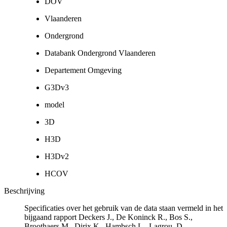
DOV
Vlaanderen
Ondergrond
Databank Ondergrond Vlaanderen
Departement Omgeving
G3Dv3
model
3D
H3D
H3Dv2
HCOV
Beschrijving
Specificaties over het gebruik van de data staan vermeld in het
bijgaand rapport Deckers J., De Koninck R., Bos S.,
Broothaers M., Dirix K., Hambsch L., Lagrou, D.,