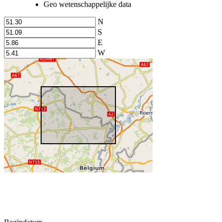
Geo wetenschappelijke data
N
S
E
W