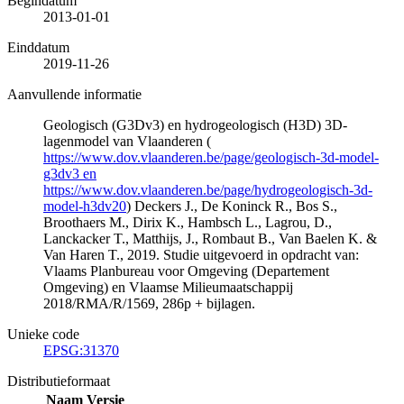
Begindatum
2013-01-01
Einddatum
2019-11-26
Aanvullende informatie
Geologisch (G3Dv3) en hydrogeologisch (H3D) 3D-
lagenmodel van Vlaanderen (
https://www.dov.vlaanderen.be/page/geologisch-3d-model-
g3dv3 en
https://www.dov.vlaanderen.be/page/hydrogeologisch-3d-
model-h3dv20
) Deckers J., De Koninck R., Bos S.,
Broothaers M., Dirix K., Hambsch L., Lagrou, D.,
Lanckacker T., Matthijs, J., Rombaut B., Van Baelen K. &
Van Haren T., 2019. Studie uitgevoerd in opdracht van:
Vlaams Planbureau voor Omgeving (Departement
Omgeving) en Vlaamse Milieumaatschappij
2018/RMA/R/1569, 286p + bijlagen.
Unieke code
EPSG:31370
Distributieformaat
Naam
Versie