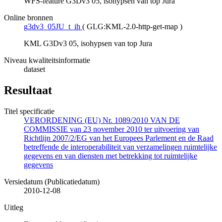
WFS-feature G3Dv3 05, isohypsen van top Jura
Online bronnen
g3dv3_05JU_t_ih
(
GLG:KML-2.0-http-get-map
)
KML G3Dv3 05, isohypsen van top Jura
Niveau kwaliteitsinformatie
dataset
Resultaat
Titel specificatie
VERORDENING (EU) Nr. 1089/2010 VAN DE
COMMISSIE van 23 november 2010 ter uitvoering van
Richtlijn 2007/2/EG van het Europees Parlement en de Raad
betreffende de interoperabiliteit van verzamelingen ruimtelijke
gegevens en van diensten met betrekking tot ruimtelijke
gegevens
Versiedatum (Publicatiedatum)
2010-12-08
Uitleg