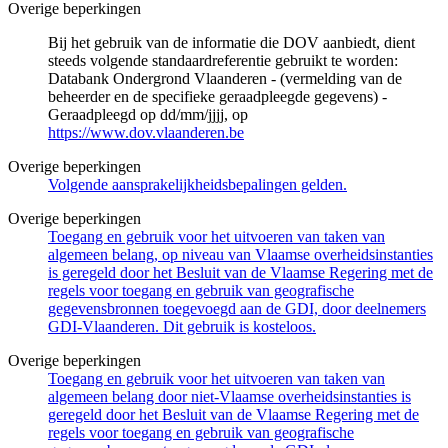
Overige beperkingen
Bij het gebruik van de informatie die DOV aanbiedt, dient
steeds volgende standaardreferentie gebruikt te worden:
Databank Ondergrond Vlaanderen - (vermelding van de
beheerder en de specifieke geraadpleegde gegevens) -
Geraadpleegd op dd/mm/jjjj, op
https://www.dov.vlaanderen.be
Overige beperkingen
Volgende aansprakelijkheidsbepalingen gelden.
Overige beperkingen
Toegang en gebruik voor het uitvoeren van taken van
algemeen belang, op niveau van Vlaamse overheidsinstanties
is geregeld door het Besluit van de Vlaamse Regering met de
regels voor toegang en gebruik van geografische
gegevensbronnen toegevoegd aan de GDI, door deelnemers
GDI-Vlaanderen. Dit gebruik is kosteloos.
Overige beperkingen
Toegang en gebruik voor het uitvoeren van taken van
algemeen belang door niet-Vlaamse overheidsinstanties is
geregeld door het Besluit van de Vlaamse Regering met de
regels voor toegang en gebruik van geografische