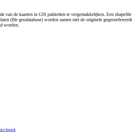
uik van de kaarten in GIS pakketten te vergemakkelijken. Een shapefile
platen (file geodatabase) worden samen met de originele gegeorefereer
gd worden.
techniek