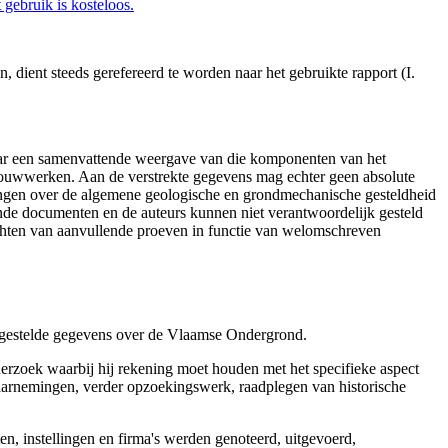
gebruik is kosteloos.
dient steeds gerefereerd te worden naar het gebruikte rapport (I.
aar een samenvattende weergave van die komponenten van het
 bouwwerken. Aan de verstrekte gegevens mag echter geen absolute
tingen over de algemene geologische en grondmechanische gesteldheid
ende documenten en de auteurs kunnen niet verantwoordelijk gesteld
chten van aanvullende proeven in functie van welomschreven
r gestelde gegevens over de Vlaamse Ondergrond.
erzoek waarbij hij rekening moet houden met het specifieke aspect
 waarnemingen, verder opzoekingswerk, raadplegen van historische
, instellingen en firma's werden genoteerd, uitgevoerd,