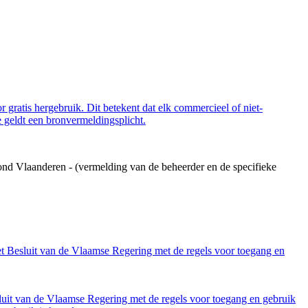
 gratis hergebruik. Dit betekent dat elk commercieel of niet-
 geldt een bronvermeldingsplicht.
ond Vlaanderen - (vermelding van de beheerder en de specifieke
et Besluit van de Vlaamse Regering met de regels voor toegang en
luit van de Vlaamse Regering met de regels voor toegang en gebruik