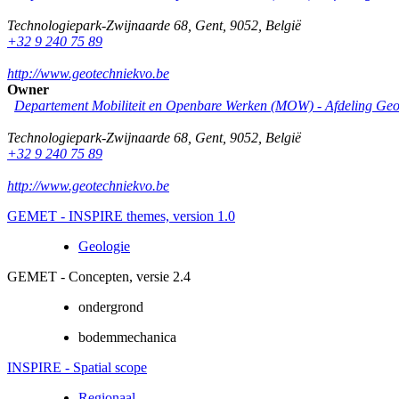
Technologiepark-Zwijnaarde 68
,
Gent
,
9052
,
België
+32 9 240 75 89
http://www.geotechniekvo.be
Owner
Departement Mobiliteit en Openbare Werken (MOW) - Afdeling Geo
Technologiepark-Zwijnaarde 68
,
Gent
,
9052
,
België
+32 9 240 75 89
http://www.geotechniekvo.be
GEMET - INSPIRE themes, version 1.0
Geologie
GEMET - Concepten, versie 2.4
ondergrond
bodemmechanica
INSPIRE - Spatial scope
Regionaal