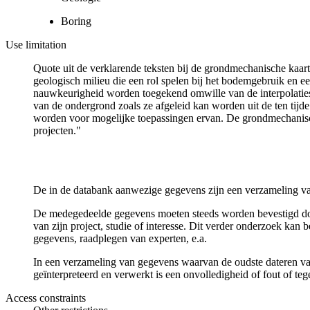
Boring
Use limitation
Quote uit de verklarende teksten bij de grondmechanische ka
geologisch milieu die een rol spelen bij het bodemgebruik en
nauwkeurigheid worden toegekend omwille van de interpolaties
van de ondergrond zoals ze afgeleid kan worden uit de ten tijd
worden voor mogelijke toepassingen ervan. De grondmechanisch
projecten."
De in de databank aanwezige gegevens zijn een verzameling va
De medegedeelde gegevens moeten steeds worden bevestigd door 
van zijn project, studie of interesse. Dit verder onderzoek ka
gegevens, raadplegen van experten, e.a.
In een verzameling van gegevens waarvan de oudste dateren van
geïnterpreteerd en verwerkt is een onvolledigheid of fout of te
Access constraints