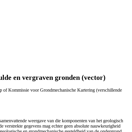
ulde en vergraven gronden (vector)
p of Kommissie voor Grondmechanische Kartering (verschillende
n samenvattende weergave van die komponenten van het geologisch
de verstrekte gegevens mag echter geen absolute nauwkeurigheid
e geologische en grondmechanische gesteldheid van de ondergrond