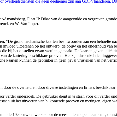
 overheidsdiensten die geen deelnemer zijn aan GDI-Vlaanderen. Dit 
-Amandsberg, Plaat II: Dikte van de aangevulde en vergraven gronden, 
reuck en W. Van Impe).
arten: "De grondmechanische kaarten beantwoorden aan een behoefte n
 een invloed uitoefenen op het ontwerp, de bouw en het onderhoud van
 die bij het opstellen ervan werden gemaakt. De kaarten geven inlich
e van de kartering beschikbare proeven. Het zijn dus enkel richtinggev
e kaarten kunnen de gebruiker in geen geval vrijstellen van het verri
n door de overheid en door diverse instellingen en firma's beschikbaa
verder onderzoek. De gebruiker dient in te staan voor dit verder ond
n bestaan uit het uitvoeren van bijkomende proeven en metingen, eigen
 in de 19e eeuw en welke door de meest uiteenlopende auteurs, diensten