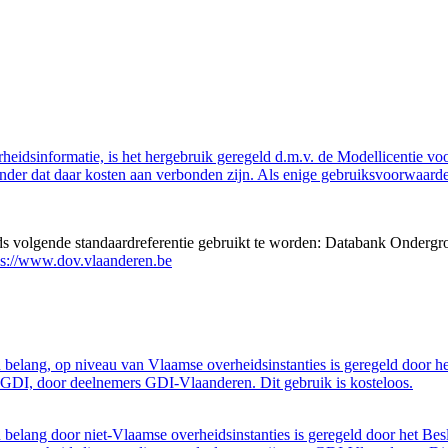
eidsinformatie, is het hergebruik geregeld d.m.v. de Modellicentie voor
nder dat daar kosten aan verbonden zijn. Als enige gebruiksvoorwaarde
eds volgende standaardreferentie gebruikt te worden: Databank Ondergr
ps://www.dov.vlaanderen.be
belang, op niveau van Vlaamse overheidsinstanties is geregeld door h
GDI, door deelnemers GDI-Vlaanderen. Dit gebruik is kosteloos.
belang door niet-Vlaamse overheidsinstanties is geregeld door het Bes