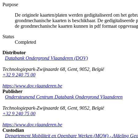
Purpose
De originele kaarten/platen werden gedigitaliseerd om het gebr
grondmechanische kaarten is beschikbaar. De gedigitaliseerde 
de grondmechanische kaarten kunnen in pdf formaat opgevraa
Status
Completed
Distributor
Databank Ondergrond Vlaanderen (DOV)
Technologiepark-Zwijnaarde 68
,
Gent
,
9052
,
België
+32 9 240 75 00
https://www.dov.vlaanderen.be
Publisher
Ondersteunend Centrum Databank Ondergrond Vlaanderen
Technologiepark-Zwijnaarde 68
,
Gent
,
9052
,
België
+32 9 240 75 00
https://www.dov.vlaanderen.be
Custodian
Departement Mobiliteit en Openbare Werken (MOW) - Afdeling Geo