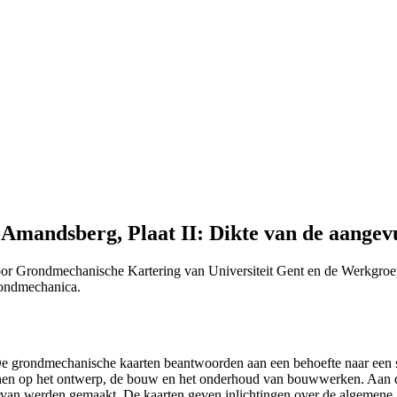
Amandsberg, Plaat II: Dikte van de aangev
or Grondmechanische Kartering van Universiteit Gent en de Werkgroe
Grondmechanica.
 "De grondmechanische kaarten beantwoorden aan een behoefte naar ee
efenen op het ontwerp, de bouw en het onderhoud van bouwwerken. Aan 
n ervan werden gemaakt. De kaarten geven inlichtingen over de algemen