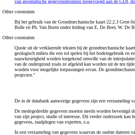
van geografische gegevensbronnen toegevoegd aan de GDI, door
Other constraints
Bij het gebruik van de Grondmechanische kaart 22.2.3 Gent-Sint
Bolle en Ph. Van Burm onder leiding van E. De Beer, W. De B
Other constraints
Quote uit de verklarende teksten bij de grondmechanische ka
geologisch milieu die een rol spelen bij het bodemgebruik en
nauwkeurigheid worden toegekend omwille van de interpolaties
van de ondergrond zoals ze afgeleid kan worden uit de ten tijd
worden voor mogelijke toepassingen ervan. De grondmechanisch
projecten."
De in de databank aanwezige gegevens zijn een verzameling va
De medegedeelde gegevens moeten steeds worden bevestigd door 
van zijn project, studie of interesse. Dit verder onderzoek ka
gegevens, raadplegen van experten, e.a.
In een verzameling van gegevens waarvan de oudste dateren van