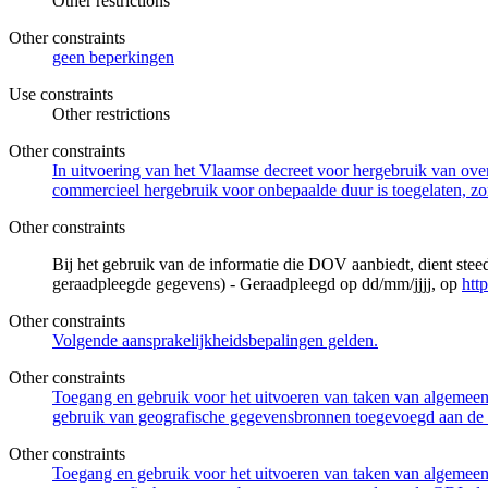
Other restrictions
Other constraints
geen beperkingen
Use constraints
Other restrictions
Other constraints
In uitvoering van het Vlaamse decreet voor hergebruik van overh
commercieel hergebruik voor onbepaalde duur is toegelaten, zo
Other constraints
Bij het gebruik van de informatie die DOV aanbiedt, dient ste
geraadpleegde gegevens) - Geraadpleegd op dd/mm/jjjj, op
htt
Other constraints
Volgende aansprakelijkheidsbepalingen gelden.
Other constraints
Toegang en gebruik voor het uitvoeren van taken van algemeen 
gebruik van geografische gegevensbronnen toegevoegd aan de 
Other constraints
Toegang en gebruik voor het uitvoeren van taken van algemeen 