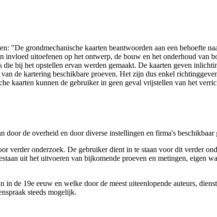
arten: "De grondmechanische kaarten beantwoorden aan een behoefte n
 een invloed uitoefenen op het ontwerp, de bouw en het onderhoud van
 die bij het opstellen ervan werden gemaakt. De kaarten geven inlich
e van de kartering beschikbare proeven. Het zijn dus enkel richtinggev
e kaarten kunnen de gebruiker in geen geval vrijstellen van het verri
n door de overheid en door diverse instellingen en firma's beschikbaa
verder onderzoek. De gebruiker dient in te staan voor dit verder ond
n bestaan uit het uitvoeren van bijkomende proeven en metingen, eigen
 in de 19e eeuw en welke door de meest uiteenlopende auteurs, diensten
genspraak steeds mogelijk.