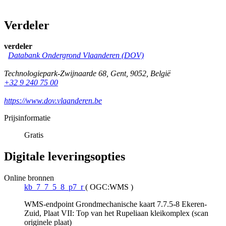
Verdeler
verdeler
Databank Ondergrond Vlaanderen (DOV)
Technologiepark-Zwijnaarde 68
,
Gent
,
9052
,
België
+32 9 240 75 00
https://www.dov.vlaanderen.be
Prijsinformatie
Gratis
Digitale leveringsopties
Online bronnen
kb_7_7_5_8_p7_r
(
OGC:WMS
)
WMS-endpoint Grondmechanische kaart 7.7.5-8 Ekeren-
Zuid, Plaat VII: Top van het Rupeliaan kleikomplex (scan
originele plaat)