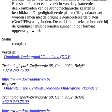
Een shapefile met een overzicht van de gekarteerde
deelkaartbladen van de grondmechanische kaarten is
beschikbaar. De gedigitaliseerde platen (file geodatabase)
worden samen met de originele gegeorefereerde platen
(GeoTIFFs) aangeboden. De verklarende teksten horende bij
de grondmechanische kaarten kunnen in pdf formaat
opgevraagd worden.
Status
compleet
verdeler
Databank Ondergrond Vlaanderen (DOV)
Technologiepark-Zwijnaarde 68
,
Gent
,
9052
,
België
+32 9 240 75 00
https://www.dov.vlaanderen.be
uitgever
Ondersteunend Centrum Databank Ondergrond Vlaanderen
Technologiepark-Zwijnaarde 68
,
Gent
,
9052
,
België
+32 9 240 75 00
https://www.dov.vlaanderen.be