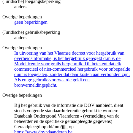
(Juridische) toegangsbeperking
anders
Overige beperkingen
geen beperkingen
(Juridische) gebruiksbeperking
anders
Overige beperkingen
In uitvoering van het Vlaamse decreet voor hergebruik van
overheidsinformatie, is het hergebruik geregeld d.m.v. de
Modellicentie voor gratis hergebruik. Dit betekent dat elk
commercieel of niet-commercieel hergebruik voor onbepaalde
duur is toegelaten, zonder dat daar kosten aan verbonden zijn.
Als enige gebruiksvoorwaarde geldt een
bronvermeldingsplicht.
Overige beperkingen
Bij het gebruik van de informatie die DOV aanbiedt, dient
steeds volgende standaardreferentie gebruikt te worden:
Databank Ondergrond Vlaanderen - (vermelding van de
beheerder en de specifieke geraadpleegde gegevens) -
Geraadpleegd op dd/mm/jjjj, op
https://www.dov.vlaanderen.be