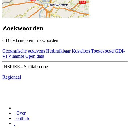
Zoekwoorden
GDI-Vlaanderen Trefwoorden
Geografische gegevens
Herbruikbaar
Kosteloos
Toegevoegd GDI-
Vl
Vlaamse Open data
INSPIRE - Spatial scope
Regionaal
Over
Github