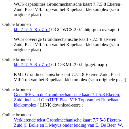
WCS-capabilities Grondmechanische kaart 7.7.5-8 Ekeren-
Zuid, Plaat VII: Top van het Rupeliaan kleikomplex (scan
originele plaat)
Online bronnen
kb_7_7_5_8_p7_r
(
OGC:WCS-2.0.1-http-get-coverage
)
WCS-coverage Grondmechanische kaart 7.7.5-8 Ekeren-
Zuid, Plaat VII: Top van het Rupeliaan kleikomplex (scan
originele plaat)
Online bronnen
kb_7_7_5_8_p7_r
(
GLG:KML-2.0-http-get-map
)
KML Grondmechanische kaart 7.7.5-8 Ekeren-Zuid, Plaat
VII: Top van het Rupeliaan kleikomplex (scan originele plaat)
Online bronnen
GeoTIFF van de Grondmechanische kaart 7.7.5-8 Ekeren-
Zuid, inclusief GeoTIFF Plaat VII: Top van het Rupeliaan
kleikomplex
(
LINK download-store
)
Online bronnen
Verklarende tekst Grondmechanische kaart 7.7.5-8 Ekeren-
Zuid (I. Bolle en I. Meyus onder leiding van E. De Beer, W.