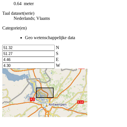
0.64 meter
Taal dataset(serie)
Nederlands; Vlaams
Categorie(en)
Geo wetenschappelijke data
N
S
E
W