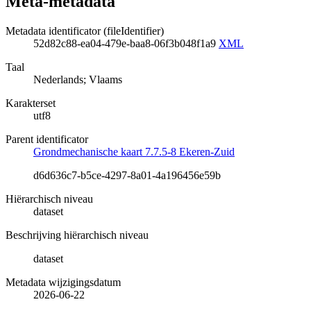
Meta-metadata
Metadata identificator (fileIdentifier)
52d82c88-ea04-479e-baa8-06f3b048f1a9
XML
Taal
Nederlands; Vlaams
Karakterset
utf8
Parent identificator
Grondmechanische kaart 7.7.5-8 Ekeren-Zuid
d6d636c7-b5ce-4297-8a01-4a196456e59b
Hiërarchisch niveau
dataset
Beschrijving hiërarchisch niveau
dataset
Metadata wijzigingsdatum
2026-06-22