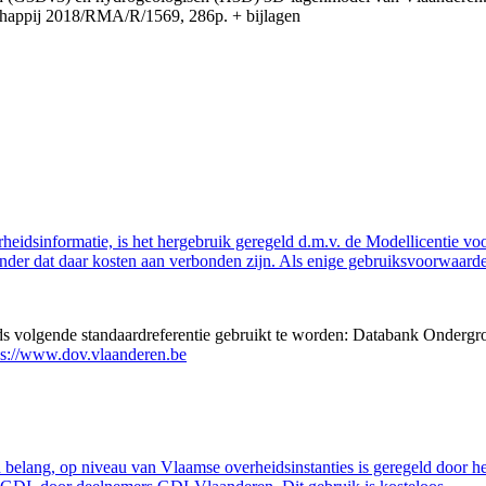
appij 2018/RMA/R/1569, 286p. + bijlagen
eidsinformatie, is het hergebruik geregeld d.m.v. de Modellicentie voor
nder dat daar kosten aan verbonden zijn. Als enige gebruiksvoorwaarde
eds volgende standaardreferentie gebruikt te worden: Databank Ondergr
ps://www.dov.vlaanderen.be
belang, op niveau van Vlaamse overheidsinstanties is geregeld door h