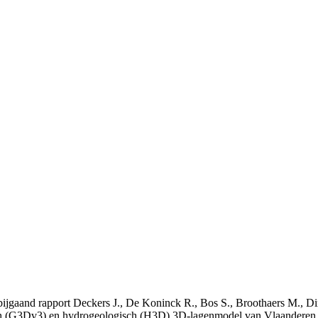
t bijgaand rapport Deckers J., De Koninck R., Bos S., Broothaers M., Di
 (G3Dv3) en hydrogeologisch (H3D) 3D-lagenmodel van Vlaanderen. S