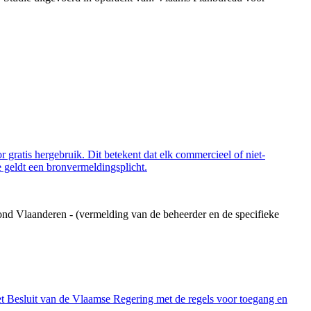
 gratis hergebruik. Dit betekent dat elk commercieel of niet-
 geldt een bronvermeldingsplicht.
ond Vlaanderen - (vermelding van de beheerder en de specifieke
et Besluit van de Vlaamse Regering met de regels voor toegang en