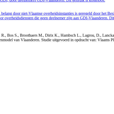
GDI, door deelnemers GDI-Vlaanderen. Dit gebruik is kosteloos.
belang door niet-Vlaamse overheidsinstanties is geregeld door het Bes
 overheidsdiensten die geen deelnemer zijn aan GDI-Vlaanderen. Dit 
nck R., Bos S., Broothaers M., Dirix K., Hambsch L., Lagrou, D., Lanck
nmodel van Vlaanderen. Studie uitgevoerd in opdracht van: Vlaams