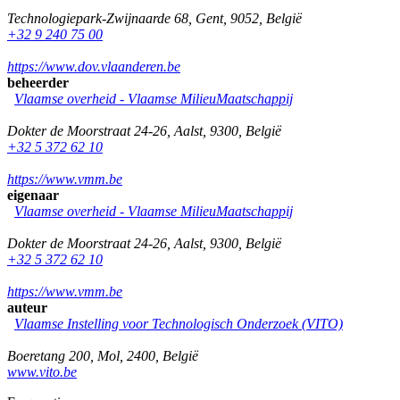
Technologiepark-Zwijnaarde 68
,
Gent
,
9052
,
België
+32 9 240 75 00
https://www.dov.vlaanderen.be
beheerder
Vlaamse overheid - Vlaamse MilieuMaatschappij
Dokter de Moorstraat 24-26
,
Aalst
,
9300
,
België
+32 5 372 62 10
https://www.vmm.be
eigenaar
Vlaamse overheid - Vlaamse MilieuMaatschappij
Dokter de Moorstraat 24-26
,
Aalst
,
9300
,
België
+32 5 372 62 10
https://www.vmm.be
auteur
Vlaamse Instelling voor Technologisch Onderzoek (VITO)
Boeretang 200
,
Mol
,
2400
,
België
www.vito.be