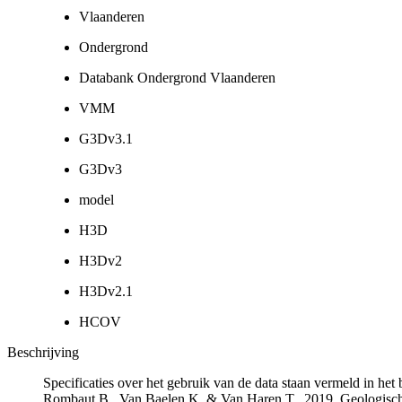
Vlaanderen
Ondergrond
Databank Ondergrond Vlaanderen
VMM
G3Dv3.1
G3Dv3
model
H3D
H3Dv2
H3Dv2.1
HCOV
Beschrijving
Specificaties over het gebruik van de data staan vermeld in he
Rombaut B., Van Baelen K. & Van Haren T., 2019. Geologisch