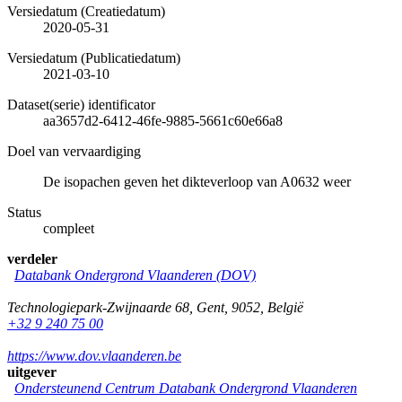
Versiedatum (Creatiedatum)
2020-05-31
Versiedatum (Publicatiedatum)
2021-03-10
Dataset(serie) identificator
aa3657d2-6412-46fe-9885-5661c60e66a8
Doel van vervaardiging
De isopachen geven het dikteverloop van A0632 weer
Status
compleet
verdeler
Databank Ondergrond Vlaanderen (DOV)
Technologiepark-Zwijnaarde 68
,
Gent
,
9052
,
België
+32 9 240 75 00
https://www.dov.vlaanderen.be
uitgever
Ondersteunend Centrum Databank Ondergrond Vlaanderen