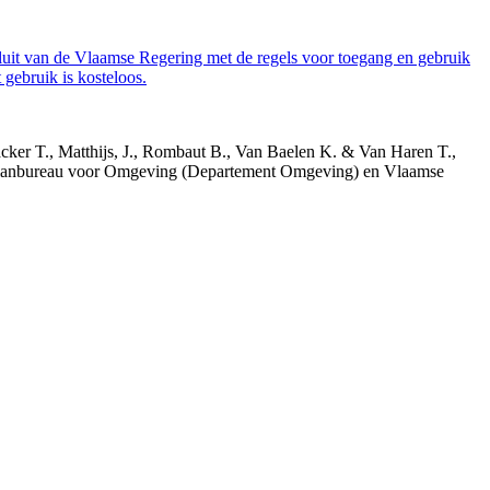
luit van de Vlaamse Regering met de regels voor toegang en gebruik
gebruik is kosteloos.
acker T., Matthijs, J., Rombaut B., Van Baelen K. & Van Haren T.,
 Planbureau voor Omgeving (Departement Omgeving) en Vlaamse