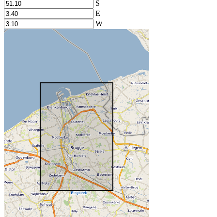
S
E
W