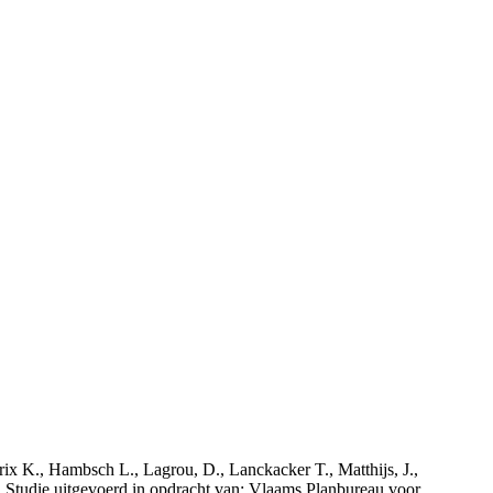
rix K., Hambsch L., Lagrou, D., Lanckacker T., Matthijs, J.,
tudie uitgevoerd in opdracht van: Vlaams Planbureau voor