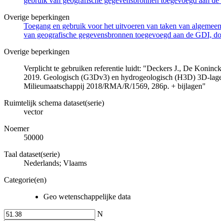
gebruik van geografische gegevensbronnen toegevoegd aan de 
Overige beperkingen
Toegang en gebruik voor het uitvoeren van taken van algemeen 
van geografische gegevensbronnen toegevoegd aan de GDI, door
Overige beperkingen
Verplicht te gebruiken referentie luidt: "Deckers J., De Koni
2019. Geologisch (G3Dv3) en hydrogeologisch (H3D) 3D-lage
Milieumaatschappij 2018/RMA/R/1569, 286p. + bijlagen"
Ruimtelijk schema dataset(serie)
vector
Noemer
50000
Taal dataset(serie)
Nederlands; Vlaams
Categorie(en)
Geo wetenschappelijke data
N