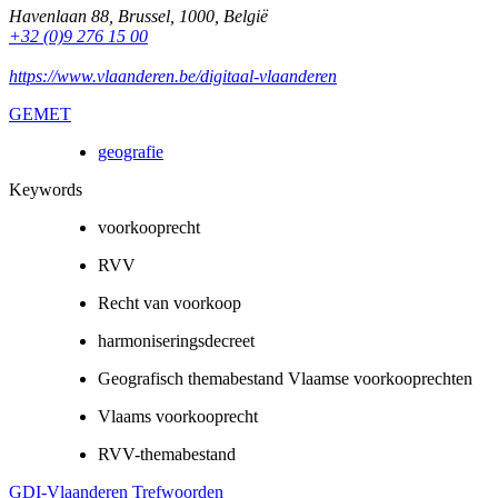
Havenlaan 88
,
Brussel
,
1000
,
België
+32 (0)9 276 15 00
https://www.vlaanderen.be/digitaal-vlaanderen
GEMET
geografie
Keywords
voorkooprecht
RVV
Recht van voorkoop
harmoniseringsdecreet
Geografisch themabestand Vlaamse voorkooprechten
Vlaams voorkooprecht
RVV-themabestand
GDI-Vlaanderen Trefwoorden