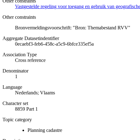
Other constraints
Vastgestelde regeling voor toegang en gebruik van geografisc
Other constraints
Bronvermeldingsvoorschrift: "Bron: Themabestand RVV"
Aggregate Datasetindentifier
0ecaebf3-feb6-458c-a5c9-6bfce335ef5a
Association Type
Cross reference
Denominator
1
Language
Nederlands; Vlaams
Character set
8859 Part 1
Topic category
Planning cadastre