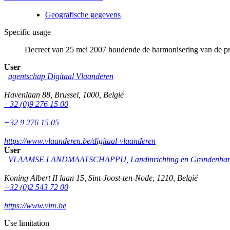
Geografische gegevens
Specific usage
Decreet van 25 mei 2007 houdende de harmonisering van de pr
User
agentschap Digitaal Vlaanderen
Havenlaan 88
,
Brussel
,
1000
,
België
+32 (0)9 276 15 00
+32 9 276 15 05
https://www.vlaanderen.be/digitaal-vlaanderen
User
VLAAMSE LANDMAATSCHAPPIJ, Landinrichting en Grondenba
Koning Albert II laan 15
,
Sint-Joost-ten-Node
,
1210
,
België
+32 (0)2 543 72 00
https://www.vlm.be
Use limitation