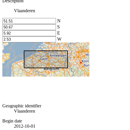
Description
Vlaanderen
N
S
E
W
Geographic identifier
Vlaanderen
Begin date
2012-10-01