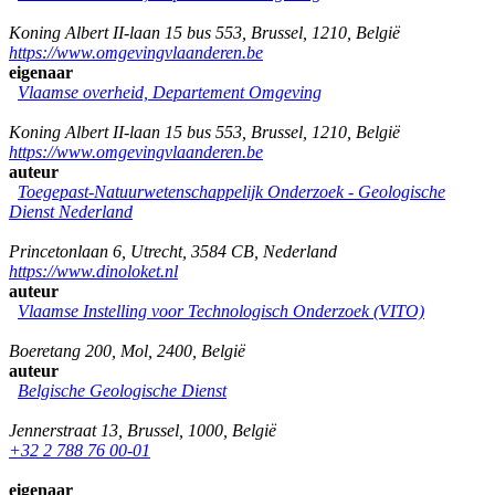
Koning Albert II-laan 15 bus 553
,
Brussel
,
1210
,
België
https://www.omgevingvlaanderen.be
eigenaar
Vlaamse overheid, Departement Omgeving
Koning Albert II-laan 15 bus 553
,
Brussel
,
1210
,
België
https://www.omgevingvlaanderen.be
auteur
Toegepast-Natuurwetenschappelijk Onderzoek - Geologische
Dienst Nederland
Princetonlaan 6
,
Utrecht
,
3584 CB
,
Nederland
https://www.dinoloket.nl
auteur
Vlaamse Instelling voor Technologisch Onderzoek (VITO)
Boeretang 200
,
Mol
,
2400
,
België
auteur
Belgische Geologische Dienst
Jennerstraat 13
,
Brussel
,
1000
,
België
+32 2 788 76 00-01
eigenaar