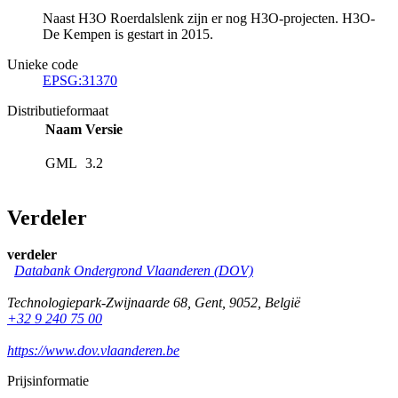
Naast H3O Roerdalslenk zijn er nog H3O-projecten. H3O-
De Kempen is gestart in 2015.
Unieke code
EPSG:31370
Distributieformaat
Naam
Versie
GML
3.2
Verdeler
verdeler
Databank Ondergrond Vlaanderen (DOV)
Technologiepark-Zwijnaarde 68
,
Gent
,
9052
,
België
+32 9 240 75 00
https://www.dov.vlaanderen.be
Prijsinformatie