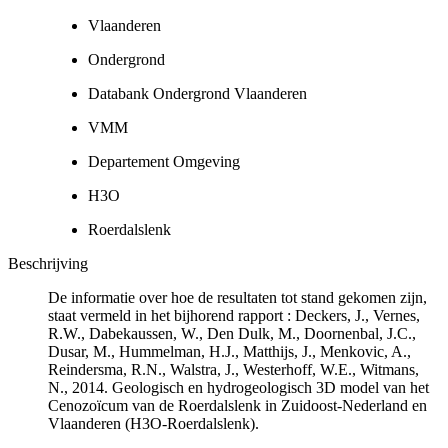
Vlaanderen
Ondergrond
Databank Ondergrond Vlaanderen
VMM
Departement Omgeving
H3O
Roerdalslenk
Beschrijving
De informatie over hoe de resultaten tot stand gekomen zijn,
staat vermeld in het bijhorend rapport : Deckers, J., Vernes,
R.W., Dabekaussen, W., Den Dulk, M., Doornenbal, J.C.,
Dusar, M., Hummelman, H.J., Matthijs, J., Menkovic, A.,
Reindersma, R.N., Walstra, J., Westerhoff, W.E., Witmans,
N., 2014. Geologisch en hydrogeologisch 3D model van het
Cenozoïcum van de Roerdalslenk in Zuidoost-Nederland en
Vlaanderen (H3O-Roerdalslenk).