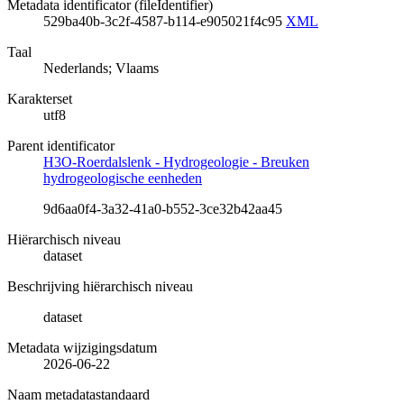
Metadata identificator (fileIdentifier)
529ba40b-3c2f-4587-b114-e905021f4c95
XML
Taal
Nederlands; Vlaams
Karakterset
utf8
Parent identificator
H3O-Roerdalslenk - Hydrogeologie - Breuken
hydrogeologische eenheden
9d6aa0f4-3a32-41a0-b552-3ce32b42aa45
Hiërarchisch niveau
dataset
Beschrijving hiërarchisch niveau
dataset
Metadata wijzigingsdatum
2026-06-22
Naam metadatastandaard