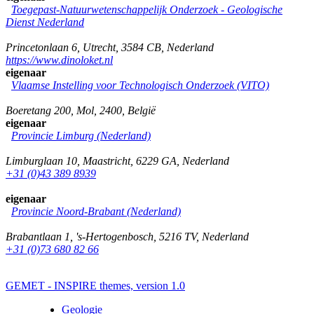
Toegepast-Natuurwetenschappelijk Onderzoek - Geologische
Dienst Nederland
Princetonlaan 6
,
Utrecht
,
3584 CB
,
Nederland
https://www.dinoloket.nl
eigenaar
Vlaamse Instelling voor Technologisch Onderzoek (VITO)
Boeretang 200
,
Mol
,
2400
,
België
eigenaar
Provincie Limburg (Nederland)
Limburglaan 10
,
Maastricht
,
6229 GA
,
Nederland
+31 (0)43 389 8939
eigenaar
Provincie Noord-Brabant (Nederland)
Brabantlaan 1
,
's-Hertogenbosch
,
5216 TV
,
Nederland
+31 (0)73 680 82 66
GEMET - INSPIRE themes, version 1.0
Geologie