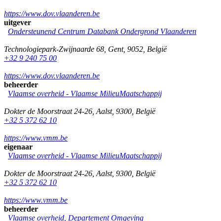
https://www.dov.vlaanderen.be
uitgever
Ondersteunend Centrum Databank Ondergrond Vlaanderen
Technologiepark-Zwijnaarde 68
,
Gent
,
9052
,
België
+32 9 240 75 00
https://www.dov.vlaanderen.be
beheerder
Vlaamse overheid - Vlaamse MilieuMaatschappij
Dokter de Moorstraat 24-26
,
Aalst
,
9300
,
België
+32 5 372 62 10
https://www.vmm.be
eigenaar
Vlaamse overheid - Vlaamse MilieuMaatschappij
Dokter de Moorstraat 24-26
,
Aalst
,
9300
,
België
+32 5 372 62 10
https://www.vmm.be
beheerder
Vlaamse overheid, Departement Omgeving