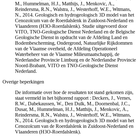
M., Hummelman, H.J., Matthijs, J., Menkovic, A.,
Reindersma, R.N., Walstra, J., Westerhoff, W.E., Witmans,
N., 2014. Geologisch en hydrogeologisch 3D model van het
Cenozoïcum van de Roerdalslenk in Zuidoost-Nederland en
Vlaanderen (H3O-Roerdalslenk). Studie uitgevoerd door
VITO, TNO-Geologische Dienst Nederland en de Belgische
Geologische Dienst in opdracht van de Afdeling Land en
Bodembescherming, Ondergrond, Natuurlijke Rijkdommen
van de Vlaamse overheid, de Afdeling Operationeel
Waterbeheer van de Vlaamse Milieumaatschappij, de
Nederlandse Provincie Limburg en de Nederlandse Provincie
Noord-Brabant, VITO en TNO-Geologische Dienst
Nederland.
Overige beperkingen
De informatie over hoe de resultaten tot stand gekomen zijn,
staat vermeld in het bijhorend rapport : Deckers, J., Vernes,
R.W., Dabekaussen, W., Den Dulk, M., Doornenbal, J.C.,
Dusar, M., Hummelman, H.J., Matthijs, J., Menkovic, A.,
Reindersma, R.N., Walstra, J., Westerhoff, W.E., Witmans,
N., 2014. Geologisch en hydrogeologisch 3D model van het
Cenozoïcum van de Roerdalslenk in Zuidoost-Nederland en
Vlaanderen (H3O-Roerdalslenk).