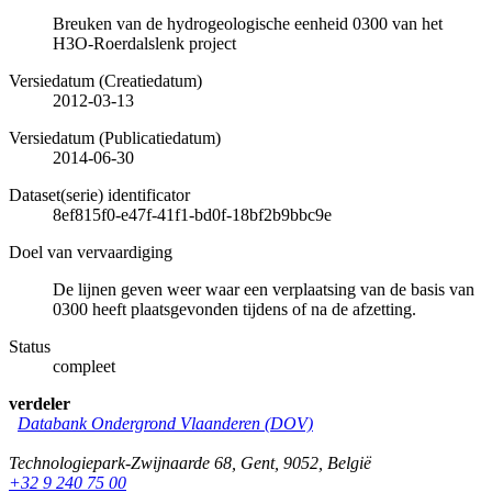
Breuken van de hydrogeologische eenheid 0300 van het
H3O-Roerdalslenk project
Versiedatum (Creatiedatum)
2012-03-13
Versiedatum (Publicatiedatum)
2014-06-30
Dataset(serie) identificator
8ef815f0-e47f-41f1-bd0f-18bf2b9bbc9e
Doel van vervaardiging
De lijnen geven weer waar een verplaatsing van de basis van
0300 heeft plaatsgevonden tijdens of na de afzetting.
Status
compleet
verdeler
Databank Ondergrond Vlaanderen (DOV)
Technologiepark-Zwijnaarde 68
,
Gent
,
9052
,
België
+32 9 240 75 00