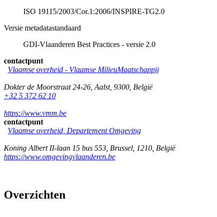
ISO 19115/2003/Cor.1:2006/INSPIRE-TG2.0
Versie metadatastandaard
GDI-Vlaanderen Best Practices - versie 2.0
contactpunt
Vlaamse overheid - Vlaamse MilieuMaatschappij
Dokter de Moorstraat 24-26
,
Aalst
,
9300
,
België
+32 5 372 62 10
https://www.vmm.be
contactpunt
Vlaamse overheid, Departement Omgeving
Koning Albert II-laan 15 bus 553
,
Brussel
,
1210
,
België
https://www.omgevingvlaanderen.be
Overzichten