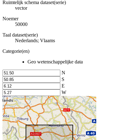
Ruimtelijk schema dataset(serie)
vector
Noemer
50000
Taal dataset(serie)
Nederlands; Vlaams
Categorie(en)
Geo wetenschappelijke data
N
S
E
W