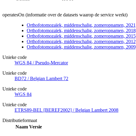
operatesOn (informatie over de datasets waarop de service werkt)
Orthofotomozaïek, middenschalig, zomeropnamen, 2021
Orthofotomozaïek, middenschalig, zomeropnamen, 2018
Orthofotomozaïek, middenschalig, zomeropnamen, 2015
Orthofotomozaïek, middenschalig, zomeropnamen, 2012
Orthofotomozaïek, middenschalig, zomeropnamen, 2009
Unieke code
WGS 84 / Pseudo-Mercator
Unieke code
BD72 / Belgian Lambert 72
Unieke code
WGS 84
Unieke code
ETRS89-BEL [BEREF2002] / Belgian Lambert 2008
Distributieformaat
Naam
Versie