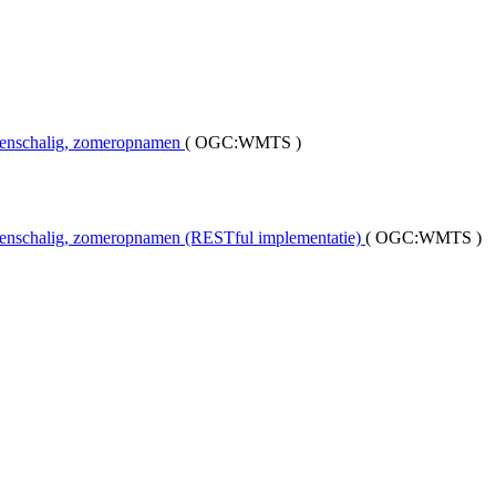
denschalig, zomeropnamen
(
OGC:WMTS
)
enschalig, zomeropnamen (RESTful implementatie)
(
OGC:WMTS
)