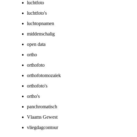
luchtfoto
luchtfoto's
luchtopnamen
middenschalig
open data
ortho
orthofoto
orthofotomozaïek
orthofoto's
ortho's
panchromatisch
Vlaams Gewest
vliegdagcontour