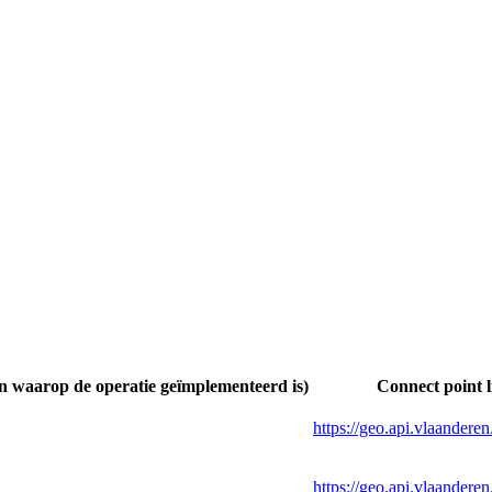
 waarop de operatie geïmplementeerd is)
Connect point 
https://geo.api.vlaande
https://geo.api.vlaande