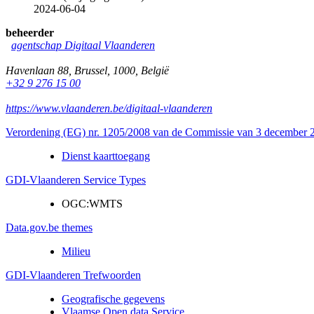
2024-06-04
beheerder
agentschap Digitaal Vlaanderen
Havenlaan 88
,
Brussel
,
1000
,
België
+32 9 276 15 00
https://www.vlaanderen.be/digitaal-vlaanderen
Verordening (EG) nr. 1205/2008 van de Commissie van 3 december 20
Dienst kaarttoegang
GDI-Vlaanderen Service Types
OGC:WMTS
Data.gov.be themes
Milieu
GDI-Vlaanderen Trefwoorden
Geografische gegevens
Vlaamse Open data Service