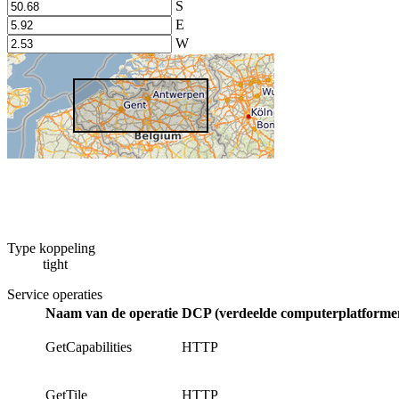
S
E
W
Type koppeling
tight
Service operaties
Naam van de operatie
DCP (verdeelde computerplatformen
GetCapabilities
HTTP
GetTile
HTTP