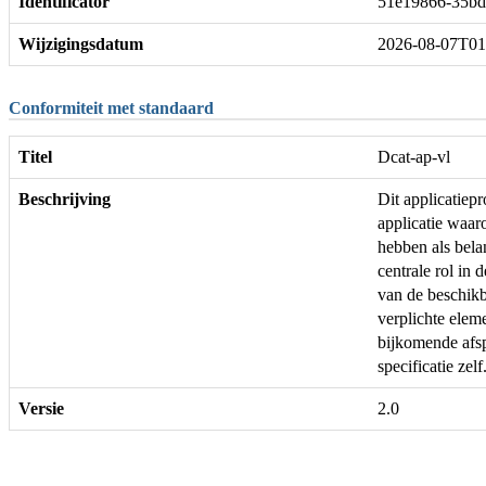
Identificator
51e19866-35bd
Wijzigingsdatum
2026-08-07T01
Conformiteit met standaard
Titel
Dcat-ap-vl
Beschrijving
Dit applicatie
applicatie waar
hebben als bela
centrale rol in 
van de beschikb
verplichte ele
bijkomende afs
specificatie zelf
Versie
2.0