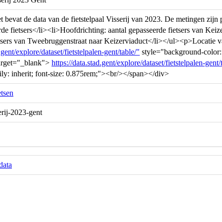
 bevat de data van de fietstelpaal Visserij van 2023. De metingen zijn
rde fietsers</li><li>Hoofdrichting: aantal gepasseerde fietsers van Kei
tsers van Tweebruggenstraat naar Keizerviaduct</li></ul><p>Locatie va
.gent/explore/dataset/fietstelpalen-gent/table/"
style="background-color: r
target="_blank">
https://data.stad.gent/explore/dataset/fietstelpalen-g
ily: inherit; font-size: 0.875rem;"><br/></span></div>
etsen
serij-2023-gent
data