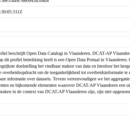
-3ee3-a49c-680943d5f8d4
:30:05.511Z
profiel beschrijft Open Data Catalogi in Vlaanderen. DCAT-AP Vlaand
op dit profiel betrekking heeft is een Open Data Portaal in Vlaanderen
ngrijkste doelstelling het vindbaar maken van data en hierdoor het herg
de overheidsopdracht om de toegankelijkheid tot overheidsinformatie te r
are informatie over datasets. Tevens vereenvoudigen we het aggregati
menten en bijkomende elementen waarover DCAT-AP Vlaanderen een uit
praken in de context van DCAT-AP Vlaanderen zijn, zijn niet opgeno
.