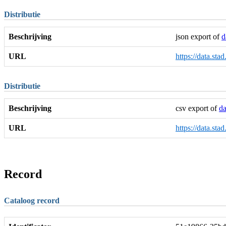
Distributie
Beschrijving
json export of
d
URL
https://data.sta
Distributie
Beschrijving
csv export of
da
URL
https://data.sta
Record
Cataloog record