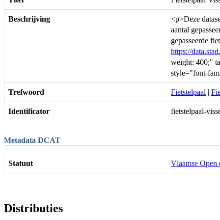
Beschrijving
<p>Deze dataset
aantal gepassee
gepasseerde fie
https://data.stad
weight: 400;" 
style="font-fam
Trefwoord
Fietstelpaal
|
Fi
Identificator
fietstelpaal-vis
Metadata DCAT
Statuut
Vlaamse Open 
Distributies