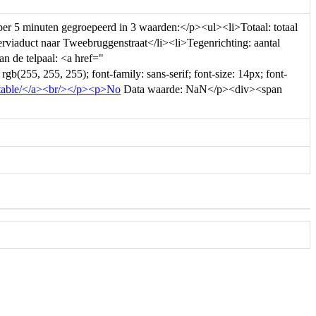
 per 5 minuten gegroepeerd in 3 waarden:</p><ul><li>Totaal: totaal
zerviaduct naar Tweebruggenstraat</li><li>Tegenrichting: aantal
n de telpaal: <a href="
gb(255, 255, 255); font-family: sans-serif; font-size: 14px; font-
ent/table/</a><br/></p><p>No
Data waarde: NaN</p><div><span