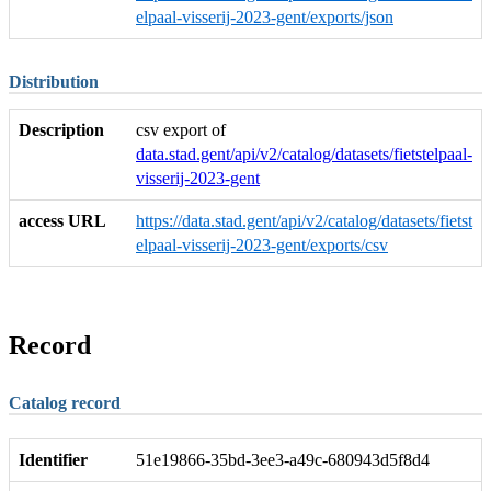
elpaal-visserij-2023-gent/exports/json
Distribution
Description
csv export of
data.stad.gent/api/v2/catalog/datasets/fietstelpaal-
visserij-2023-gent
access URL
https://data.stad.gent/api/v2/catalog/datasets/fietst
elpaal-visserij-2023-gent/exports/csv
Record
Catalog record
Identifier
51e19866-35bd-3ee3-a49c-680943d5f8d4