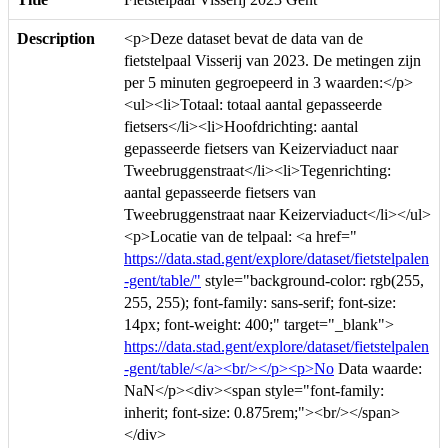
Description
<p>Deze dataset bevat de data van de
fietstelpaal Visserij van 2023. De metingen zijn
per 5 minuten gegroepeerd in 3 waarden:</p>
<ul><li>Totaal: totaal aantal gepasseerde
fietsers</li><li>Hoofdrichting: aantal
gepasseerde fietsers van Keizerviaduct naar
Tweebruggenstraat</li><li>Tegenrichting:
aantal gepasseerde fietsers van
Tweebruggenstraat naar Keizerviaduct</li></ul>
<p>Locatie van de telpaal: <a href="
https://data.stad.gent/explore/dataset/fietstelpalen
-gent/table/"
style="background-color: rgb(255,
255, 255); font-family: sans-serif; font-size:
14px; font-weight: 400;" target="_blank">
https://data.stad.gent/explore/dataset/fietstelpalen
-gent/table/</a><br/></p><p>No
Data waarde:
NaN</p><div><span style="font-family:
inherit; font-size: 0.875rem;"><br/></span>
</div>