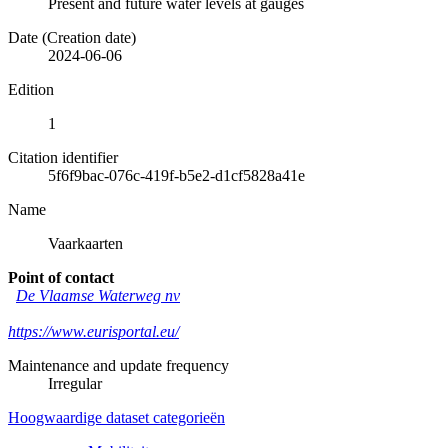
Present and future water levels at gauges
Date (Creation date)
2024-06-06
Edition
1
Citation identifier
5f6f9bac-076c-419f-b5e2-d1cf5828a41e
Name
Vaarkaarten
Point of contact
De Vlaamse Waterweg nv
https://www.eurisportal.eu/
Maintenance and update frequency
Irregular
Hoogwaardige dataset categorieën