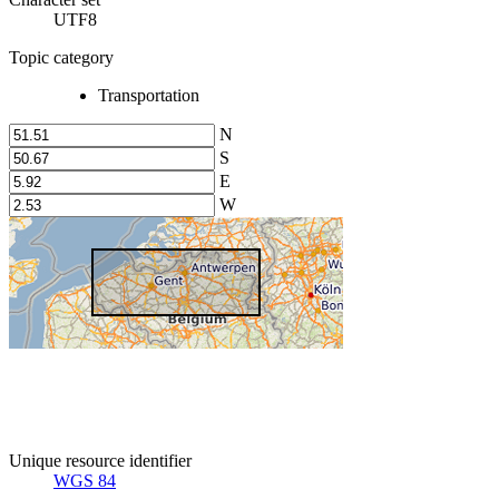
UTF8
Topic category
Transportation
N
S
E
W
Unique resource identifier
WGS 84