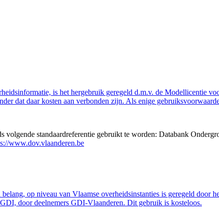
eidsinformatie, is het hergebruik geregeld d.m.v. de Modellicentie voor
nder dat daar kosten aan verbonden zijn. Als enige gebruiksvoorwaarde
eds volgende standaardreferentie gebruikt te worden: Databank Ondergr
ps://www.dov.vlaanderen.be
belang, op niveau van Vlaamse overheidsinstanties is geregeld door h
GDI, door deelnemers GDI-Vlaanderen. Dit gebruik is kosteloos.