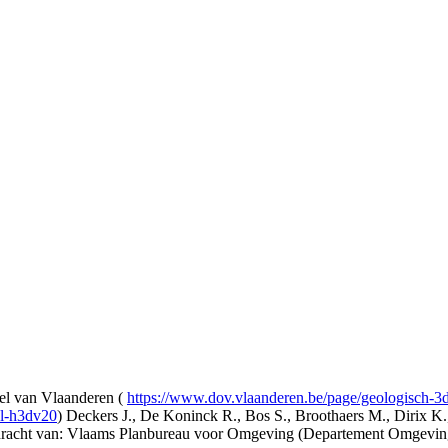
l van Vlaanderen (
https://www.dov.vlaanderen.be/page/geologisch-
el-h3dv20
) Deckers J., De Koninck R., Bos S., Broothaers M., Dirix K.
opdracht van: Vlaams Planbureau voor Omgeving (Departement Omgev