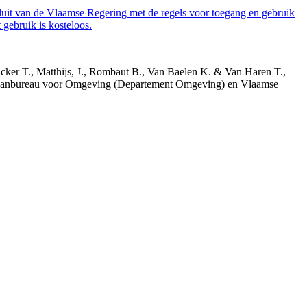
luit van de Vlaamse Regering met de regels voor toegang en gebruik
gebruik is kosteloos.
acker T., Matthijs, J., Rombaut B., Van Baelen K. & Van Haren T.,
 Planbureau voor Omgeving (Departement Omgeving) en Vlaamse