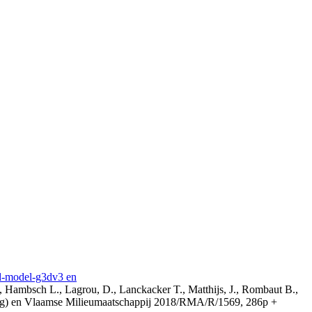
3d-model-g3dv3 en
, Hambsch L., Lagrou, D., Lanckacker T., Matthijs, J., Rombaut B.,
ing) en Vlaamse Milieumaatschappij 2018/RMA/R/1569, 286p +