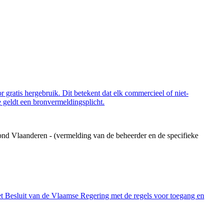
 gratis hergebruik. Dit betekent dat elk commercieel of niet-
 geldt een bronvermeldingsplicht.
ond Vlaanderen - (vermelding van de beheerder en de specifieke
et Besluit van de Vlaamse Regering met de regels voor toegang en