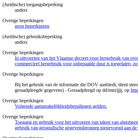
(Juridische) toegangsbeperking
anders
Overige beperkingen
geen beperkingen
(Juridische) gebruiksbeperking
anders
Overige beperkingen
In uitvoering van het Vlaamse decreet voor hergebruik van overh
commercieel hergebruik voor onbepaalde duur is toegelaten, zo
Overige beperkingen
Bij het gebruik van de informatie die DOV aanbiedt, dient ste
geraadpleegde gegevens) - Geraadpleegd op dd/mm/jjjj, op
htt
Overige beperkingen
Volgende aansprakelijkheidsbepalingen gelden.
Overige beperkingen
Toegang en gebruik voor het uitvoeren van taken van algemeen 
gebruik van geografische gegevensbronnen toegevoegd aan de 