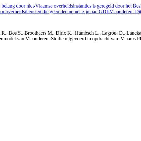
belang door niet-Vlaamse overheidsinstanties is geregeld door het Bes
 overheidsdiensten die geen deelnemer zijn aan GDI-Vlaanderen. Dit 
nck R., Bos S., Broothaers M., Dirix K., Hambsch L., Lagrou, D., Lanck
nmodel van Vlaanderen. Studie uitgevoerd in opdracht van: Vlaams