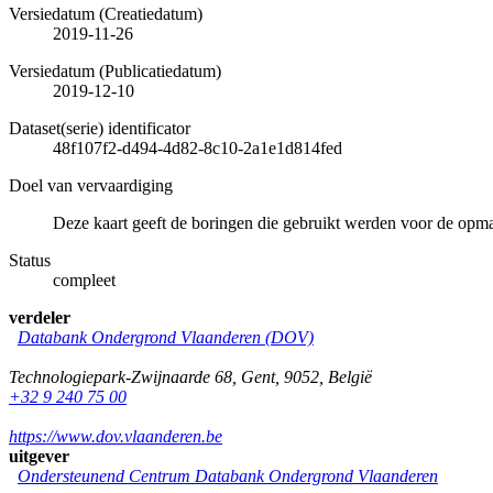
Versiedatum (Creatiedatum)
2019-11-26
Versiedatum (Publicatiedatum)
2019-12-10
Dataset(serie) identificator
48f107f2-d494-4d82-8c10-2a1e1d814fed
Doel van vervaardiging
Deze kaart geeft de boringen die gebruikt werden voor de op
Status
compleet
verdeler
Databank Ondergrond Vlaanderen (DOV)
Technologiepark-Zwijnaarde 68
,
Gent
,
9052
,
België
+32 9 240 75 00
https://www.dov.vlaanderen.be
uitgever
Ondersteunend Centrum Databank Ondergrond Vlaanderen