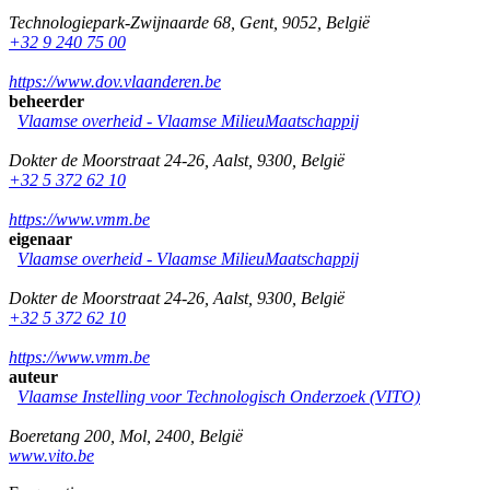
Technologiepark-Zwijnaarde 68
,
Gent
,
9052
,
België
+32 9 240 75 00
https://www.dov.vlaanderen.be
beheerder
Vlaamse overheid - Vlaamse MilieuMaatschappij
Dokter de Moorstraat 24-26
,
Aalst
,
9300
,
België
+32 5 372 62 10
https://www.vmm.be
eigenaar
Vlaamse overheid - Vlaamse MilieuMaatschappij
Dokter de Moorstraat 24-26
,
Aalst
,
9300
,
België
+32 5 372 62 10
https://www.vmm.be
auteur
Vlaamse Instelling voor Technologisch Onderzoek (VITO)
Boeretang 200
,
Mol
,
2400
,
België
www.vito.be