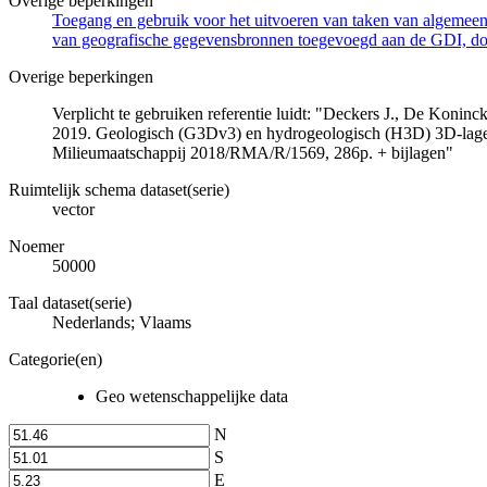
Overige beperkingen
Toegang en gebruik voor het uitvoeren van taken van algemeen 
van geografische gegevensbronnen toegevoegd aan de GDI, door
Overige beperkingen
Verplicht te gebruiken referentie luidt: "Deckers J., De Koni
2019. Geologisch (G3Dv3) en hydrogeologisch (H3D) 3D-lage
Milieumaatschappij 2018/RMA/R/1569, 286p. + bijlagen"
Ruimtelijk schema dataset(serie)
vector
Noemer
50000
Taal dataset(serie)
Nederlands; Vlaams
Categorie(en)
Geo wetenschappelijke data
N
S
E