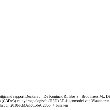
t bijgaand rapport Deckers J., De Koninck R., Bos S., Broothaers M., Di
 (G3Dv3) en hydrogeologisch (H3D) 3D-lagenmodel van Vlaanderen. S
appij 2018/RMA/R/1569, 286p. + bijlagen