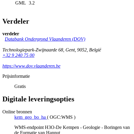
GML
3.2
Verdeler
verdeler
Databank Ondergrond Vlaanderen (DOV)
Technologiepark-Zwijnaarde 68
,
Gent
,
9052
,
België
+32 9 240 75 00
https://www.dov.vlaanderen.be
Prijsinformatie
Gratis
Digitale leveringsopties
Online bronnen
kem_geo_bo_ha
(
OGC:WMS
)
WMS-endpoint H3O-De Kempen - Geologie - Boringen van
de Formatie van Hannut