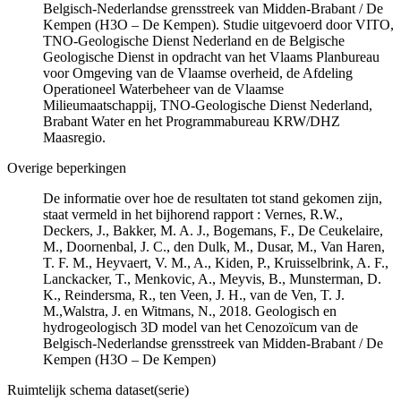
Belgisch-Nederlandse grensstreek van Midden-Brabant / De
Kempen (H3O – De Kempen). Studie uitgevoerd door VITO,
TNO-Geologische Dienst Nederland en de Belgische
Geologische Dienst in opdracht van het Vlaams Planbureau
voor Omgeving van de Vlaamse overheid, de Afdeling
Operationeel Waterbeheer van de Vlaamse
Milieumaatschappij, TNO-Geologische Dienst Nederland,
Brabant Water en het Programmabureau KRW/DHZ
Maasregio.
Overige beperkingen
De informatie over hoe de resultaten tot stand gekomen zijn,
staat vermeld in het bijhorend rapport : Vernes, R.W.,
Deckers, J., Bakker, M. A. J., Bogemans, F., De Ceukelaire,
M., Doornenbal, J. C., den Dulk, M., Dusar, M., Van Haren,
T. F. M., Heyvaert, V. M., A., Kiden, P., Kruisselbrink, A. F.,
Lanckacker, T., Menkovic, A., Meyvis, B., Munsterman, D.
K., Reindersma, R., ten Veen, J. H., van de Ven, T. J.
M.,Walstra, J. en Witmans, N., 2018. Geologisch en
hydrogeologisch 3D model van het Cenozoïcum van de
Belgisch-Nederlandse grensstreek van Midden-Brabant / De
Kempen (H3O – De Kempen)
Ruimtelijk schema dataset(serie)