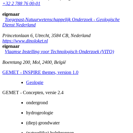
+32 2 788 76 00-01
eigenaar
Toegepast-Natuurwetenschappelijk Onderzoek - Geologische
Dienst Nederland
Princetonlaan 6
,
Utrecht
,
3584 CB
,
Nederland
https://www.dinoloket.nl
eigenaar
Vlaamse Instelling voor Technologisch Onderzoek (VITO)
Boeretang 200
,
Mol
,
2400
,
België
GEMET - INSPIRE themes, version 1.0
Geologie
GEMET - Concepten, versie 2.4
ondergrond
hydrogeologie
(diep) grondwater
(natuurlijke) hulpbronnen