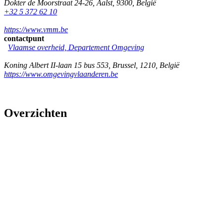
Dokter de Moorstraat 24-26
,
Aalst
,
9300
,
België
+32 5 372 62 10
https://www.vmm.be
contactpunt
Vlaamse overheid, Departement Omgeving
Koning Albert II-laan 15 bus 553
,
Brussel
,
1210
,
België
https://www.omgevingvlaanderen.be
Overzichten