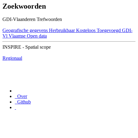
Zoekwoorden
GDI-Vlaanderen Trefwoorden
Geografische gegevens
Herbruikbaar
Kosteloos
Toegevoegd GDI-
Vl
Vlaamse Open data
INSPIRE - Spatial scope
Regionaal
Over
Github