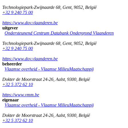
Technologiepark-Zwijnaarde 68
,
Gent
,
9052
,
België
+32 9 240 75 00
https://www.dov.vlaanderen.be
uitgever
Ondersteunend Centrum Databank Ondergrond Vlaanderen
Technologiepark-Zwijnaarde 68
,
Gent
,
9052
,
België
+32 9 240 75 00
https://www.dov.vlaanderen.be
beheerder
Vlaamse overheid - Vlaamse MilieuMaatschappij
Dokter de Moorstraat 24-26
,
Aalst
,
9300
,
België
+32 5 372 62 10
https://www.vmm.be
eigenaar
Vlaamse overheid - Vlaamse MilieuMaatschappij
Dokter de Moorstraat 24-26
,
Aalst
,
9300
,
België
+32 5 372 62 10