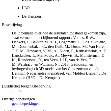
H3O
De Kempen
Beschrijving
De informatie over hoe de resultaten tot stand gekomen zijn,
staat vermeld in het bijhorend rapport : Vernes, R.W.,
Deckers, J., Bakker, M. A. J., Bogemans, F., De Ceukelaire,
M., Doornenbal, J. C., den Dulk, M., Dusar, M., Van Haren,
T. F. M., Heyvaert, V. M., A., Kiden, P., Kruisselbrink, A. F.,
Lanckacker, T., Menkovic, A., Meyvis, B., Munsterman, D.
K., Reindersma, R., ten Veen, J. H., van de Ven, T. J.
M.,Walstra, J. en Witmans, N., 2018. Geologisch en
hydrogeologisch 3D model van het Cenozoïcum van de
Belgisch-Nederlandse grensstreek van Midden-Brabant / De
Kempen (H3O – De Kempen)
(Juridische) toegangsbeperking
anders
Overige beperkingen
geen beperkingen