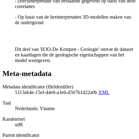
- (Her)Interpretatie van bestaande gegevens op basis van deze
correlaties
- Op basis van de herinterpretaties 3D-modellen maken van
de ondergrond
Dit deel van 'H3O-De Kempen - Geologie' omvat de dataset
en kaartlagen die de geologische eigenschappen van het
model weergeven.
Meta-metadata
Metadata identificator (fileIdentifier)
5113ab4e-15ef-44e0-a3e6-d567b1d22a0b
XML
Taal
Nederlands; Vlaams
Karakterset
utf8
Parent identificator