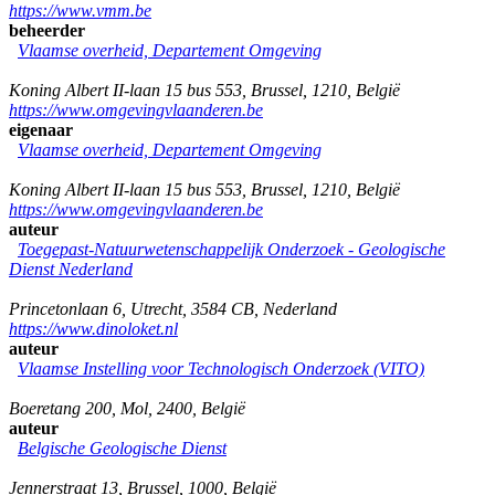
https://www.vmm.be
beheerder
Vlaamse overheid, Departement Omgeving
Koning Albert II-laan 15 bus 553
,
Brussel
,
1210
,
België
https://www.omgevingvlaanderen.be
eigenaar
Vlaamse overheid, Departement Omgeving
Koning Albert II-laan 15 bus 553
,
Brussel
,
1210
,
België
https://www.omgevingvlaanderen.be
auteur
Toegepast-Natuurwetenschappelijk Onderzoek - Geologische
Dienst Nederland
Princetonlaan 6
,
Utrecht
,
3584 CB
,
Nederland
https://www.dinoloket.nl
auteur
Vlaamse Instelling voor Technologisch Onderzoek (VITO)
Boeretang 200
,
Mol
,
2400
,
België
auteur
Belgische Geologische Dienst
Jennerstraat 13
,
Brussel
,
1000
,
België