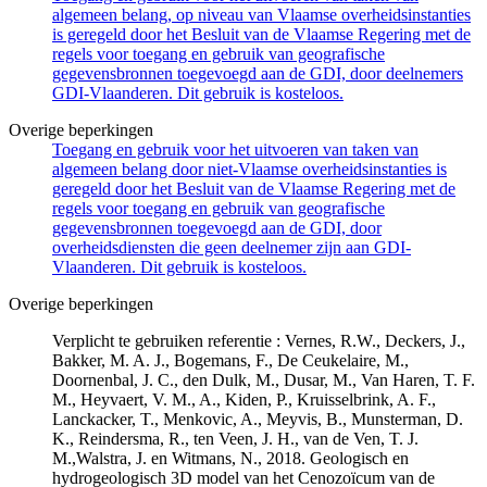
algemeen belang, op niveau van Vlaamse overheidsinstanties
is geregeld door het Besluit van de Vlaamse Regering met de
regels voor toegang en gebruik van geografische
gegevensbronnen toegevoegd aan de GDI, door deelnemers
GDI-Vlaanderen. Dit gebruik is kosteloos.
Overige beperkingen
Toegang en gebruik voor het uitvoeren van taken van
algemeen belang door niet-Vlaamse overheidsinstanties is
geregeld door het Besluit van de Vlaamse Regering met de
regels voor toegang en gebruik van geografische
gegevensbronnen toegevoegd aan de GDI, door
overheidsdiensten die geen deelnemer zijn aan GDI-
Vlaanderen. Dit gebruik is kosteloos.
Overige beperkingen
Verplicht te gebruiken referentie : Vernes, R.W., Deckers, J.,
Bakker, M. A. J., Bogemans, F., De Ceukelaire, M.,
Doornenbal, J. C., den Dulk, M., Dusar, M., Van Haren, T. F.
M., Heyvaert, V. M., A., Kiden, P., Kruisselbrink, A. F.,
Lanckacker, T., Menkovic, A., Meyvis, B., Munsterman, D.
K., Reindersma, R., ten Veen, J. H., van de Ven, T. J.
M.,Walstra, J. en Witmans, N., 2018. Geologisch en
hydrogeologisch 3D model van het Cenozoïcum van de