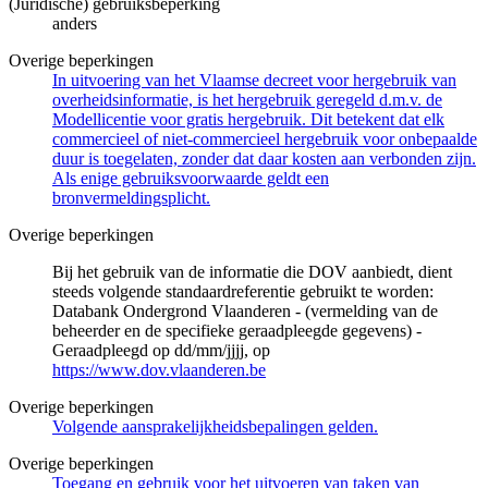
(Juridische) gebruiksbeperking
anders
Overige beperkingen
In uitvoering van het Vlaamse decreet voor hergebruik van
overheidsinformatie, is het hergebruik geregeld d.m.v. de
Modellicentie voor gratis hergebruik. Dit betekent dat elk
commercieel of niet-commercieel hergebruik voor onbepaalde
duur is toegelaten, zonder dat daar kosten aan verbonden zijn.
Als enige gebruiksvoorwaarde geldt een
bronvermeldingsplicht.
Overige beperkingen
Bij het gebruik van de informatie die DOV aanbiedt, dient
steeds volgende standaardreferentie gebruikt te worden:
Databank Ondergrond Vlaanderen - (vermelding van de
beheerder en de specifieke geraadpleegde gegevens) -
Geraadpleegd op dd/mm/jjjj, op
https://www.dov.vlaanderen.be
Overige beperkingen
Volgende aansprakelijkheidsbepalingen gelden.
Overige beperkingen
Toegang en gebruik voor het uitvoeren van taken van