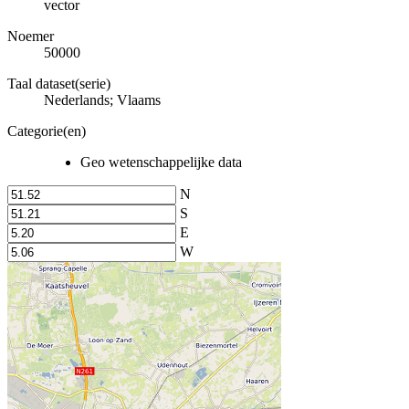
vector
Noemer
50000
Taal dataset(serie)
Nederlands; Vlaams
Categorie(en)
Geo wetenschappelijke data
N
S
E
W