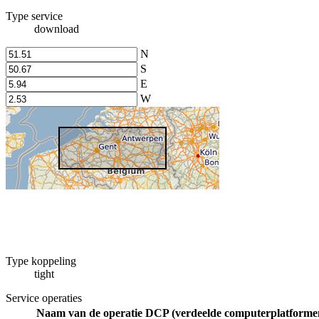
Type service
download
N
S
E
W
Type koppeling
tight
Service operaties
Naam van de operatie
DCP (verdeelde computerplatformen