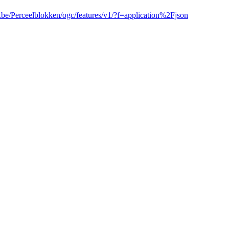
n.be/Perceelblokken/ogc/features/v1/?f=application%2Fjson