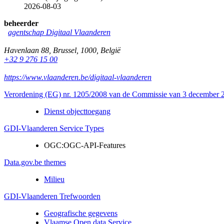
2026-08-03
beheerder
agentschap Digitaal Vlaanderen
Havenlaan 88
,
Brussel
,
1000
,
België
+32 9 276 15 00
https://www.vlaanderen.be/digitaal-vlaanderen
Verordening (EG) nr. 1205/2008 van de Commissie van 3 december 20
Dienst objecttoegang
GDI-Vlaanderen Service Types
OGC:OGC-API-Features
Data.gov.be themes
Milieu
GDI-Vlaanderen Trefwoorden
Geografische gegevens
Vlaamse Open data Service