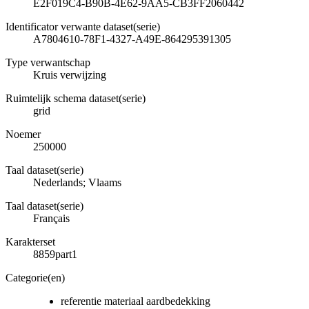
E2F019C4-B90B-4E62-9AA5-CB3FF2060442
Identificator verwante dataset(serie)
A7804610-78F1-4327-A49E-864295391305
Type verwantschap
Kruis verwijzing
Ruimtelijk schema dataset(serie)
grid
Noemer
250000
Taal dataset(serie)
Nederlands; Vlaams
Taal dataset(serie)
Français
Karakterset
8859part1
Categorie(en)
referentie materiaal aardbedekking