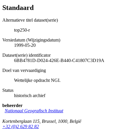
Standaard
Alternatieve titel dataset(serie)
top250-r
Versiedatum (Wijzigingsdatum)
1999-05-20
Dataset(serie) identificator
6BB4781D-D024-426E-B440-C41807C3D19A
Doel van vervaardiging
Wettelijke opdracht NGI.
Status
historisch archief
beheerder
Nationaal Geografisch Instituut
Kortenberglaan 115
,
Brussel
,
1000
,
België
+32 (0)2 629 82 82