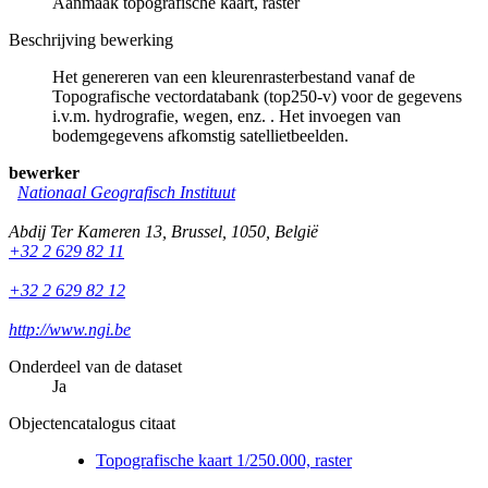
Aanmaak topografische kaart, raster
Beschrijving bewerking
Het genereren van een kleurenrasterbestand vanaf de
Topografische vectordatabank (top250-v) voor de gegevens
i.v.m. hydrografie, wegen, enz. . Het invoegen van
bodemgegevens afkomstig satellietbeelden.
bewerker
Nationaal Geografisch Instituut
Abdij Ter Kameren 13
,
Brussel
,
1050
,
België
+32 2 629 82 11
+32 2 629 82 12
http://www.ngi.be
Onderdeel van de dataset
Ja
Objectencatalogus citaat
Topografische kaart 1/250.000, raster