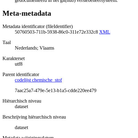
gedocumenteerd in het git(hub) versiebeheersysteem.
Meta-metadata
Metadata identificator (fileIdentifier)
50760503-711b-5938-86c0-311e72e332c8
XML
Taal
Nederlands; Vlaams
Karakterset
utf8
Parent identificator
codelijst chemische_stof
7aac25a7-479e-5e13-b1a5-cdde220ee479
Hiërarchisch niveau
dataset
Beschrijving hiërarchisch niveau
dataset
Metadata wijzigingsdatum