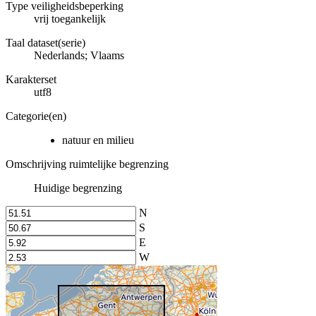
Type veiligheidsbeperking
vrij toegankelijk
Taal dataset(serie)
Nederlands; Vlaams
Karakterset
utf8
Categorie(en)
natuur en milieu
Omschrijving ruimtelijke begrenzing
Huidige begrenzing
N
S
E
W