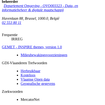
beheerder
Departement Omgeving - OVO003323 - Data- en
informatiebeheer & digitale maatschappij
Havenlaan 88
,
Brussel
,
1000.0
,
België
02 553 80 11
Frequentie
IRREG
GEMET - INSPIRE themes, version 1.0
Milieubewakingsvoorzieningen
GDI-Vlaanderen Trefwoorden
Herbruikbaar
Kosteloos
Vlaamse Open data
Geografische gegevens
Zoekwoorden
MercatorNet