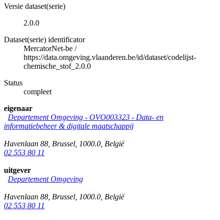
Versie dataset(serie)
2.0.0
Dataset(serie) identificator
MercatorNet-be
/
https://data.omgeving.vlaanderen.be/id/dataset/codelijst-
chemische_stof_2.0.0
Status
compleet
eigenaar
Departement Omgeving - OVO003323 - Data- en
informatiebeheer & digitale maatschappij
Havenlaan 88
,
Brussel
,
1000.0
,
België
02 553 80 11
uitgever
Departement Omgeving
Havenlaan 88
,
Brussel
,
1000.0
,
België
02 553 80 11