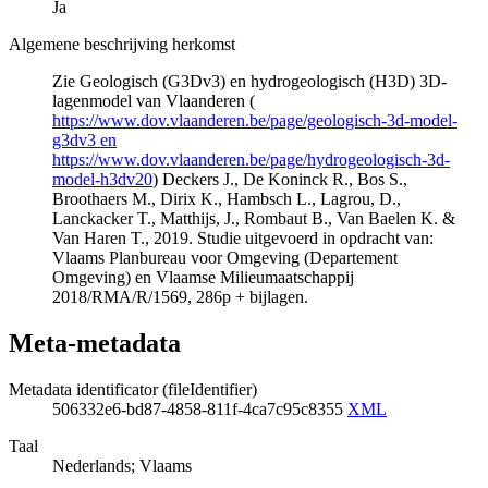
Ja
Algemene beschrijving herkomst
Zie Geologisch (G3Dv3) en hydrogeologisch (H3D) 3D-
lagenmodel van Vlaanderen (
https://www.dov.vlaanderen.be/page/geologisch-3d-model-
g3dv3 en
https://www.dov.vlaanderen.be/page/hydrogeologisch-3d-
model-h3dv20
) Deckers J., De Koninck R., Bos S.,
Broothaers M., Dirix K., Hambsch L., Lagrou, D.,
Lanckacker T., Matthijs, J., Rombaut B., Van Baelen K. &
Van Haren T., 2019. Studie uitgevoerd in opdracht van:
Vlaams Planbureau voor Omgeving (Departement
Omgeving) en Vlaamse Milieumaatschappij
2018/RMA/R/1569, 286p + bijlagen.
Meta-metadata
Metadata identificator (fileIdentifier)
506332e6-bd87-4858-811f-4ca7c95c8355
XML
Taal
Nederlands; Vlaams