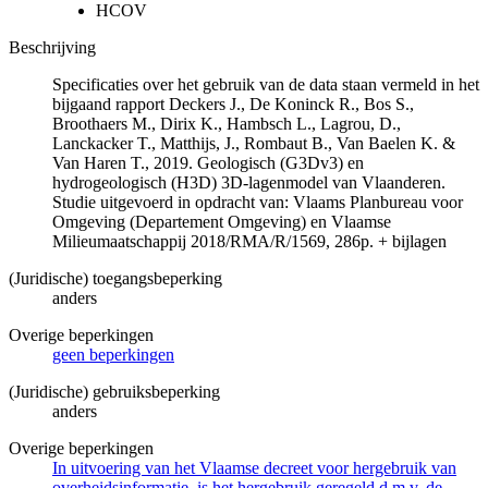
HCOV
Beschrijving
Specificaties over het gebruik van de data staan vermeld in het
bijgaand rapport Deckers J., De Koninck R., Bos S.,
Broothaers M., Dirix K., Hambsch L., Lagrou, D.,
Lanckacker T., Matthijs, J., Rombaut B., Van Baelen K. &
Van Haren T., 2019. Geologisch (G3Dv3) en
hydrogeologisch (H3D) 3D-lagenmodel van Vlaanderen.
Studie uitgevoerd in opdracht van: Vlaams Planbureau voor
Omgeving (Departement Omgeving) en Vlaamse
Milieumaatschappij 2018/RMA/R/1569, 286p. + bijlagen
(Juridische) toegangsbeperking
anders
Overige beperkingen
geen beperkingen
(Juridische) gebruiksbeperking
anders
Overige beperkingen
In uitvoering van het Vlaamse decreet voor hergebruik van
overheidsinformatie, is het hergebruik geregeld d.m.v. de