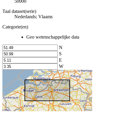
50000
Taal dataset(serie)
Nederlands; Vlaams
Categorie(en)
Geo wetenschappelijke data
N
S
E
W