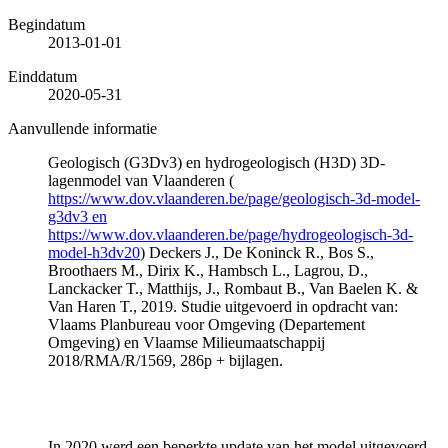
Begindatum
2013-01-01
Einddatum
2020-05-31
Aanvullende informatie
Geologisch (G3Dv3) en hydrogeologisch (H3D) 3D-
lagenmodel van Vlaanderen (
https://www.dov.vlaanderen.be/page/geologisch-3d-model-
g3dv3 en
https://www.dov.vlaanderen.be/page/hydrogeologisch-3d-
model-h3dv20
) Deckers J., De Koninck R., Bos S.,
Broothaers M., Dirix K., Hambsch L., Lagrou, D.,
Lanckacker T., Matthijs, J., Rombaut B., Van Baelen K. &
Van Haren T., 2019. Studie uitgevoerd in opdracht van:
Vlaams Planbureau voor Omgeving (Departement
Omgeving) en Vlaamse Milieumaatschappij
2018/RMA/R/1569, 286p + bijlagen.
In 2020 werd een beperkte update van het model uitgevoerd