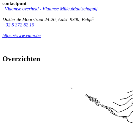
contactpunt
Vlaamse overheid - Vlaamse MilieuMaatschappij
Dokter de Moorstraat 24-26
,
Aalst
,
9300
,
België
+32 5 372 62 10
https://www.vmm.be
Overzichten