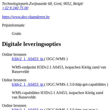
Technologiepark-Zwijnaarde 68
,
Gent
,
9052
,
België
+32 9 240 75 00
https://www.dov.vlaanderen.be
Prijsinformatie
Gratis
Digitale leveringsopties
Online bronnen
h3dv2_1_A0453_ip
(
OGC:WMS
)
WMS-endpoint H3Dv2.1 A0453, isopachen Kleiig zand van
Bassevelde
Online bronnen
h3dv2_1_A0453_ip
(
OGC:WMS-1.3.0-http-get-capabilities
)
WMS-capabilities H3Dv2.1 A0453, isopachen Kleiig zand
van Bassevelde
Online bronnen
h3dv2_1_A0453_ip
(
OGC:WMS-1.3.0-http-get-map
)