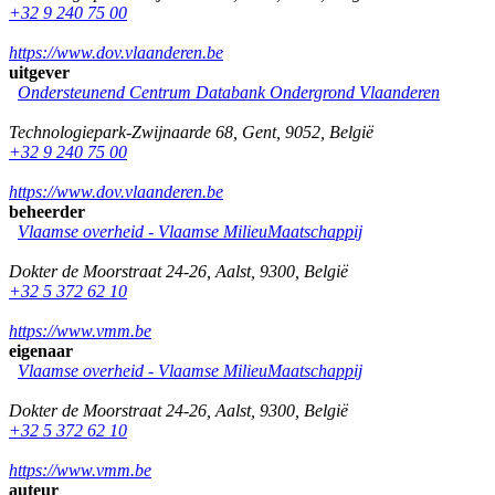
+32 9 240 75 00
https://www.dov.vlaanderen.be
uitgever
Ondersteunend Centrum Databank Ondergrond Vlaanderen
Technologiepark-Zwijnaarde 68
,
Gent
,
9052
,
België
+32 9 240 75 00
https://www.dov.vlaanderen.be
beheerder
Vlaamse overheid - Vlaamse MilieuMaatschappij
Dokter de Moorstraat 24-26
,
Aalst
,
9300
,
België
+32 5 372 62 10
https://www.vmm.be
eigenaar
Vlaamse overheid - Vlaamse MilieuMaatschappij
Dokter de Moorstraat 24-26
,
Aalst
,
9300
,
België
+32 5 372 62 10
https://www.vmm.be
auteur