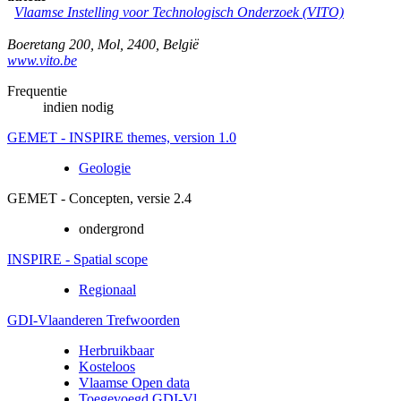
Vlaamse Instelling voor Technologisch Onderzoek (VITO)
Boeretang 200
,
Mol
,
2400
,
België
www.vito.be
Frequentie
indien nodig
GEMET - INSPIRE themes, version 1.0
Geologie
GEMET - Concepten, versie 2.4
ondergrond
INSPIRE - Spatial scope
Regionaal
GDI-Vlaanderen Trefwoorden
Herbruikbaar
Kosteloos
Vlaamse Open data
Toegevoegd GDI-Vl