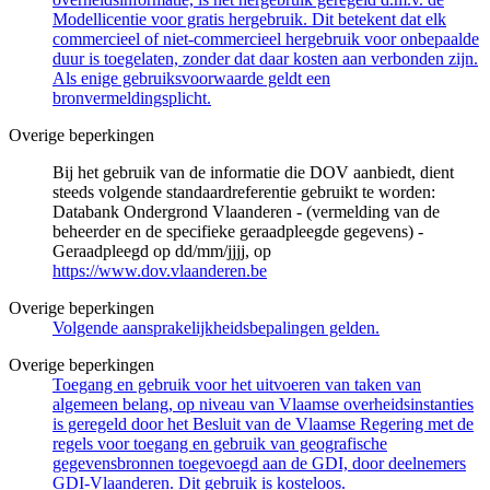
Modellicentie voor gratis hergebruik. Dit betekent dat elk
commercieel of niet-commercieel hergebruik voor onbepaalde
duur is toegelaten, zonder dat daar kosten aan verbonden zijn.
Als enige gebruiksvoorwaarde geldt een
bronvermeldingsplicht.
Overige beperkingen
Bij het gebruik van de informatie die DOV aanbiedt, dient
steeds volgende standaardreferentie gebruikt te worden:
Databank Ondergrond Vlaanderen - (vermelding van de
beheerder en de specifieke geraadpleegde gegevens) -
Geraadpleegd op dd/mm/jjjj, op
https://www.dov.vlaanderen.be
Overige beperkingen
Volgende aansprakelijkheidsbepalingen gelden.
Overige beperkingen
Toegang en gebruik voor het uitvoeren van taken van
algemeen belang, op niveau van Vlaamse overheidsinstanties
is geregeld door het Besluit van de Vlaamse Regering met de
regels voor toegang en gebruik van geografische
gegevensbronnen toegevoegd aan de GDI, door deelnemers
GDI-Vlaanderen. Dit gebruik is kosteloos.