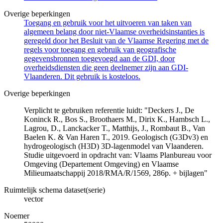
Overige beperkingen
Toegang en gebruik voor het uitvoeren van taken van
algemeen belang door niet-Vlaamse overheidsinstanties is
geregeld door het Besluit van de Vlaamse Regering met de
regels voor toegang en gebruik van geografische
gegevensbronnen toegevoegd aan de GDI, door
overheidsdiensten die geen deelnemer zijn aan GDI-
Vlaanderen. Dit gebruik is kosteloos.
Overige beperkingen
Verplicht te gebruiken referentie luidt: "Deckers J., De
Koninck R., Bos S., Broothaers M., Dirix K., Hambsch L.,
Lagrou, D., Lanckacker T., Matthijs, J., Rombaut B., Van
Baelen K. & Van Haren T., 2019. Geologisch (G3Dv3) en
hydrogeologisch (H3D) 3D-lagenmodel van Vlaanderen.
Studie uitgevoerd in opdracht van: Vlaams Planbureau voor
Omgeving (Departement Omgeving) en Vlaamse
Milieumaatschappij 2018/RMA/R/1569, 286p. + bijlagen"
Ruimtelijk schema dataset(serie)
vector
Noemer