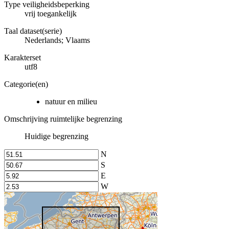
Type veiligheidsbeperking
vrij toegankelijk
Taal dataset(serie)
Nederlands; Vlaams
Karakterset
utf8
Categorie(en)
natuur en milieu
Omschrijving ruimtelijke begrenzing
Huidige begrenzing
N
S
E
W