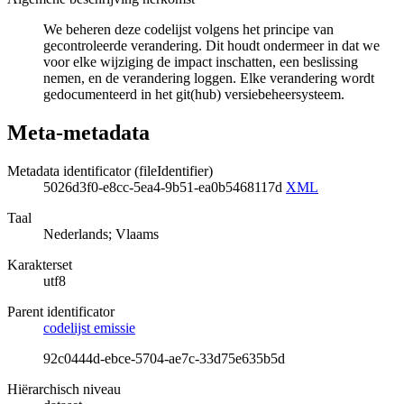
We beheren deze codelijst volgens het principe van
gecontroleerde verandering. Dit houdt ondermeer in dat we
voor elke wijziging de impact inschatten, een beslissing
nemen, en de verandering loggen. Elke verandering wordt
gedocumenteerd in het git(hub) versiebeheersysteem.
Meta-metadata
Metadata identificator (fileIdentifier)
5026d3f0-e8cc-5ea4-9b51-ea0b5468117d
XML
Taal
Nederlands; Vlaams
Karakterset
utf8
Parent identificator
codelijst emissie
92c0444d-ebce-5704-ae7c-33d75e635b5d
Hiërarchisch niveau