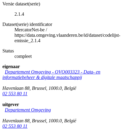
Versie dataset(serie)
2.1.4
Dataset(serie) identificator
MercatorNet-be
/
https://data.omgeving.vlaanderen.be/id/dataset/codelijst-
emissie_2.1.4
Status
compleet
eigenaar
Departement Omgeving - OVO003323 - Data- en
informatiebeheer & digitale maatschappij
Havenlaan 88
,
Brussel
,
1000.0
,
België
02 553 80 11
uitgever
Departement Omgeving
Havenlaan 88
,
Brussel
,
1000.0
,
België
02 553 80 11