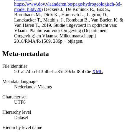
https://www.dov.vlaanderen.be/page/hydrogeologisch-3d-
model-h3dv20
) Deckers J., De Koninck R., Bos S.,
Broothaers M., Dirix K., Hambsch L., Lagrou, D.,
Lanckacker T., Matthijs, J., Rombaut B., Van Baelen K. &
Van Haren T., 2019. Studie uitgevoerd in opdracht van:
Vlaams Planbureau voor Omgeving (Departement
Omgeving) en Vlaamse Milieumaatschappij
2018/RMA/R/1569, 286p + bijlagen.
Meta-metadata
File identifier
501a574b-eb13-4be1-a85f-39cbdf8bf76e
XML
Metadata language
Nederlands; Vlaams
Character set
UTF8
Hierarchy level
Dataset
Hierarchy level name