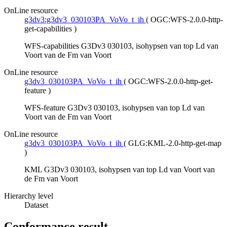
OnLine resource
g3dv3:g3dv3_030103PA_VoVo_t_ih
(
OGC:WFS-2.0.0-http-
get-capabilities
)
WFS-capabilities G3Dv3 030103, isohypsen van top Ld van
Voort van de Fm van Voort
OnLine resource
g3dv3_030103PA_VoVo_t_ih
(
OGC:WFS-2.0.0-http-get-
feature
)
WFS-feature G3Dv3 030103, isohypsen van top Ld van
Voort van de Fm van Voort
OnLine resource
g3dv3_030103PA_VoVo_t_ih
(
GLG:KML-2.0-http-get-map
)
KML G3Dv3 030103, isohypsen van top Ld van Voort van
de Fm van Voort
Hierarchy level
Dataset
Conformance result