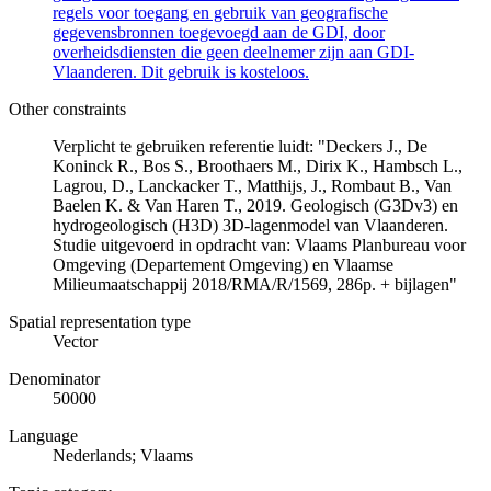
regels voor toegang en gebruik van geografische
gegevensbronnen toegevoegd aan de GDI, door
overheidsdiensten die geen deelnemer zijn aan GDI-
Vlaanderen. Dit gebruik is kosteloos.
Other constraints
Verplicht te gebruiken referentie luidt: "Deckers J., De
Koninck R., Bos S., Broothaers M., Dirix K., Hambsch L.,
Lagrou, D., Lanckacker T., Matthijs, J., Rombaut B., Van
Baelen K. & Van Haren T., 2019. Geologisch (G3Dv3) en
hydrogeologisch (H3D) 3D-lagenmodel van Vlaanderen.
Studie uitgevoerd in opdracht van: Vlaams Planbureau voor
Omgeving (Departement Omgeving) en Vlaamse
Milieumaatschappij 2018/RMA/R/1569, 286p. + bijlagen"
Spatial representation type
Vector
Denominator
50000
Language
Nederlands; Vlaams