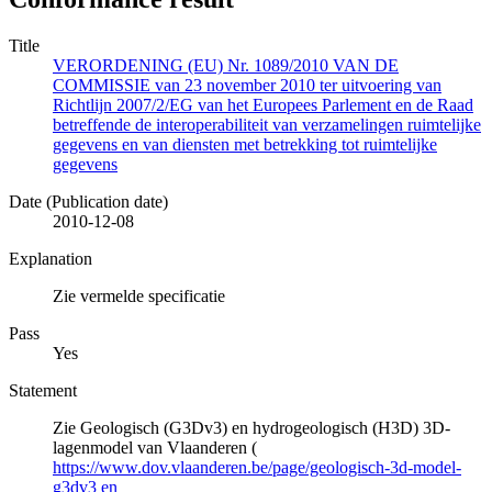
Title
VERORDENING (EU) Nr. 1089/2010 VAN DE
COMMISSIE van 23 november 2010 ter uitvoering van
Richtlijn 2007/2/EG van het Europees Parlement en de Raad
betreffende de interoperabiliteit van verzamelingen ruimtelijke
gegevens en van diensten met betrekking tot ruimtelijke
gegevens
Date (Publication date)
2010-12-08
Explanation
Zie vermelde specificatie
Pass
Yes
Statement
Zie Geologisch (G3Dv3) en hydrogeologisch (H3D) 3D-
lagenmodel van Vlaanderen (
https://www.dov.vlaanderen.be/page/geologisch-3d-model-
g3dv3 en