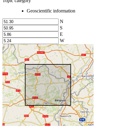
Topic category
Geoscientific information
N
S
E
W