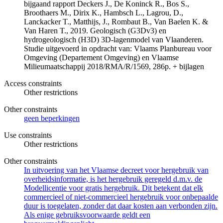
bijgaand rapport Deckers J., De Koninck R., Bos S.,
Broothaers M., Dirix K., Hambsch L., Lagrou, D.,
Lanckacker T., Matthijs, J., Rombaut B., Van Baelen K. &
Van Haren T., 2019. Geologisch (G3Dv3) en
hydrogeologisch (H3D) 3D-lagenmodel van Vlaanderen.
Studie uitgevoerd in opdracht van: Vlaams Planbureau voor
Omgeving (Departement Omgeving) en Vlaamse
Milieumaatschappij 2018/RMA/R/1569, 286p. + bijlagen
Access constraints
Other restrictions
Other constraints
geen beperkingen
Use constraints
Other restrictions
Other constraints
In uitvoering van het Vlaamse decreet voor hergebruik van
overheidsinformatie, is het hergebruik geregeld d.m.v. de
Modellicentie voor gratis hergebruik. Dit betekent dat elk
commercieel of niet-commercieel hergebruik voor onbepaalde
duur is toegelaten, zonder dat daar kosten aan verbonden zijn.
Als enige gebruiksvoorwaarde geldt een