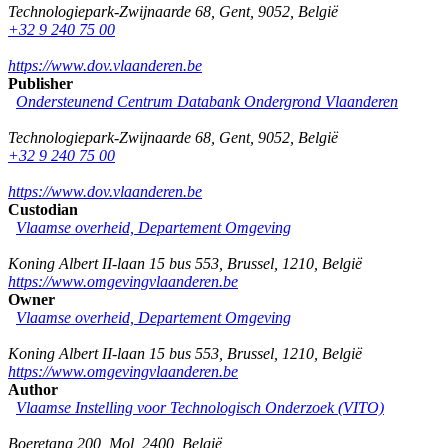
Technologiepark-Zwijnaarde 68
,
Gent
,
9052
,
België
+32 9 240 75 00
https://www.dov.vlaanderen.be
Publisher
Ondersteunend Centrum Databank Ondergrond Vlaanderen
Technologiepark-Zwijnaarde 68
,
Gent
,
9052
,
België
+32 9 240 75 00
https://www.dov.vlaanderen.be
Custodian
Vlaamse overheid, Departement Omgeving
Koning Albert II-laan 15 bus 553
,
Brussel
,
1210
,
België
https://www.omgevingvlaanderen.be
Owner
Vlaamse overheid, Departement Omgeving
Koning Albert II-laan 15 bus 553
,
Brussel
,
1210
,
België
https://www.omgevingvlaanderen.be
Author
Vlaamse Instelling voor Technologisch Onderzoek (VITO)
Boeretang 200
,
Mol
,
2400
,
België