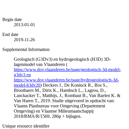
Begin date
2013-01-01
End date
2019-11-26
Supplemental Information
Geologisch (G3Dv3) en hydrogeologisch (H3D) 3D-
lagenmodel van Vlaanderen (
https://www.dov.vlaanderen.be/page/geologisch-3d-model-
g3dv3 en
https://www.dov.vlaanderen.be/page/hydrogeologisch-3d-
model-h3dv20
) Deckers J., De Koninck R., Bos S.,
Broothaers M., Dirix K., Hambsch L., Lagrou, D.,
Lanckacker T., Matthijs, J., Rombaut B., Van Baelen K. &
Van Haren T., 2019. Studie uitgevoerd in opdracht van:
Vlaams Planbureau voor Omgeving (Departement
Omgeving) en Vlaamse Milieumaatschappij
2018/RMA/R/1569, 286p + bijlagen.
Unique resource identifier