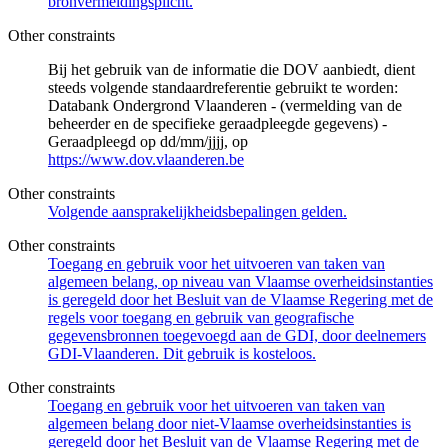
bronvermeldingsplicht.
Other constraints
Bij het gebruik van de informatie die DOV aanbiedt, dient
steeds volgende standaardreferentie gebruikt te worden:
Databank Ondergrond Vlaanderen - (vermelding van de
beheerder en de specifieke geraadpleegde gegevens) -
Geraadpleegd op dd/mm/jjjj, op
https://www.dov.vlaanderen.be
Other constraints
Volgende aansprakelijkheidsbepalingen gelden.
Other constraints
Toegang en gebruik voor het uitvoeren van taken van
algemeen belang, op niveau van Vlaamse overheidsinstanties
is geregeld door het Besluit van de Vlaamse Regering met de
regels voor toegang en gebruik van geografische
gegevensbronnen toegevoegd aan de GDI, door deelnemers
GDI-Vlaanderen. Dit gebruik is kosteloos.
Other constraints
Toegang en gebruik voor het uitvoeren van taken van
algemeen belang door niet-Vlaamse overheidsinstanties is
geregeld door het Besluit van de Vlaamse Regering met de