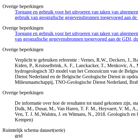
Overige beperkingen
Toegang en gebruik voor het uitvoeren van taken van algemeen 
gebruik van geografische gegevensbronnen toegevoegd aan de 
Overige beperkingen
Toegang en gebruik voor het uitvoeren van taken van algemeen 
van geografische gegevensbronnen toegevoegd aan de GDI, door
Overige beperkingen
Verplicht te gebruiken referentie : Vernes, R.W., Deckers, J.,
Kiden, P., Kruisselbrink, A. F., Lanckacker, T., Menkovic, A.,
hydrogeologisch 3D model van het Cenozoïcum van de Belgi
Dienst Nederland en de Belgische Geologische Dienst in opdr
Milieumaatschappij, TNO-Geologische Dienst Nederland, Br
Overige beperkingen
De informatie over hoe de resultaten tot stand gekomen zijn, st
Dulk, M., Dusar, M., Van Haren, T. F. M., Heyvaert, V. M., A.,
Ven, T. J. M.,Walstra, J. en Witmans, N., 2018. Geologisch
Kempen)
Ruimtelijk schema dataset(serie)
grid