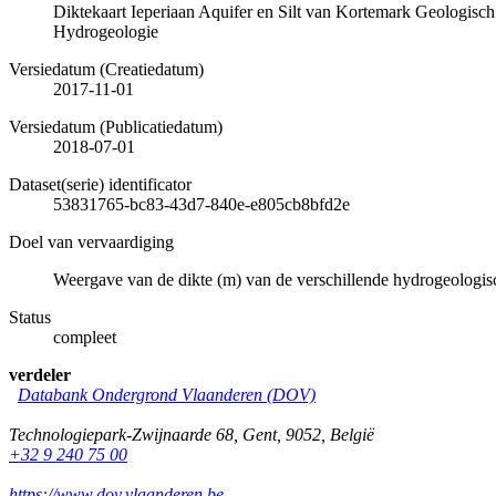
Diktekaart Ieperiaan Aquifer en Silt van Kortemark Geologis
Hydrogeologie
Versiedatum (Creatiedatum)
2017-11-01
Versiedatum (Publicatiedatum)
2018-07-01
Dataset(serie) identificator
53831765-bc83-43d7-840e-e805cb8bfd2e
Doel van vervaardiging
Weergave van de dikte (m) van de verschillende hydrogeologi
Status
compleet
verdeler
Databank Ondergrond Vlaanderen (DOV)
Technologiepark-Zwijnaarde 68
,
Gent
,
9052
,
België
+32 9 240 75 00
https://www.dov.vlaanderen.be