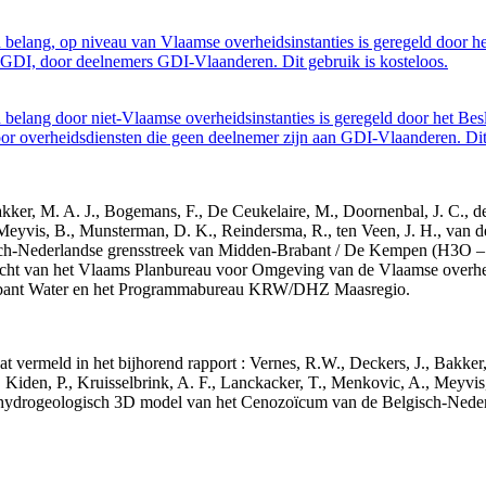
belang, op niveau van Vlaamse overheidsinstanties is geregeld door h
GDI, door deelnemers GDI-Vlaanderen. Dit gebruik is kosteloos.
belang door niet-Vlaamse overheidsinstanties is geregeld door het Bes
 overheidsdiensten die geen deelnemer zijn aan GDI-Vlaanderen. Dit 
 Bakker, M. A. J., Bogemans, F., De Ceukelaire, M., Doornenbal, J. C., 
 Meyvis, B., Munsterman, D. K., Reindersma, R., ten Veen, J. H., van d
sch-Nederlandse grensstreek van Midden-Brabant / De Kempen (H3O 
acht van het Vlaams Planbureau voor Omgeving van de Vlaamse overhe
abant Water en het Programmabureau KRW/DHZ Maasregio.
aat vermeld in het bijhorend rapport : Vernes, R.W., Deckers, J., Bakke
 Kiden, P., Kruisselbrink, A. F., Lanckacker, T., Menkovic, A., Meyvis
 en hydrogeologisch 3D model van het Cenozoïcum van de Belgisch-Ne