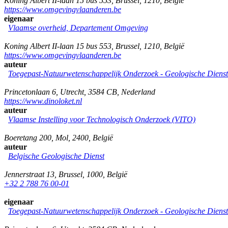
Koning Albert II-laan 15 bus 553
,
Brussel
,
1210
,
België
https://www.omgevingvlaanderen.be
eigenaar
Vlaamse overheid, Departement Omgeving
Koning Albert II-laan 15 bus 553
,
Brussel
,
1210
,
België
https://www.omgevingvlaanderen.be
auteur
Toegepast-Natuurwetenschappelijk Onderzoek - Geologische Diens
Princetonlaan 6
,
Utrecht
,
3584 CB
,
Nederland
https://www.dinoloket.nl
auteur
Vlaamse Instelling voor Technologisch Onderzoek (VITO)
Boeretang 200
,
Mol
,
2400
,
België
auteur
Belgische Geologische Dienst
Jennerstraat 13
,
Brussel
,
1000
,
België
+32 2 788 76 00-01
eigenaar
Toegepast-Natuurwetenschappelijk Onderzoek - Geologische Diens