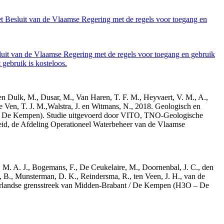
et Besluit van de Vlaamse Regering met de regels voor toegang en
luit van de Vlaamse Regering met de regels voor toegang en gebruik
gebruik is kosteloos.
den Dulk, M., Dusar, M., Van Haren, T. F. M., Heyvaert, V. M., A.,
e Ven, T. J. M.,Walstra, J. en Witmans, N., 2018. Geologisch en
– De Kempen). Studie uitgevoerd door VITO, TNO-Geologische
id, de Afdeling Operationeel Waterbeheer van de Vlaamse
r, M. A. J., Bogemans, F., De Ceukelaire, M., Doornenbal, J. C., den
, B., Munsterman, D. K., Reindersma, R., ten Veen, J. H., van de
derlandse grensstreek van Midden-Brabant / De Kempen (H3O – De