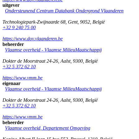
uitgever
Ondersteunend Centrum Databank Ondergrond Vlaanderen
Technologiepark-Zwijnaarde 68
,
Gent
,
9052
,
België
+32 9 240 75 00
https://www.dov.vlaanderen.be
beheerder
Vlaamse overheid - Vlaamse MilieuMaatschappij
Dokter de Moorstraat 24-26
,
Aalst
,
9300
,
België
+32 5 372 62 10
https://www.vmm.be
eigenaar
Vlaamse overheid - Vlaamse MilieuMaatschappij
Dokter de Moorstraat 24-26
,
Aalst
,
9300
,
België
+32 5 372 62 10
https://www.vmm.be
beheerder
Vlaamse overheid, Departement Omgeving