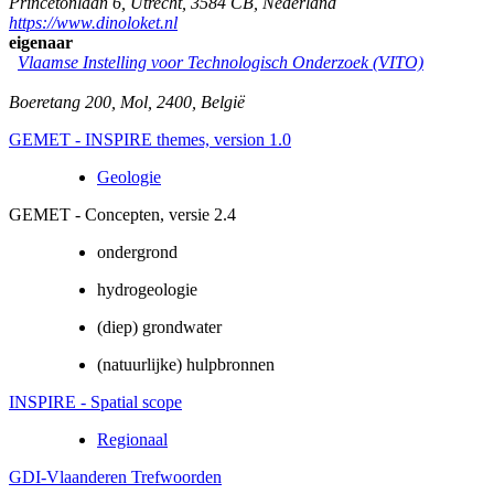
Princetonlaan 6
,
Utrecht
,
3584 CB
,
Nederland
https://www.dinoloket.nl
eigenaar
Vlaamse Instelling voor Technologisch Onderzoek (VITO)
Boeretang 200
,
Mol
,
2400
,
België
GEMET - INSPIRE themes, version 1.0
Geologie
GEMET - Concepten, versie 2.4
ondergrond
hydrogeologie
(diep) grondwater
(natuurlijke) hulpbronnen
INSPIRE - Spatial scope
Regionaal
GDI-Vlaanderen Trefwoorden