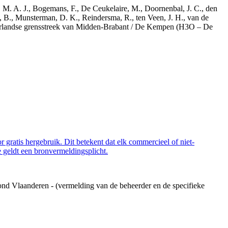
r, M. A. J., Bogemans, F., De Ceukelaire, M., Doornenbal, J. C., den
, B., Munsterman, D. K., Reindersma, R., ten Veen, J. H., van de
derlandse grensstreek van Midden-Brabant / De Kempen (H3O – De
 gratis hergebruik. Dit betekent dat elk commercieel of niet-
 geldt een bronvermeldingsplicht.
ond Vlaanderen - (vermelding van de beheerder en de specifieke