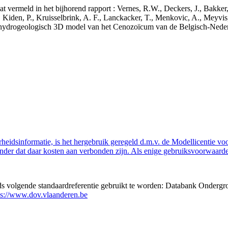
aat vermeld in het bijhorend rapport : Vernes, R.W., Deckers, J., Bakke
 Kiden, P., Kruisselbrink, A. F., Lanckacker, T., Menkovic, A., Meyvis
 en hydrogeologisch 3D model van het Cenozoïcum van de Belgisch-Ne
eidsinformatie, is het hergebruik geregeld d.m.v. de Modellicentie voor
nder dat daar kosten aan verbonden zijn. Als enige gebruiksvoorwaarde
eds volgende standaardreferentie gebruikt te worden: Databank Ondergr
ps://www.dov.vlaanderen.be