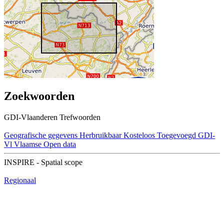
Zoekwoorden
GDI-Vlaanderen Trefwoorden
Geografische gegevens
Herbruikbaar
Kosteloos
Toegevoegd GDI-
Vl
Vlaamse Open data
INSPIRE - Spatial scope
Regionaal