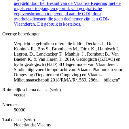
geregeld door het Besluit van de Vlaamse Regering met de
regels voor toegang en gebruik van geografische
gegevensbronnen toegevoegd aan de GDI, door
overheidsdiensten die geen deelnemer zijn aan GDI-
Vlaanderen. Dit gebruik is kosteloos.
Overige beperkingen
Verplicht te gebruiken referentie luidt: "Deckers J., De
Koninck R., Bos S., Broothaers M., Dirix K., Hambsch L.,
Lagrou, D., Lanckacker T., Matthijs, J., Rombaut B., Van
Baelen K. & Van Haren T., 2019. Geologisch (G3Dv3) en
hydrogeologisch (H3D) 3D-lagenmodel van Vlaanderen.
Studie uitgevoerd in opdracht van: Vlaams Planbureau voor
Omgeving (Departement Omgeving) en Vlaamse
Milieumaatschappij 2018/RMA/R/1569, 286p. + bijlagen"
Ruimtelijk schema dataset(serie)
vector
Noemer
50000
Taal dataset(serie)
Nederlands; Vlaams