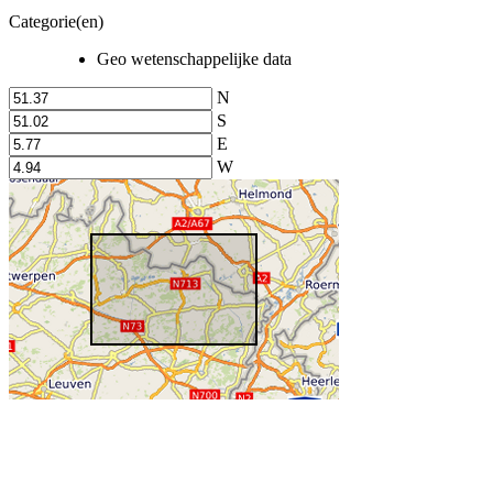
Categorie(en)
Geo wetenschappelijke data
N
S
E
W