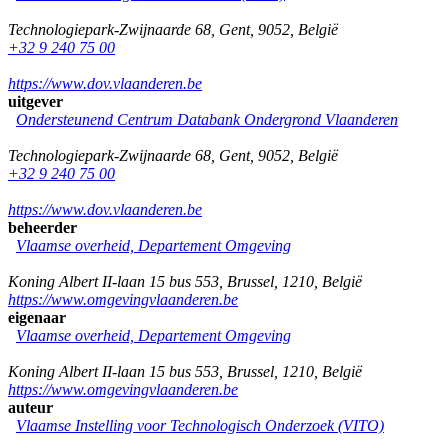
Technologiepark-Zwijnaarde 68
,
Gent
,
9052
,
België
+32 9 240 75 00
https://www.dov.vlaanderen.be
uitgever
Ondersteunend Centrum Databank Ondergrond Vlaanderen
Technologiepark-Zwijnaarde 68
,
Gent
,
9052
,
België
+32 9 240 75 00
https://www.dov.vlaanderen.be
beheerder
Vlaamse overheid, Departement Omgeving
Koning Albert II-laan 15 bus 553
,
Brussel
,
1210
,
België
https://www.omgevingvlaanderen.be
eigenaar
Vlaamse overheid, Departement Omgeving
Koning Albert II-laan 15 bus 553
,
Brussel
,
1210
,
België
https://www.omgevingvlaanderen.be
auteur
Vlaamse Instelling voor Technologisch Onderzoek (VITO)