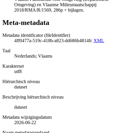
Omgeving) en Vlaamse Milieumaatschappij
2018/RMA/R/1569, 286p + bijlagen.
Meta-metadata
Metadata identificator (fileIdentifier)
4ff0477a-519c-418b-a823-dd686b4814fc
XML
Taal
Nederlands; Vlaams
Karakterset
utf8
Hiërarchisch niveau
dataset
Beschrijving hiërarchisch niveau
dataset
Metadata wijzigingsdatum
2026-06-22
Naam metadatastandaard