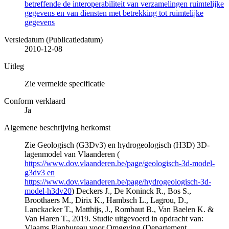
betreffende de interoperabiliteit van verzamelingen ruimtelijke
gegevens en van diensten met betrekking tot ruimtelijke
gegevens
Versiedatum (Publicatiedatum)
2010-12-08
Uitleg
Zie vermelde specificatie
Conform verklaard
Ja
Algemene beschrijving herkomst
Zie Geologisch (G3Dv3) en hydrogeologisch (H3D) 3D-
lagenmodel van Vlaanderen (
https://www.dov.vlaanderen.be/page/geologisch-3d-model-
g3dv3 en
https://www.dov.vlaanderen.be/page/hydrogeologisch-3d-
model-h3dv20
) Deckers J., De Koninck R., Bos S.,
Broothaers M., Dirix K., Hambsch L., Lagrou, D.,
Lanckacker T., Matthijs, J., Rombaut B., Van Baelen K. &
Van Haren T., 2019. Studie uitgevoerd in opdracht van:
Vlaams Planbureau voor Omgeving (Departement