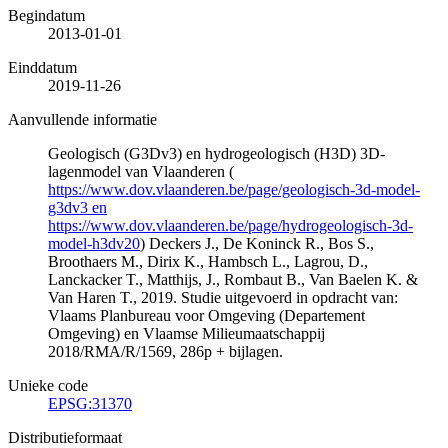
Begindatum
2013-01-01
Einddatum
2019-11-26
Aanvullende informatie
Geologisch (G3Dv3) en hydrogeologisch (H3D) 3D-
lagenmodel van Vlaanderen (
https://www.dov.vlaanderen.be/page/geologisch-3d-model-
g3dv3 en
https://www.dov.vlaanderen.be/page/hydrogeologisch-3d-
model-h3dv20
) Deckers J., De Koninck R., Bos S.,
Broothaers M., Dirix K., Hambsch L., Lagrou, D.,
Lanckacker T., Matthijs, J., Rombaut B., Van Baelen K. &
Van Haren T., 2019. Studie uitgevoerd in opdracht van:
Vlaams Planbureau voor Omgeving (Departement
Omgeving) en Vlaamse Milieumaatschappij
2018/RMA/R/1569, 286p + bijlagen.
Unieke code
EPSG:31370
Distributieformaat