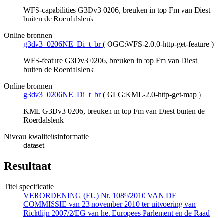
WFS-capabilities G3Dv3 0206, breuken in top Fm van Diest
buiten de Roerdalslenk
Online bronnen
g3dv3_0206NE_Di_t_br
(
OGC:WFS-2.0.0-http-get-feature
)
WFS-feature G3Dv3 0206, breuken in top Fm van Diest
buiten de Roerdalslenk
Online bronnen
g3dv3_0206NE_Di_t_br
(
GLG:KML-2.0-http-get-map
)
KML G3Dv3 0206, breuken in top Fm van Diest buiten de
Roerdalslenk
Niveau kwaliteitsinformatie
dataset
Resultaat
Titel specificatie
VERORDENING (EU) Nr. 1089/2010 VAN DE
COMMISSIE van 23 november 2010 ter uitvoering van
Richtlijn 2007/2/EG van het Europees Parlement en de Raad