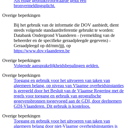
Als enige gebruiksvoorwaarde geldt een
bronvermeldingsplicht.
Overige beperkingen
Bij het gebruik van de informatie die DOV aanbiedt, dient
steeds volgende standaardreferentie gebruikt te worden:
Databank Ondergrond Vlaanderen - (vermelding van de
beheerder en de specifieke geraadpleegde gegevens) -
Geraadpleegd op dd/mm/jjjj, op
https://www.dov.vlaanderen.be
Overige beperkingen
Volgende aansprakelijkheidsbepalingen gelden.
Overige beperkingen
Toegang en gebruik voor het uitvoeren van taken van
algemeen belang, op niveau van Vlaamse overheidsinstanties
is geregeld door het Besluit van de Vlaamse Regering met de
regels voor toegang en gebruik van geografische
gegevensbronnen toegevoegd aan de GDI, door deelnemers
GDI-Vlaanderen. Dit gebruik is kosteloos.
Overige beperkingen
Toegang en gebruik voor het uitvoeren van taken van
algemeen belang door niet-Vlaamse overheidsinstanties is