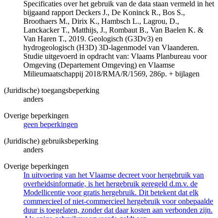
Specificaties over het gebruik van de data staan vermeld in het
bijgaand rapport Deckers J., De Koninck R., Bos S.,
Broothaers M., Dirix K., Hambsch L., Lagrou, D.,
Lanckacker T., Matthijs, J., Rombaut B., Van Baelen K. &
Van Haren T., 2019. Geologisch (G3Dv3) en
hydrogeologisch (H3D) 3D-lagenmodel van Vlaanderen.
Studie uitgevoerd in opdracht van: Vlaams Planbureau voor
Omgeving (Departement Omgeving) en Vlaamse
Milieumaatschappij 2018/RMA/R/1569, 286p. + bijlagen
(Juridische) toegangsbeperking
anders
Overige beperkingen
geen beperkingen
(Juridische) gebruiksbeperking
anders
Overige beperkingen
In uitvoering van het Vlaamse decreet voor hergebruik van
overheidsinformatie, is het hergebruik geregeld d.m.v. de
Modellicentie voor gratis hergebruik. Dit betekent dat elk
commercieel of niet-commercieel hergebruik voor onbepaalde
duur is toegelaten, zonder dat daar kosten aan verbonden zijn.