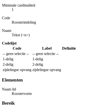
Minimale cardinaliteit
1
Code
Roosterindeling
Naam
Tekst (<n>)
Codelijst
Code
Label
Definitie
-- geen selectie --
-- geen selectie --
1-delig
1-delig
2-delig
2-delig
zijdelingse opvang
zijdelingse opvang
Elementen
Naam lid
Roostervorm
Bereik