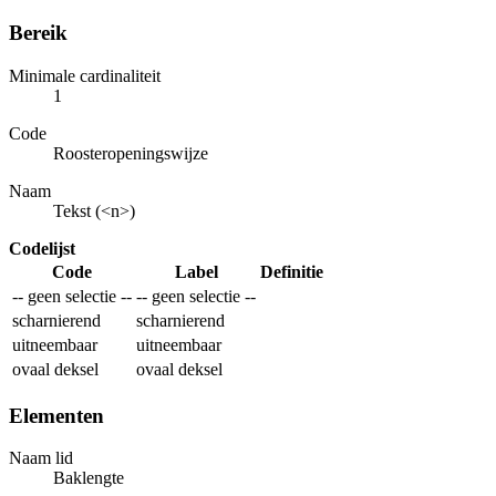
Bereik
Minimale cardinaliteit
1
Code
Roosteropeningswijze
Naam
Tekst (<n>)
Codelijst
Code
Label
Definitie
-- geen selectie --
-- geen selectie --
scharnierend
scharnierend
uitneembaar
uitneembaar
ovaal deksel
ovaal deksel
Elementen
Naam lid
Baklengte