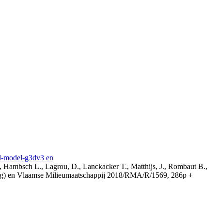
3d-model-g3dv3 en
, Hambsch L., Lagrou, D., Lanckacker T., Matthijs, J., Rombaut B.,
ing) en Vlaamse Milieumaatschappij 2018/RMA/R/1569, 286p +