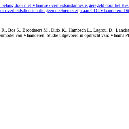
belang door niet-Vlaamse overheidsinstanties is geregeld door het Bes
 overheidsdiensten die geen deelnemer zijn aan GDI-Vlaanderen. Dit 
nck R., Bos S., Broothaers M., Dirix K., Hambsch L., Lagrou, D., Lanck
nmodel van Vlaanderen. Studie uitgevoerd in opdracht van: Vlaams