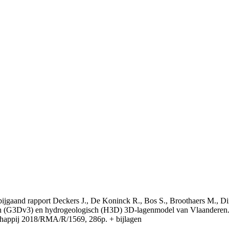
t bijgaand rapport Deckers J., De Koninck R., Bos S., Broothaers M., Di
 (G3Dv3) en hydrogeologisch (H3D) 3D-lagenmodel van Vlaanderen. S
appij 2018/RMA/R/1569, 286p. + bijlagen