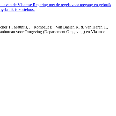
luit van de Vlaamse Regering met de regels voor toegang en gebruik
gebruik is kosteloos.
acker T., Matthijs, J., Rombaut B., Van Baelen K. & Van Haren T.,
 Planbureau voor Omgeving (Departement Omgeving) en Vlaamse