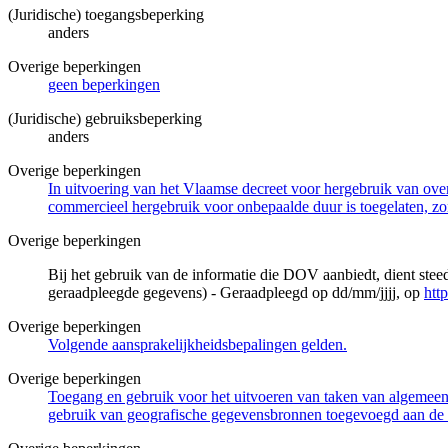
(Juridische) toegangsbeperking
anders
Overige beperkingen
geen beperkingen
(Juridische) gebruiksbeperking
anders
Overige beperkingen
In uitvoering van het Vlaamse decreet voor hergebruik van overh
commercieel hergebruik voor onbepaalde duur is toegelaten, zo
Overige beperkingen
Bij het gebruik van de informatie die DOV aanbiedt, dient ste
geraadpleegde gegevens) - Geraadpleegd op dd/mm/jjjj, op
htt
Overige beperkingen
Volgende aansprakelijkheidsbepalingen gelden.
Overige beperkingen
Toegang en gebruik voor het uitvoeren van taken van algemeen 
gebruik van geografische gegevensbronnen toegevoegd aan de 