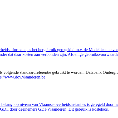
eidsinformatie, is het hergebruik geregeld d.m.v. de Modellicentie voor
nder dat daar kosten aan verbonden zijn. Als enige gebruiksvoorwaarde
eds volgende standaardreferentie gebruikt te worden: Databank Ondergr
ps://www.dov.vlaanderen.be
belang, op niveau van Vlaamse overheidsinstanties is geregeld door h
GDI, door deelnemers GDI-Vlaanderen. Dit gebruik is kosteloos.