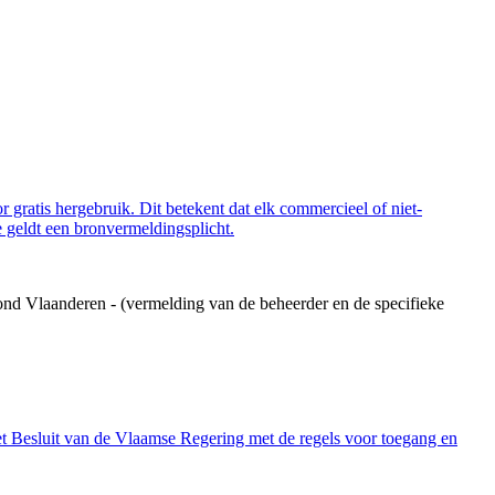
 gratis hergebruik. Dit betekent dat elk commercieel of niet-
 geldt een bronvermeldingsplicht.
ond Vlaanderen - (vermelding van de beheerder en de specifieke
et Besluit van de Vlaamse Regering met de regels voor toegang en