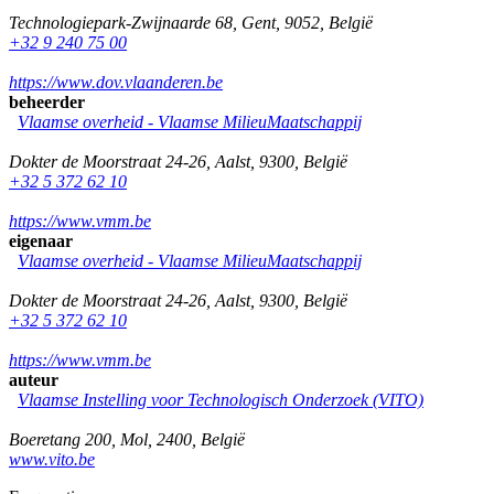
Technologiepark-Zwijnaarde 68
,
Gent
,
9052
,
België
+32 9 240 75 00
https://www.dov.vlaanderen.be
beheerder
Vlaamse overheid - Vlaamse MilieuMaatschappij
Dokter de Moorstraat 24-26
,
Aalst
,
9300
,
België
+32 5 372 62 10
https://www.vmm.be
eigenaar
Vlaamse overheid - Vlaamse MilieuMaatschappij
Dokter de Moorstraat 24-26
,
Aalst
,
9300
,
België
+32 5 372 62 10
https://www.vmm.be
auteur
Vlaamse Instelling voor Technologisch Onderzoek (VITO)
Boeretang 200
,
Mol
,
2400
,
België
www.vito.be