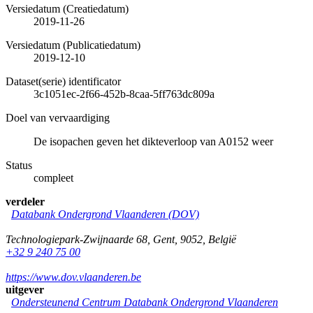
Versiedatum (Creatiedatum)
2019-11-26
Versiedatum (Publicatiedatum)
2019-12-10
Dataset(serie) identificator
3c1051ec-2f66-452b-8caa-5ff763dc809a
Doel van vervaardiging
De isopachen geven het dikteverloop van A0152 weer
Status
compleet
verdeler
Databank Ondergrond Vlaanderen (DOV)
Technologiepark-Zwijnaarde 68
,
Gent
,
9052
,
België
+32 9 240 75 00
https://www.dov.vlaanderen.be
uitgever
Ondersteunend Centrum Databank Ondergrond Vlaanderen