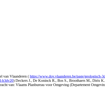
l van Vlaanderen (
https://www.dov.vlaanderen.be/page/geologisch-
el-h3dv20
) Deckers J., De Koninck R., Bos S., Broothaers M., Dirix K.
opdracht van: Vlaams Planbureau voor Omgeving (Departement Omgev