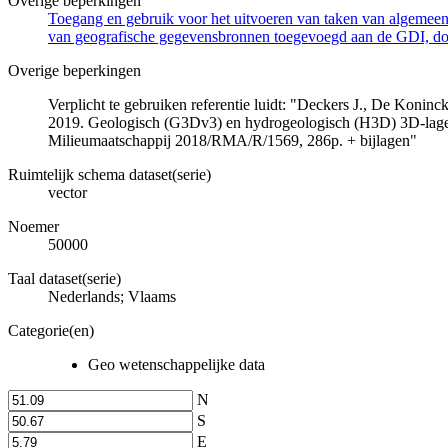
Overige beperkingen
Toegang en gebruik voor het uitvoeren van taken van algemeen 
van geografische gegevensbronnen toegevoegd aan de GDI, door
Overige beperkingen
Verplicht te gebruiken referentie luidt: "Deckers J., De Koni
2019. Geologisch (G3Dv3) en hydrogeologisch (H3D) 3D-lage
Milieumaatschappij 2018/RMA/R/1569, 286p. + bijlagen"
Ruimtelijk schema dataset(serie)
vector
Noemer
50000
Taal dataset(serie)
Nederlands; Vlaams
Categorie(en)
Geo wetenschappelijke data
N
S
E