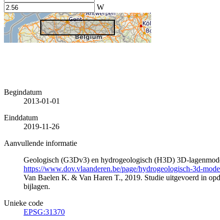
W
Begindatum
2013-01-01
Einddatum
2019-11-26
Aanvullende informatie
Geologisch (G3Dv3) en hydrogeologisch (H3D) 3D-lagenmode
https://www.dov.vlaanderen.be/page/hydrogeologisch-3d-mod
Van Baelen K. & Van Haren T., 2019. Studie uitgevoerd in 
bijlagen.
Unieke code
EPSG:31370