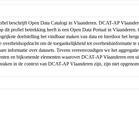
profiel beschrijft Open Data Catalogi in Vlaanderen. DCAT-AP Vlaand
op dit profiel betrekking heeft is een Open Data Portaal in Vlaanderen
ngrijkste doelstelling het vindbaar maken van data en hierdoor het herg
de overheidsopdracht om de toegankelijkheid tot overheidsinformatie te r
are informatie over datasets. Tevens vereenvoudigen we het aggregati
menten en bijkomende elementen waarover DCAT-AP Vlaanderen een uit
praken in de context van DCAT-AP Vlaanderen zijn, zijn niet opgeno
.