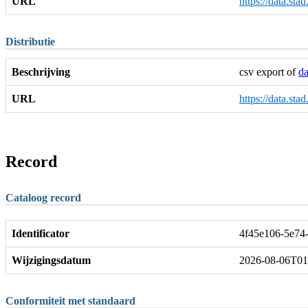
URL
https://data.sta
Distributie
Beschrijving
csv export of
da
URL
https://data.sta
Record
Cataloog record
Identificator
4f45e106-5e74-
Wijzigingsdatum
2026-08-06T01
Conformiteit met standaard