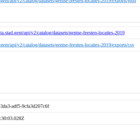
d.gent/api/v2/catalog/datasets/gentse-feesten-locaties-2019/exports/json
ta.stad.gent/api/v2/catalog/datasets/gentse-feesten-locaties-2019
d.gent/api/v2/catalog/datasets/gentse-feesten-locaties-2019/exports/csv
3da3-adf5-9cfa3d207c6f
:30:03.028Z