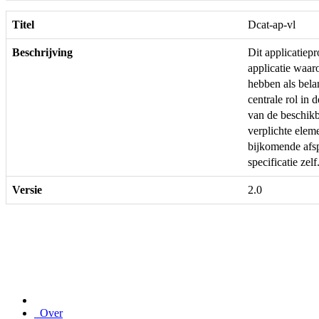
Titel
Dcat-ap-vl
Beschrijving
Dit applicatie
applicatie waar
hebben als bela
centrale rol in 
van de beschikb
verplichte ele
bijkomende afs
specificatie zelf
Versie
2.0
Over