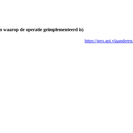
 waarop de operatie geïmplementeerd is)
https://geo.api.vlaandere