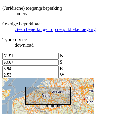
(Juridische) toegangsbeperking
anders
Overige beperkingen
Geen beperkingen op de publieke toegang
Type service
download
N
S
E
W