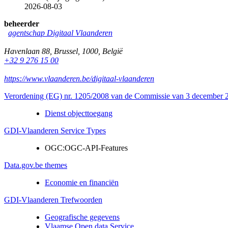
2026-08-03
beheerder
agentschap Digitaal Vlaanderen
Havenlaan 88
,
Brussel
,
1000
,
België
+32 9 276 15 00
https://www.vlaanderen.be/digitaal-vlaanderen
Verordening (EG) nr. 1205/2008 van de Commissie van 3 december 20
Dienst objecttoegang
GDI-Vlaanderen Service Types
OGC:OGC-API-Features
Data.gov.be themes
Economie en financiën
GDI-Vlaanderen Trefwoorden
Geografische gegevens
Vlaamse Open data Service