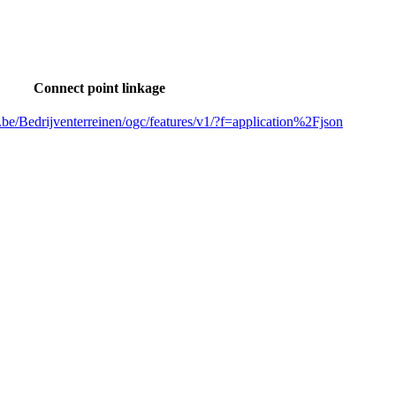
Connect point linkage
n.be/Bedrijventerreinen/ogc/features/v1/?f=application%2Fjson