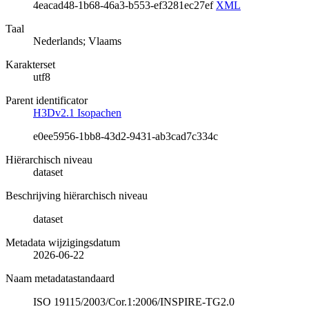
4eacad48-1b68-46a3-b553-ef3281ec27ef
XML
Taal
Nederlands; Vlaams
Karakterset
utf8
Parent identificator
H3Dv2.1 Isopachen
e0ee5956-1bb8-43d2-9431-ab3cad7c334c
Hiërarchisch niveau
dataset
Beschrijving hiërarchisch niveau
dataset
Metadata wijzigingsdatum
2026-06-22
Naam metadatastandaard
ISO 19115/2003/Cor.1:2006/INSPIRE-TG2.0