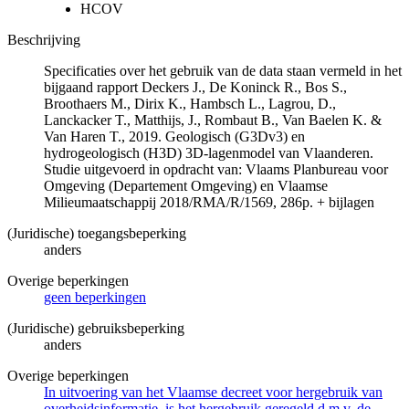
HCOV
Beschrijving
Specificaties over het gebruik van de data staan vermeld in het
bijgaand rapport Deckers J., De Koninck R., Bos S.,
Broothaers M., Dirix K., Hambsch L., Lagrou, D.,
Lanckacker T., Matthijs, J., Rombaut B., Van Baelen K. &
Van Haren T., 2019. Geologisch (G3Dv3) en
hydrogeologisch (H3D) 3D-lagenmodel van Vlaanderen.
Studie uitgevoerd in opdracht van: Vlaams Planbureau voor
Omgeving (Departement Omgeving) en Vlaamse
Milieumaatschappij 2018/RMA/R/1569, 286p. + bijlagen
(Juridische) toegangsbeperking
anders
Overige beperkingen
geen beperkingen
(Juridische) gebruiksbeperking
anders
Overige beperkingen
In uitvoering van het Vlaamse decreet voor hergebruik van
overheidsinformatie, is het hergebruik geregeld d.m.v. de