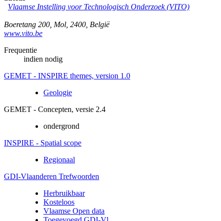
Vlaamse Instelling voor Technologisch Onderzoek (VITO)
Boeretang 200
,
Mol
,
2400
,
België
www.vito.be
Frequentie
indien nodig
GEMET - INSPIRE themes, version 1.0
Geologie
GEMET - Concepten, versie 2.4
ondergrond
INSPIRE - Spatial scope
Regionaal
GDI-Vlaanderen Trefwoorden
Herbruikbaar
Kosteloos
Vlaamse Open data
Toegevoegd GDI-Vl