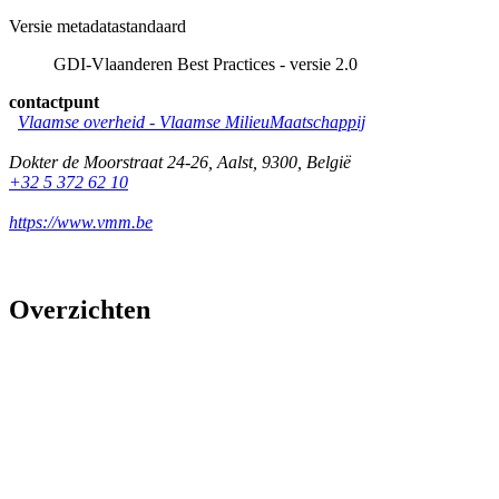
Versie metadatastandaard
GDI-Vlaanderen Best Practices - versie 2.0
contactpunt
Vlaamse overheid - Vlaamse MilieuMaatschappij
Dokter de Moorstraat 24-26
,
Aalst
,
9300
,
België
+32 5 372 62 10
https://www.vmm.be
Overzichten