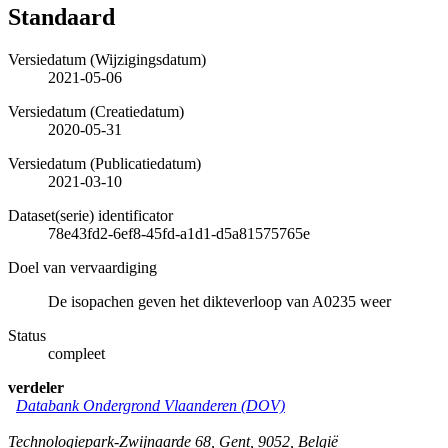
Standaard
Versiedatum (Wijzigingsdatum)
2021-05-06
Versiedatum (Creatiedatum)
2020-05-31
Versiedatum (Publicatiedatum)
2021-03-10
Dataset(serie) identificator
78e43fd2-6ef8-45fd-a1d1-d5a81575765e
Doel van vervaardiging
De isopachen geven het dikteverloop van A0235 weer
Status
compleet
verdeler
Databank Ondergrond Vlaanderen (DOV)
Technologiepark-Zwijnaarde 68
,
Gent
,
9052
,
België