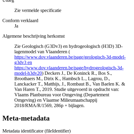
Uitleg
Zie vermelde specificatie
Conform verklaard
Ja
Algemene beschrijving herkomst
Zie Geologisch (G3Dv3) en hydrogeologisch (H3D) 3D-
lagenmodel van Vlaanderen (
https://www.dov.vlaanderen.be/page/geologisch-3d-model-
g3dv3 en
https://www.dov.vlaanderen.be/page/hydrogeologisch-3d-
model-h3dv20
) Deckers J., De Koninck R., Bos S.,
Broothaers M., Dirix K., Hambsch L., Lagrou, D.,
Lanckacker T., Matthijs, J., Rombaut B., Van Baelen K. &
Van Haren T., 2019. Studie uitgevoerd in opdracht van:
Vlaams Planbureau voor Omgeving (Departement
Omgeving) en Vlaamse Milieumaatschappij
2018/RMA/R/1569, 286p + bijlagen.
Meta-metadata
Metadata identificator (fileIdentifier)