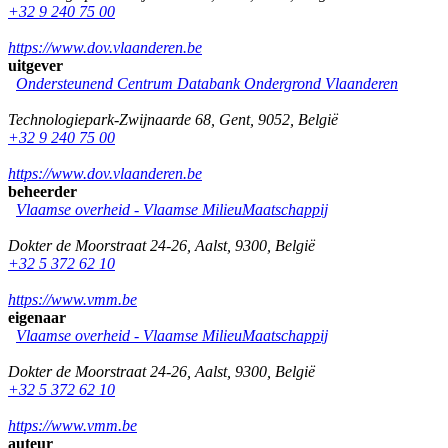
+32 9 240 75 00
https://www.dov.vlaanderen.be
uitgever
Ondersteunend Centrum Databank Ondergrond Vlaanderen
Technologiepark-Zwijnaarde 68
,
Gent
,
9052
,
België
+32 9 240 75 00
https://www.dov.vlaanderen.be
beheerder
Vlaamse overheid - Vlaamse MilieuMaatschappij
Dokter de Moorstraat 24-26
,
Aalst
,
9300
,
België
+32 5 372 62 10
https://www.vmm.be
eigenaar
Vlaamse overheid - Vlaamse MilieuMaatschappij
Dokter de Moorstraat 24-26
,
Aalst
,
9300
,
België
+32 5 372 62 10
https://www.vmm.be
auteur