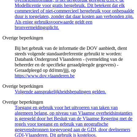
Modellicentie voor gratis hergebruik. Dit betekent dat elk
commercieel of niet-commercieel hergebruik voor onbepaalde
duur is toegelaten, zonder dat daar kosten aan verbonden zijn.
Als enige gebruiksvoorwaarde geldt een
bronvermeldingsplicht.
Overige beperkingen
Bij het gebruik van de informatie die DOV aanbiedt, dient
steeds volgende standaardreferentie gebruikt te worden:
Databank Ondergrond Vlaanderen - (vermelding van de
beheerder en de specifieke geraadpleegde gegevens) -
Geraadpleegd op dd/mm/jjjj, op
https://www.dov.vlaanderen.be
Overige beperkingen
Volgende aansprakelijkheidsbepalingen gelden.
Overige beperkingen
Toegang en gebruik voor het uitvoeren van taken van
algemeen belang, op niveau van Vlaamse overheidsinstanties
is geregeld door het Besluit van de Vlaamse Regering met de
regels voor toegang en gebruik van geografische
gegevensbronnen toegevoegd aan de GDI, door deelnemers
GDI-Vlaanderen. Dit gebruik is kosteloos.