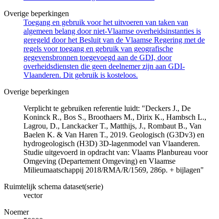
Overige beperkingen
Toegang en gebruik voor het uitvoeren van taken van
algemeen belang door niet-Vlaamse overheidsinstanties is
geregeld door het Besluit van de Vlaamse Regering met de
regels voor toegang en gebruik van geografische
gegevensbronnen toegevoegd aan de GDI, door
overheidsdiensten die geen deelnemer zijn aan GDI-
Vlaanderen. Dit gebruik is kosteloos.
Overige beperkingen
Verplicht te gebruiken referentie luidt: "Deckers J., De
Koninck R., Bos S., Broothaers M., Dirix K., Hambsch L.,
Lagrou, D., Lanckacker T., Matthijs, J., Rombaut B., Van
Baelen K. & Van Haren T., 2019. Geologisch (G3Dv3) en
hydrogeologisch (H3D) 3D-lagenmodel van Vlaanderen.
Studie uitgevoerd in opdracht van: Vlaams Planbureau voor
Omgeving (Departement Omgeving) en Vlaamse
Milieumaatschappij 2018/RMA/R/1569, 286p. + bijlagen"
Ruimtelijk schema dataset(serie)
vector
Noemer