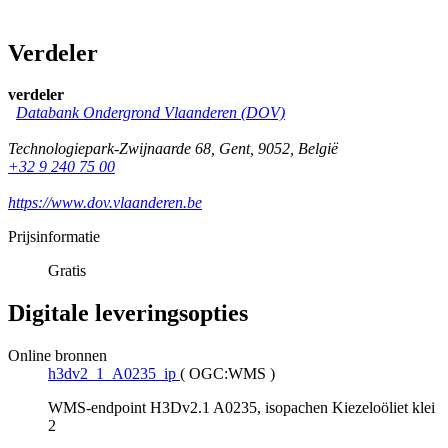
Verdeler
verdeler
Databank Ondergrond Vlaanderen (DOV)
Technologiepark-Zwijnaarde 68
,
Gent
,
9052
,
België
+32 9 240 75 00
https://www.dov.vlaanderen.be
Prijsinformatie
Gratis
Digitale leveringsopties
Online bronnen
h3dv2_1_A0235_ip
(
OGC:WMS
)
WMS-endpoint H3Dv2.1 A0235, isopachen Kiezeloöliet klei
2