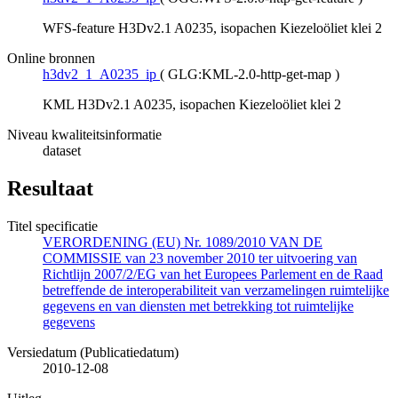
WFS-feature H3Dv2.1 A0235, isopachen Kiezeloöliet klei 2
Online bronnen
h3dv2_1_A0235_ip
(
GLG:KML-2.0-http-get-map
)
KML H3Dv2.1 A0235, isopachen Kiezeloöliet klei 2
Niveau kwaliteitsinformatie
dataset
Resultaat
Titel specificatie
VERORDENING (EU) Nr. 1089/2010 VAN DE
COMMISSIE van 23 november 2010 ter uitvoering van
Richtlijn 2007/2/EG van het Europees Parlement en de Raad
betreffende de interoperabiliteit van verzamelingen ruimtelijke
gegevens en van diensten met betrekking tot ruimtelijke
gegevens
Versiedatum (Publicatiedatum)
2010-12-08