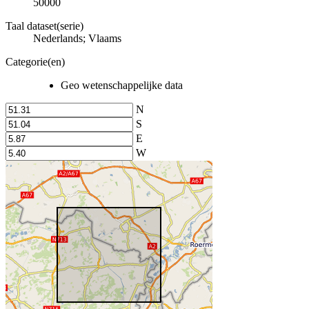
50000
Taal dataset(serie)
Nederlands; Vlaams
Categorie(en)
Geo wetenschappelijke data
N
S
E
W