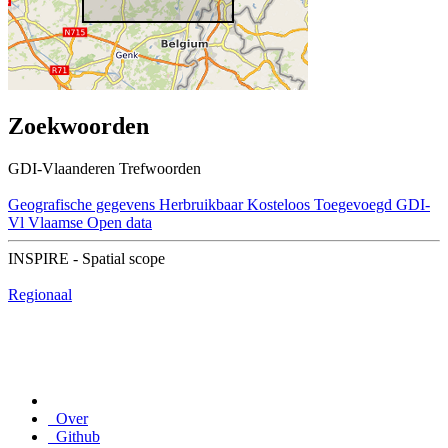
Zoekwoorden
GDI-Vlaanderen Trefwoorden
Geografische gegevens
Herbruikbaar
Kosteloos
Toegevoegd GDI-
Vl
Vlaamse Open data
INSPIRE - Spatial scope
Regionaal
Over
Github