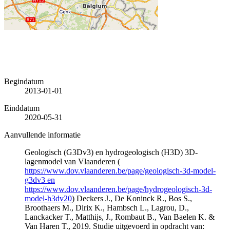
Begindatum
2013-01-01
Einddatum
2020-05-31
Aanvullende informatie
Geologisch (G3Dv3) en hydrogeologisch (H3D) 3D-
lagenmodel van Vlaanderen (
https://www.dov.vlaanderen.be/page/geologisch-3d-model-
g3dv3 en
https://www.dov.vlaanderen.be/page/hydrogeologisch-3d-
model-h3dv20
) Deckers J., De Koninck R., Bos S.,
Broothaers M., Dirix K., Hambsch L., Lagrou, D.,
Lanckacker T., Matthijs, J., Rombaut B., Van Baelen K. &
Van Haren T., 2019. Studie uitgevoerd in opdracht van: