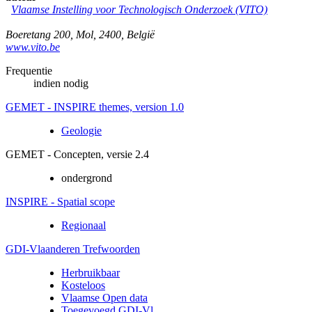
Vlaamse Instelling voor Technologisch Onderzoek (VITO)
Boeretang 200
,
Mol
,
2400
,
België
www.vito.be
Frequentie
indien nodig
GEMET - INSPIRE themes, version 1.0
Geologie
GEMET - Concepten, versie 2.4
ondergrond
INSPIRE - Spatial scope
Regionaal
GDI-Vlaanderen Trefwoorden
Herbruikbaar
Kosteloos
Vlaamse Open data
Toegevoegd GDI-Vl