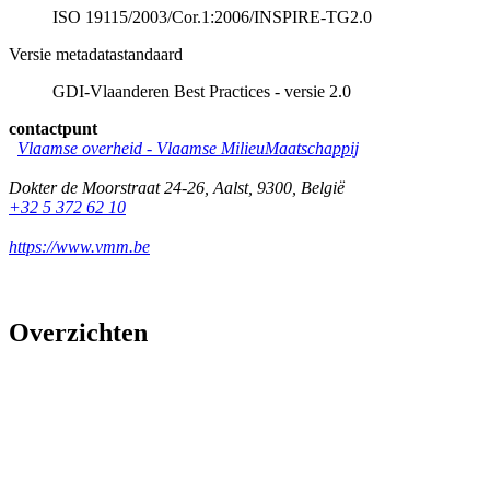
ISO 19115/2003/Cor.1:2006/INSPIRE-TG2.0
Versie metadatastandaard
GDI-Vlaanderen Best Practices - versie 2.0
contactpunt
Vlaamse overheid - Vlaamse MilieuMaatschappij
Dokter de Moorstraat 24-26
,
Aalst
,
9300
,
België
+32 5 372 62 10
https://www.vmm.be
Overzichten