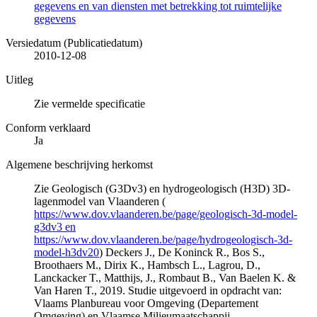
gegevens en van diensten met betrekking tot ruimtelijke
gegevens
Versiedatum (Publicatiedatum)
2010-12-08
Uitleg
Zie vermelde specificatie
Conform verklaard
Ja
Algemene beschrijving herkomst
Zie Geologisch (G3Dv3) en hydrogeologisch (H3D) 3D-
lagenmodel van Vlaanderen (
https://www.dov.vlaanderen.be/page/geologisch-3d-model-
g3dv3 en
https://www.dov.vlaanderen.be/page/hydrogeologisch-3d-
model-h3dv20
) Deckers J., De Koninck R., Bos S.,
Broothaers M., Dirix K., Hambsch L., Lagrou, D.,
Lanckacker T., Matthijs, J., Rombaut B., Van Baelen K. &
Van Haren T., 2019. Studie uitgevoerd in opdracht van:
Vlaams Planbureau voor Omgeving (Departement
Omgeving) en Vlaamse Milieumaatschappij