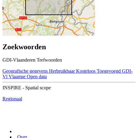
Zoekwoorden
GDI-Vlaanderen Trefwoorden
Geografische gegevens
Herbruikbaar
Kosteloos
Toegevoegd GDI-
Vl
Vlaamse Open data
INSPIRE - Spatial scope
Regionaal
Over