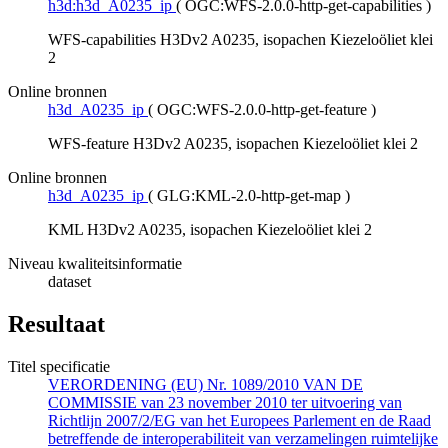
h3d:h3d_A0235_ip
(
OGC:WFS-2.0.0-http-get-capabilities
)
WFS-capabilities H3Dv2 A0235, isopachen Kiezeloöliet klei
2
Online bronnen
h3d_A0235_ip
(
OGC:WFS-2.0.0-http-get-feature
)
WFS-feature H3Dv2 A0235, isopachen Kiezeloöliet klei 2
Online bronnen
h3d_A0235_ip
(
GLG:KML-2.0-http-get-map
)
KML H3Dv2 A0235, isopachen Kiezeloöliet klei 2
Niveau kwaliteitsinformatie
dataset
Resultaat
Titel specificatie
VERORDENING (EU) Nr. 1089/2010 VAN DE
COMMISSIE van 23 november 2010 ter uitvoering van
Richtlijn 2007/2/EG van het Europees Parlement en de Raad
betreffende de interoperabiliteit van verzamelingen ruimtelijke