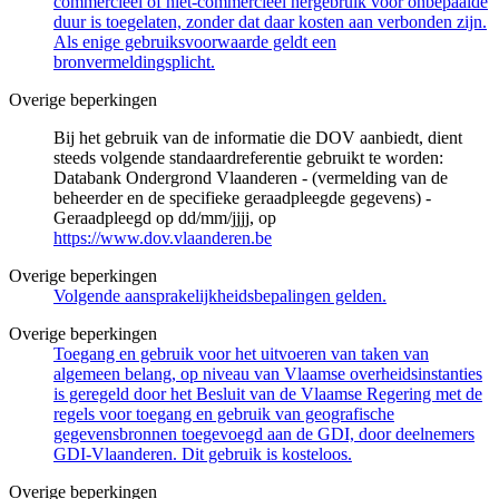
commercieel of niet-commercieel hergebruik voor onbepaalde
duur is toegelaten, zonder dat daar kosten aan verbonden zijn.
Als enige gebruiksvoorwaarde geldt een
bronvermeldingsplicht.
Overige beperkingen
Bij het gebruik van de informatie die DOV aanbiedt, dient
steeds volgende standaardreferentie gebruikt te worden:
Databank Ondergrond Vlaanderen - (vermelding van de
beheerder en de specifieke geraadpleegde gegevens) -
Geraadpleegd op dd/mm/jjjj, op
https://www.dov.vlaanderen.be
Overige beperkingen
Volgende aansprakelijkheidsbepalingen gelden.
Overige beperkingen
Toegang en gebruik voor het uitvoeren van taken van
algemeen belang, op niveau van Vlaamse overheidsinstanties
is geregeld door het Besluit van de Vlaamse Regering met de
regels voor toegang en gebruik van geografische
gegevensbronnen toegevoegd aan de GDI, door deelnemers
GDI-Vlaanderen. Dit gebruik is kosteloos.
Overige beperkingen