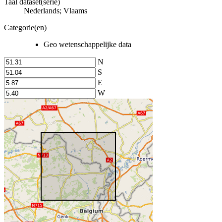
Taal dataset(serie)
Nederlands; Vlaams
Categorie(en)
Geo wetenschappelijke data
N
S
E
W