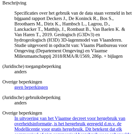
Beschrijving
Specificaties over het gebruik van de data staan vermeld in het
bijgaand rapport Deckers J., De Koninck R., Bos S.,
Broothaers M., Dirix K., Hambsch L., Lagrou, D.,
Lanckacker T., Matthijs, J., Rombaut B., Van Baelen K. &
Van Haren T., 2019. Geologisch (G3Dv3) en
hydrogeologisch (H3D) 3D-lagenmodel van Vlaanderen.
Studie uitgevoerd in opdracht van: Vlaams Planbureau voor
Omgeving (Departement Omgeving) en Vlaamse
Milieumaatschappij 2018/RMA/R/1569, 286p. + bijlagen
(Juridische) toegangsbeperking
anders
Overige beperkingen
geen beperkingen
(Juridische) gebruiksbeperking
anders
Overige beperkingen
In uitvoering van het Vlaamse decreet voor hergebruik van
overheidsinformatie, is het hergebruik geregeld d.m.v. de
Modellicentie voor gratis hergebruik. Dit betekent dat elk