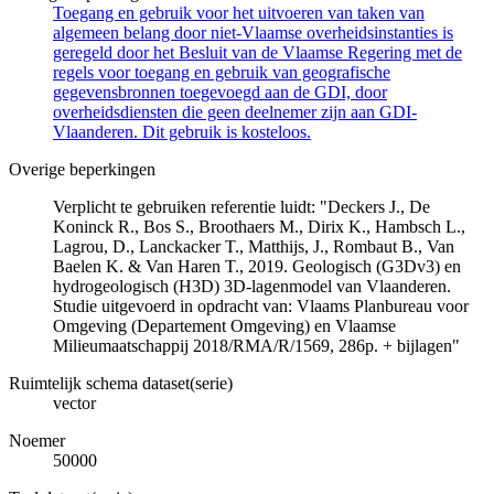
Toegang en gebruik voor het uitvoeren van taken van
algemeen belang door niet-Vlaamse overheidsinstanties is
geregeld door het Besluit van de Vlaamse Regering met de
regels voor toegang en gebruik van geografische
gegevensbronnen toegevoegd aan de GDI, door
overheidsdiensten die geen deelnemer zijn aan GDI-
Vlaanderen. Dit gebruik is kosteloos.
Overige beperkingen
Verplicht te gebruiken referentie luidt: "Deckers J., De
Koninck R., Bos S., Broothaers M., Dirix K., Hambsch L.,
Lagrou, D., Lanckacker T., Matthijs, J., Rombaut B., Van
Baelen K. & Van Haren T., 2019. Geologisch (G3Dv3) en
hydrogeologisch (H3D) 3D-lagenmodel van Vlaanderen.
Studie uitgevoerd in opdracht van: Vlaams Planbureau voor
Omgeving (Departement Omgeving) en Vlaamse
Milieumaatschappij 2018/RMA/R/1569, 286p. + bijlagen"
Ruimtelijk schema dataset(serie)
vector
Noemer
50000