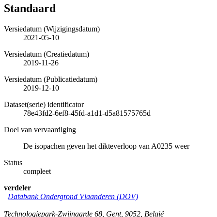
Standaard
Versiedatum (Wijzigingsdatum)
2021-05-10
Versiedatum (Creatiedatum)
2019-11-26
Versiedatum (Publicatiedatum)
2019-12-10
Dataset(serie) identificator
78e43fd2-6ef8-45fd-a1d1-d5a81575765d
Doel van vervaardiging
De isopachen geven het dikteverloop van A0235 weer
Status
compleet
verdeler
Databank Ondergrond Vlaanderen (DOV)
Technologiepark-Zwijnaarde 68
,
Gent
,
9052
,
België