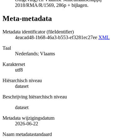
2018/RMA/R/1569, 286p + bijlagen.
Meta-metadata
Metadata identificator (fileIdentifier)
4eacad48-1b68-46a3-b553-ef3281ec27ee
XML
Taal
Nederlands; Vlaams
Karakterset
utf8
Hiërarchisch niveau
dataset
Beschrijving hiërarchisch niveau
dataset
Metadata wijzigingsdatum
2026-06-22
Naam metadatastandaard