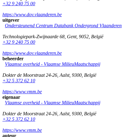
+32 9 240 75 00
https://www.dov.vlaanderen.be
uitgever
Ondersteunend Centrum Databank Ondergrond Vlaanderen
Technologiepark-Zwijnaarde 68
,
Gent
,
9052
,
België
+32 9 240 75 00
https://www.dov.vlaanderen.be
beheerder
Vlaamse overheid - Vlaamse MilieuMaatschappij
Dokter de Moorstraat 24-26
,
Aalst
,
9300
,
België
+32 5 372 62 10
https://www.vmm.be
eigenaar
Vlaamse overheid - Vlaamse MilieuMaatschappij
Dokter de Moorstraat 24-26
,
Aalst
,
9300
,
België
+32 5 372 62 10
https://www.vmm.be
auteur