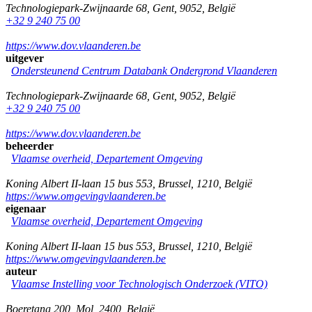
Technologiepark-Zwijnaarde 68
,
Gent
,
9052
,
België
+32 9 240 75 00
https://www.dov.vlaanderen.be
uitgever
Ondersteunend Centrum Databank Ondergrond Vlaanderen
Technologiepark-Zwijnaarde 68
,
Gent
,
9052
,
België
+32 9 240 75 00
https://www.dov.vlaanderen.be
beheerder
Vlaamse overheid, Departement Omgeving
Koning Albert II-laan 15 bus 553
,
Brussel
,
1210
,
België
https://www.omgevingvlaanderen.be
eigenaar
Vlaamse overheid, Departement Omgeving
Koning Albert II-laan 15 bus 553
,
Brussel
,
1210
,
België
https://www.omgevingvlaanderen.be
auteur
Vlaamse Instelling voor Technologisch Onderzoek (VITO)
Boeretang 200
,
Mol
,
2400
,
België