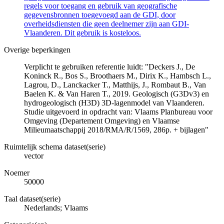
regels voor toegang en gebruik van geografische
gegevensbronnen toegevoegd aan de GDI, door
overheidsdiensten die geen deelnemer zijn aan GDI-
Vlaanderen. Dit gebruik is kosteloos.
Overige beperkingen
Verplicht te gebruiken referentie luidt: "Deckers J., De
Koninck R., Bos S., Broothaers M., Dirix K., Hambsch L.,
Lagrou, D., Lanckacker T., Matthijs, J., Rombaut B., Van
Baelen K. & Van Haren T., 2019. Geologisch (G3Dv3) en
hydrogeologisch (H3D) 3D-lagenmodel van Vlaanderen.
Studie uitgevoerd in opdracht van: Vlaams Planbureau voor
Omgeving (Departement Omgeving) en Vlaamse
Milieumaatschappij 2018/RMA/R/1569, 286p. + bijlagen"
Ruimtelijk schema dataset(serie)
vector
Noemer
50000
Taal dataset(serie)
Nederlands; Vlaams