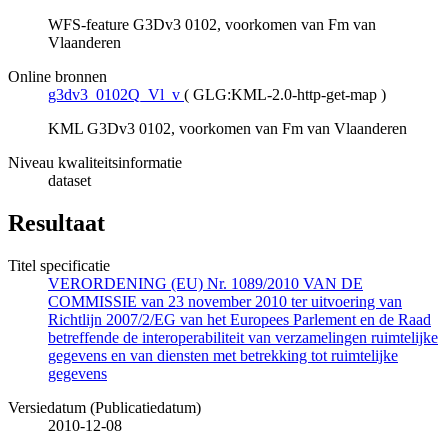
WFS-feature G3Dv3 0102, voorkomen van Fm van
Vlaanderen
Online bronnen
g3dv3_0102Q_Vl_v
(
GLG:KML-2.0-http-get-map
)
KML G3Dv3 0102, voorkomen van Fm van Vlaanderen
Niveau kwaliteitsinformatie
dataset
Resultaat
Titel specificatie
VERORDENING (EU) Nr. 1089/2010 VAN DE
COMMISSIE van 23 november 2010 ter uitvoering van
Richtlijn 2007/2/EG van het Europees Parlement en de Raad
betreffende de interoperabiliteit van verzamelingen ruimtelijke
gegevens en van diensten met betrekking tot ruimtelijke
gegevens
Versiedatum (Publicatiedatum)
2010-12-08