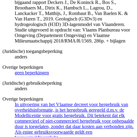
bijgaand rapport Deckers J., De Koninck R., Bos S.,
Broothaers M., Dirix K., Hambsch L., Lagrou, D.,
Lanckacker T., Matthijs, J., Rombaut B., Van Baelen K. &
Van Haren T., 2019. Geologisch (G3Dv3) en
hydrogeologisch (H3D) 3D-lagenmodel van Vlaanderen.
Studie uitgevoerd in opdracht van: Vlaams Planbureau voor
Omgeving (Departement Omgeving) en Vlaamse
Milieumaatschappij 2018/RMA/R/1569, 286p. + bijlagen
(Juridische) toegangsbeperking
anders
Overige beperkingen
geen beperkingen
(Juridische) gebruiksbeperking
anders
Overige beperkingen
In uitvoering van het Vlaamse decreet voor hergebruik van
overheidsinformatie, is het hergebruik geregeld d.m.v. de
Modellicentie voor gratis hergebruik. Dit betekent dat elk
commercieel of niet-commercieel hergebruik voor onbepaalde
duur is toegelaten, zonder dat daar kosten aan verbonden zijn.
Als enige gebruiksvoorwaarde geldt een