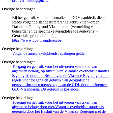
bronvermeldingsplicht.
Overige beperkingen
Bij het gebruik van de informatie die DOV aanbiedt, dient
steeds volgende standaardreferentie gebruikt te worden:
Databank Ondergrond Vlaanderen - (vermelding van de
beheerder en de specifieke geraadpleegde gegevens) -
Geraadpleegd op dd/mm/jjjj, op
https://www.dov.vlaanderen.be
Overige beperkingen
Volgende aansprakelijkheidsbepalingen gelden.
Overige beperkingen
Toegang en gebruik voor het uitvoeren van taken van
algemeen belang, op niveau van Vlaamse overheidsinstanties
is geregeld door het Besluit van de Vlaamse Regering met de
regels voor toegang en gebruik van geografische
gegevensbronnen toegevoegd aan de GDI, door deelnemers
GDI-Vlaanderen. Dit gebruik is kosteloos.
Overige beperkingen
Toegang en gebruik voor het uitvoeren van taken van
algemeen belang door niet-Vlaamse overheidsinstanties is
geregeld door het Besluit van de Vlaamse Regering met de