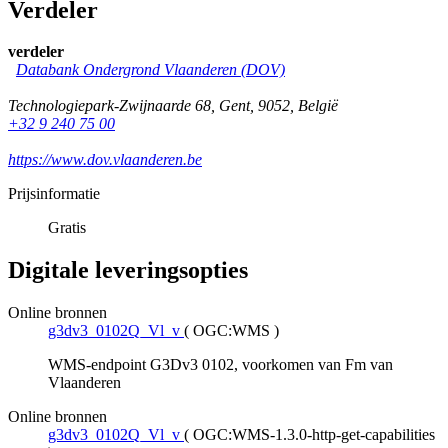
Verdeler
verdeler
Databank Ondergrond Vlaanderen (DOV)
Technologiepark-Zwijnaarde 68
,
Gent
,
9052
,
België
+32 9 240 75 00
https://www.dov.vlaanderen.be
Prijsinformatie
Gratis
Digitale leveringsopties
Online bronnen
g3dv3_0102Q_Vl_v
(
OGC:WMS
)
WMS-endpoint G3Dv3 0102, voorkomen van Fm van
Vlaanderen
Online bronnen
g3dv3_0102Q_Vl_v
(
OGC:WMS-1.3.0-http-get-capabilities