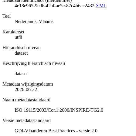
Metadata identificator (fileIdentifier)
4e18e965-9ed6-42af-ae5e-87c4b6ac2432
XML
Taal
Nederlands; Vlaams
Karakterset
utf8
Hiërarchisch niveau
dataset
Beschrijving hiërarchisch niveau
dataset
Metadata wijzigingsdatum
2026-06-22
Naam metadatastandaard
ISO 19115/2003/Cor.1:2006/INSPIRE-TG2.0
Versie metadatastandaard
GDI-Vlaanderen Best Practices - versie 2.0