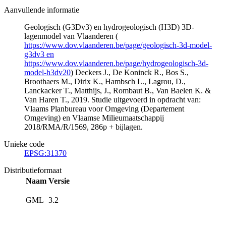
Aanvullende informatie
Geologisch (G3Dv3) en hydrogeologisch (H3D) 3D-
lagenmodel van Vlaanderen (
https://www.dov.vlaanderen.be/page/geologisch-3d-model-
g3dv3 en
https://www.dov.vlaanderen.be/page/hydrogeologisch-3d-
model-h3dv20
) Deckers J., De Koninck R., Bos S.,
Broothaers M., Dirix K., Hambsch L., Lagrou, D.,
Lanckacker T., Matthijs, J., Rombaut B., Van Baelen K. &
Van Haren T., 2019. Studie uitgevoerd in opdracht van:
Vlaams Planbureau voor Omgeving (Departement
Omgeving) en Vlaamse Milieumaatschappij
2018/RMA/R/1569, 286p + bijlagen.
Unieke code
EPSG:31370
Distributieformaat
Naam
Versie
GML
3.2