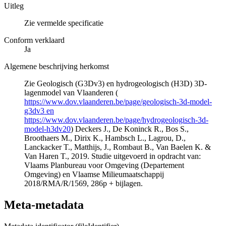
Uitleg
Zie vermelde specificatie
Conform verklaard
Ja
Algemene beschrijving herkomst
Zie Geologisch (G3Dv3) en hydrogeologisch (H3D) 3D-
lagenmodel van Vlaanderen (
https://www.dov.vlaanderen.be/page/geologisch-3d-model-
g3dv3 en
https://www.dov.vlaanderen.be/page/hydrogeologisch-3d-
model-h3dv20
) Deckers J., De Koninck R., Bos S.,
Broothaers M., Dirix K., Hambsch L., Lagrou, D.,
Lanckacker T., Matthijs, J., Rombaut B., Van Baelen K. &
Van Haren T., 2019. Studie uitgevoerd in opdracht van:
Vlaams Planbureau voor Omgeving (Departement
Omgeving) en Vlaamse Milieumaatschappij
2018/RMA/R/1569, 286p + bijlagen.
Meta-metadata