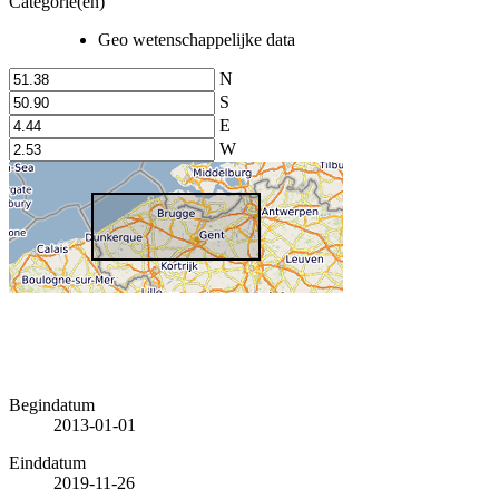
Categorie(en)
Geo wetenschappelijke data
N
S
E
W
Begindatum
2013-01-01
Einddatum
2019-11-26