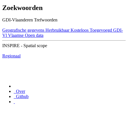
Zoekwoorden
GDI-Vlaanderen Trefwoorden
Geografische gegevens
Herbruikbaar
Kosteloos
Toegevoegd GDI-
Vl
Vlaamse Open data
INSPIRE - Spatial scope
Regionaal
Over
Github