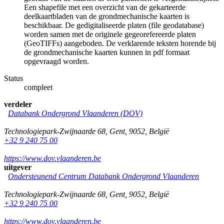
Een shapefile met een overzicht van de gekarteerde
deelkaartbladen van de grondmechanische kaarten is
beschikbaar. De gedigitaliseerde platen (file geodatabase)
worden samen met de originele gegeorefereerde platen
(GeoTIFFs) aangeboden. De verklarende teksten horende bij
de grondmechanische kaarten kunnen in pdf formaat
opgevraagd worden.
Status
compleet
verdeler
Databank Ondergrond Vlaanderen (DOV)
Technologiepark-Zwijnaarde 68
,
Gent
,
9052
,
België
+32 9 240 75 00
https://www.dov.vlaanderen.be
uitgever
Ondersteunend Centrum Databank Ondergrond Vlaanderen
Technologiepark-Zwijnaarde 68
,
Gent
,
9052
,
België
+32 9 240 75 00
https://www.dov.vlaanderen.be