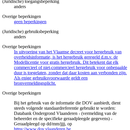
(Juridische) toegangsbeperking
anders
Overige beperkingen
geen beperkingen
(Juridische) gebruiksbeperking
anders
Overige beperkingen
In uitvoering van het Vlaamse decreet voor hergebruik van
overheidsinformatie, is het hergebruik geregeld d.m.v. de
Modellicentie voor gratis hergebruik. Dit betekent dat elk
commercieel of niet-commercieel hergebruik voor onbepaalde
duur is toegelaten, zonder dat daar kosten aan verbonden zijn.
Als enige gebruiksvoorwaarde geldt een
bronvermeldingsplicht.
Overige beperkingen
Bij het gebruik van de informatie die DOV aanbiedt, dient
steeds volgende standaardreferentie gebruikt te worden:
Databank Ondergrond Vlaanderen - (vermelding van de
beheerder en de specifieke geraadpleegde gegevens) -
Geraadpleegd op dd/mm/jjjj, op
https://www.dov.vlaanderen.be