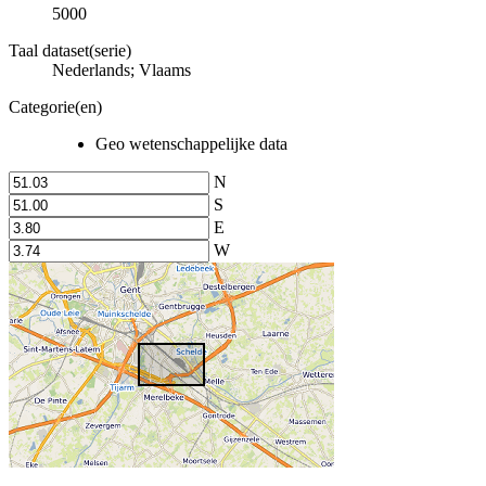
5000
Taal dataset(serie)
Nederlands; Vlaams
Categorie(en)
Geo wetenschappelijke data
N
S
E
W