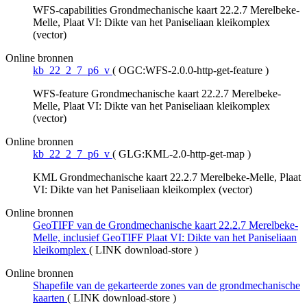
WFS-capabilities Grondmechanische kaart 22.2.7 Merelbeke-
Melle, Plaat VI: Dikte van het Paniseliaan kleikomplex
(vector)
Online bronnen
kb_22_2_7_p6_v
(
OGC:WFS-2.0.0-http-get-feature
)
WFS-feature Grondmechanische kaart 22.2.7 Merelbeke-
Melle, Plaat VI: Dikte van het Paniseliaan kleikomplex
(vector)
Online bronnen
kb_22_2_7_p6_v
(
GLG:KML-2.0-http-get-map
)
KML Grondmechanische kaart 22.2.7 Merelbeke-Melle, Plaat
VI: Dikte van het Paniseliaan kleikomplex (vector)
Online bronnen
GeoTIFF van de Grondmechanische kaart 22.2.7 Merelbeke-
Melle, inclusief GeoTIFF Plaat VI: Dikte van het Paniseliaan
kleikomplex
(
LINK download-store
)
Online bronnen
Shapefile van de gekarteerde zones van de grondmechanische
kaarten
(
LINK download-store
)