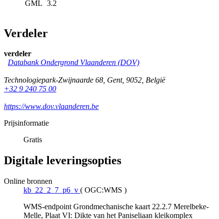
GML
3.2
Verdeler
verdeler
Databank Ondergrond Vlaanderen (DOV)
Technologiepark-Zwijnaarde 68
,
Gent
,
9052
,
België
+32 9 240 75 00
https://www.dov.vlaanderen.be
Prijsinformatie
Gratis
Digitale leveringsopties
Online bronnen
kb_22_2_7_p6_v
(
OGC:WMS
)
WMS-endpoint Grondmechanische kaart 22.2.7 Merelbeke-
Melle, Plaat VI: Dikte van het Paniseliaan kleikomplex