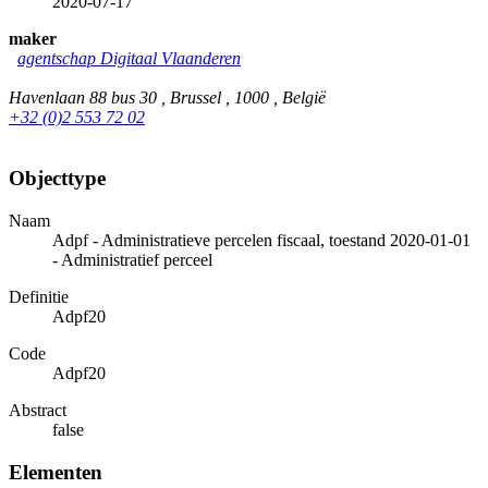
2020-07-17
maker
agentschap Digitaal Vlaanderen
Havenlaan 88 bus 30 , Brussel , 1000 , België
+32 (0)2 553 72 02
Objecttype
Naam
Adpf - Administratieve percelen fiscaal, toestand 2020-01-01
- Administratief perceel
Definitie
Adpf20
Code
Adpf20
Abstract
false
Elementen