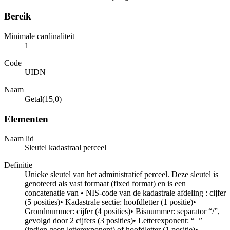
Bereik
Minimale cardinaliteit
1
Code
UIDN
Naam
Getal(15,0)
Elementen
Naam lid
Sleutel kadastraal perceel
Definitie
Unieke sleutel van het administratief perceel. Deze sleutel is
genoteerd als vast formaat (fixed format) en is een
concatenatie van • NIS-code van de kadastrale afdeling : cijfer
(5 posities)• Kadastrale sectie: hoofdletter (1 positie)•
Grondnummer: cijfer (4 posities)• Bisnummer: separator “/”,
gevolgd door 2 cijfers (3 posities)• Letterexponent: “_”
(indien geen letterexponent) of hoofdletter (1 positie)•