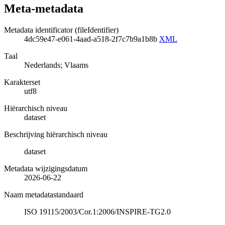
Meta-metadata
Metadata identificator (fileIdentifier)
4dc59e47-e061-4aad-a518-2f7c7b9a1b8b
XML
Taal
Nederlands; Vlaams
Karakterset
utf8
Hiërarchisch niveau
dataset
Beschrijving hiërarchisch niveau
dataset
Metadata wijzigingsdatum
2026-06-22
Naam metadatastandaard
ISO 19115/2003/Cor.1:2006/INSPIRE-TG2.0