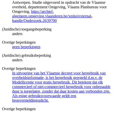
Antwerpen. Studie uitgevoerd in opdracht van de Vlaamse
overheid, departement Omgeving, Vlaams Planbureau voor
Omgeving,
https://archief-
algemeen.omgeving.vlaanderen.be/xmlui/external-
handle/Onderzoek-2639700
(Juridische) toegangsbeperking
anders
Overige beperkingen
geen beperkingen
(Juridische) gebruiksbeperking
anders
Overige beperkingen
In uitvoering van het Vlaamse decreet voor hergebruik van
overheidsinformatie, is het hergebruik geregeld d.m.v. de
Modellicentie voor gratis hergebruik. Dit betekent dat elk
commercieel of niet-commercieel hergebruik voor onbepaalde
duur is toegelaten, zonder dat daar kosten aan verbonden zijn.
Als enige gebruiksvoorwaarde geldt een
bronvermeldingsplicht.
Overige beperkingen