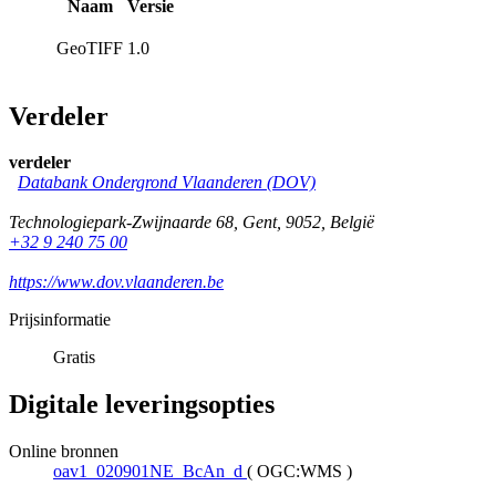
Naam
Versie
GeoTIFF
1.0
Verdeler
verdeler
Databank Ondergrond Vlaanderen (DOV)
Technologiepark-Zwijnaarde 68
,
Gent
,
9052
,
België
+32 9 240 75 00
https://www.dov.vlaanderen.be
Prijsinformatie
Gratis
Digitale leveringsopties
Online bronnen
oav1_020901NE_BcAn_d
(
OGC:WMS
)