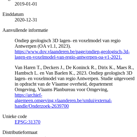
2019-01-01
Einddatum
2020-12-31
Aanvullende informatie
Ondiep geologisch 3D lagen- en voxelmodel van regio
Antwerpen (OA v1.1, 2023).
https://www.dov.vlaanderen.be/page/ondiep-geologisch-3d-
lagen-en-voxelmodel-van-regio-antwerpen-oa-v1-2021.
Van Haren T., Deckers J., De Koninck R., Dirix K., Maes R.,
Hambsch L. en Van Baelen K., 2023. Ondiep geologisch 3D
lagen- en voxelmodel van regio Antwerpen. Studie uitgevoerd
in opdracht van de Vlaamse overheid, departement
Omgeving, Vlaams Planbureau voor Omgeving,
https://archief-
algemeen.omgeving.vlaanderen.be/xmlui/external-
handle/Onderzoek-2639700
Unieke code
EPSG:31370
Distributieformaat