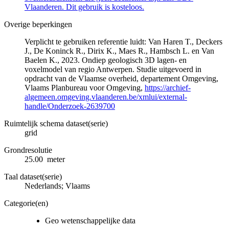
Vlaanderen. Dit gebruik is kosteloos.
Overige beperkingen
Verplicht te gebruiken referentie luidt: Van Haren T., Deckers
J., De Koninck R., Dirix K., Maes R., Hambsch L. en Van
Baelen K., 2023. Ondiep geologisch 3D lagen- en
voxelmodel van regio Antwerpen. Studie uitgevoerd in
opdracht van de Vlaamse overheid, departement Omgeving,
Vlaams Planbureau voor Omgeving,
https://archief-
algemeen.omgeving.vlaanderen.be/xmlui/external-
handle/Onderzoek-2639700
Ruimtelijk schema dataset(serie)
grid
Grondresolutie
25.00 meter
Taal dataset(serie)
Nederlands; Vlaams
Categorie(en)
Geo wetenschappelijke data