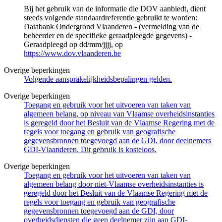
Bij het gebruik van de informatie die DOV aanbiedt, dient
steeds volgende standaardreferentie gebruikt te worden:
Databank Ondergrond Vlaanderen - (vermelding van de
beheerder en de specifieke geraadpleegde gegevens) -
Geraadpleegd op dd/mm/jjjj, op
https://www.dov.vlaanderen.be
Overige beperkingen
Volgende aansprakelijkheidsbepalingen gelden.
Overige beperkingen
Toegang en gebruik voor het uitvoeren van taken van
algemeen belang, op niveau van Vlaamse overheidsinstanties
is geregeld door het Besluit van de Vlaamse Regering met de
regels voor toegang en gebruik van geografische
gegevensbronnen toegevoegd aan de GDI, door deelnemers
GDI-Vlaanderen. Dit gebruik is kosteloos.
Overige beperkingen
Toegang en gebruik voor het uitvoeren van taken van
algemeen belang door niet-Vlaamse overheidsinstanties is
geregeld door het Besluit van de Vlaamse Regering met de
regels voor toegang en gebruik van geografische
gegevensbronnen toegevoegd aan de GDI, door
overheidsdiensten die geen deelnemer zijn aan GDI-