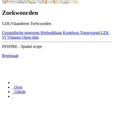
Zoekwoorden
GDI-Vlaanderen Trefwoorden
Geografische gegevens
Herbruikbaar
Kosteloos
Toegevoegd GDI-
Vl
Vlaamse Open data
INSPIRE - Spatial scope
Regionaal
Over
Github