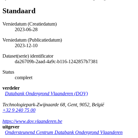
Standaard
Versiedatum (Creatiedatum)
2023-06-28
Versiedatum (Publicatiedatum)
2023-12-10
Dataset(serie) identificator
da26709b-2aad-4a9c-b116-1242857b7381
Status
compleet
verdeler
Databank Ondergrond Vlaanderen (DOV)
Technologiepark-Zwijnaarde 68
,
Gent
,
9052
,
België
+32 9 240 75 00
https://www.dov.vlaanderen.be
uitgever
Ondersteunend Centrum Databank Ondergrond Vlaanderen