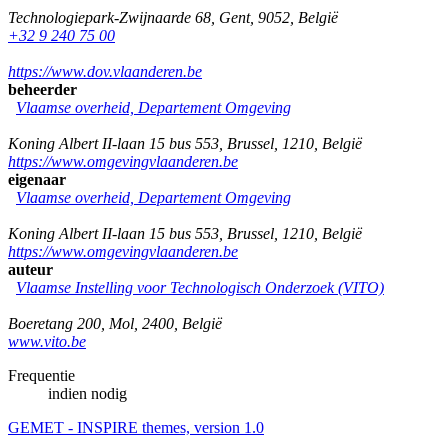
Technologiepark-Zwijnaarde 68
,
Gent
,
9052
,
België
+32 9 240 75 00
https://www.dov.vlaanderen.be
beheerder
Vlaamse overheid, Departement Omgeving
Koning Albert II-laan 15 bus 553
,
Brussel
,
1210
,
België
https://www.omgevingvlaanderen.be
eigenaar
Vlaamse overheid, Departement Omgeving
Koning Albert II-laan 15 bus 553
,
Brussel
,
1210
,
België
https://www.omgevingvlaanderen.be
auteur
Vlaamse Instelling voor Technologisch Onderzoek (VITO)
Boeretang 200
,
Mol
,
2400
,
België
www.vito.be
Frequentie
indien nodig
GEMET - INSPIRE themes, version 1.0