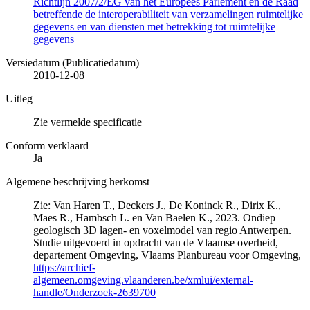
Richtlijn 2007/2/EG van het Europees Parlement en de Raad
betreffende de interoperabiliteit van verzamelingen ruimtelijke
gegevens en van diensten met betrekking tot ruimtelijke
gegevens
Versiedatum (Publicatiedatum)
2010-12-08
Uitleg
Zie vermelde specificatie
Conform verklaard
Ja
Algemene beschrijving herkomst
Zie: Van Haren T., Deckers J., De Koninck R., Dirix K.,
Maes R., Hambsch L. en Van Baelen K., 2023. Ondiep
geologisch 3D lagen- en voxelmodel van regio Antwerpen.
Studie uitgevoerd in opdracht van de Vlaamse overheid,
departement Omgeving, Vlaams Planbureau voor Omgeving,
https://archief-
algemeen.omgeving.vlaanderen.be/xmlui/external-
handle/Onderzoek-2639700