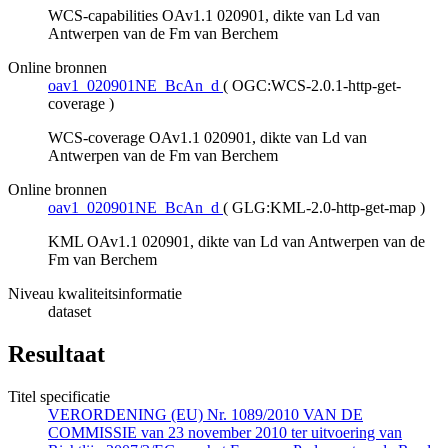
WCS-capabilities OAv1.1 020901, dikte van Ld van
Antwerpen van de Fm van Berchem
Online bronnen
oav1_020901NE_BcAn_d
(
OGC:WCS-2.0.1-http-get-
coverage
)
WCS-coverage OAv1.1 020901, dikte van Ld van
Antwerpen van de Fm van Berchem
Online bronnen
oav1_020901NE_BcAn_d
(
GLG:KML-2.0-http-get-map
)
KML OAv1.1 020901, dikte van Ld van Antwerpen van de
Fm van Berchem
Niveau kwaliteitsinformatie
dataset
Resultaat
Titel specificatie
VERORDENING (EU) Nr. 1089/2010 VAN DE
COMMISSIE van 23 november 2010 ter uitvoering van