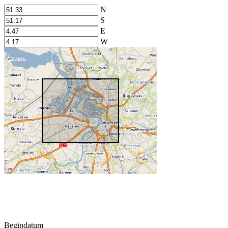
N
S
E
W
Begindatum