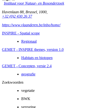
Instituut voor Natuur- en Bosonderzoek
Havenlaan 88
,
Brussel
,
1000
,
+32 (0)2 430 26 37
https://www.vlaanderen.be/inbo/home/
INSPIRE - Spatial scope
Regionaal
GEMET - INSPIRE themes, version 1.0
Habitats en biotopen
GEMET - Concepten, versie 2.4
geografie
Zoekwoorden
vegetatie
BWK
verzuring