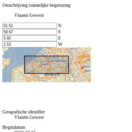
Omschrijving ruimtelijke begrenzing
Vlaams Gewest
N
S
E
W
Geografische identifier
Vlaams Gewest
Begindatum