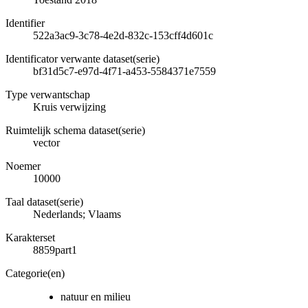
Identifier
522a3ac9-3c78-4e2d-832c-153cff4d601c
Identificator verwante dataset(serie)
bf31d5c7-e97d-4f71-a453-5584371e7559
Type verwantschap
Kruis verwijzing
Ruimtelijk schema dataset(serie)
vector
Noemer
10000
Taal dataset(serie)
Nederlands; Vlaams
Karakterset
8859part1
Categorie(en)
natuur en milieu