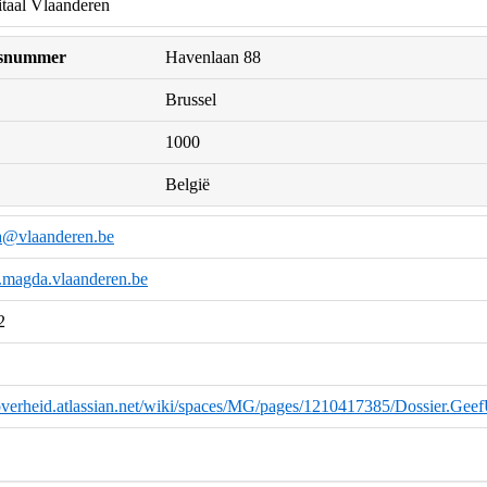
itaal Vlaanderen
uisnummer
Havenlaan 88
Brussel
1000
België
a@vlaanderen.be
k.magda.vlaanderen.be
2
overheid.atlassian.net/wiki/spaces/MG/pages/1210417385/Dossier.Geef