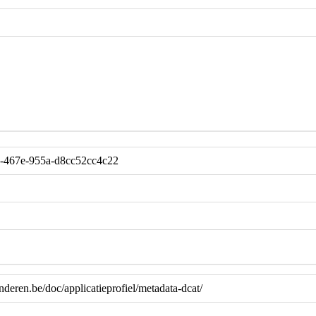
-467e-955a-d8cc52cc4c22
anderen.be/doc/applicatieprofiel/metadata-dcat/