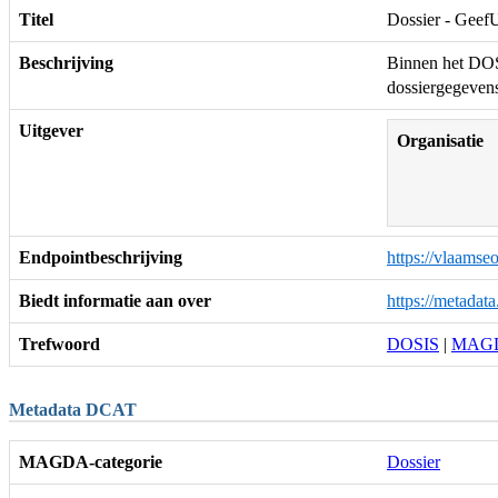
Titel
Dossier - GeefU
Beschrijving
Binnen het DOSI
dossiergegevens
Uitgever
Organisatie
Endpointbeschrijving
https://vlaamse
Biedt informatie aan over
https://metada
Trefwoord
DOSIS
|
MAG
Metadata DCAT
MAGDA-categorie
Dossier