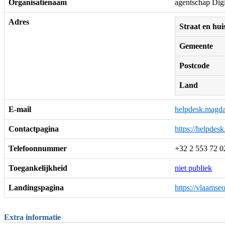
Organisatienaam
agentschap Dig
Adres
Straat en h
Gemeente
Postcode
Land
E-mail
helpdesk.magd
Contactpagina
https://helpdes
Telefoonnummer
+32 2 553 72 0
Toegankelijkheid
niet publiek
Landingspagina
https://vlaamse
Extra informatie