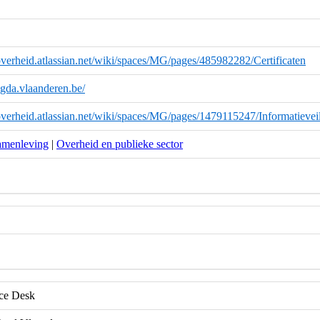
overheid.atlassian.net/wiki/spaces/MG/pages/485982282/Certificaten
magda.vlaanderen.be/
overheid.atlassian.net/wiki/spaces/MG/pages/1479115247/Informatievei
amenleving
|
Overheid en publieke sector
e Desk