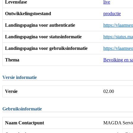
Levensfase
live
Ontwikkelingstoestand
productie
Landingspagina voor authenticatie
https://vlaamse
Landingspagina voor statusinformatie
https://status.
Landingspagina voor gebruiksinformatie
https://vlaamse
Thema
Bevolking en s
Versie informatie
Versie
02.00
Gebruiksinformatie
Naam Contactpunt
MAGDA Servic