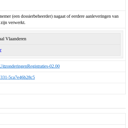
fnemer (een dossierbeheerder) nagaat of eerdere aanleveringen van
zijn verwerkt.
aal Vlaanderen
r
UitzonderingenRegistraties-02.00
a-9331-5ca7e46b28c5