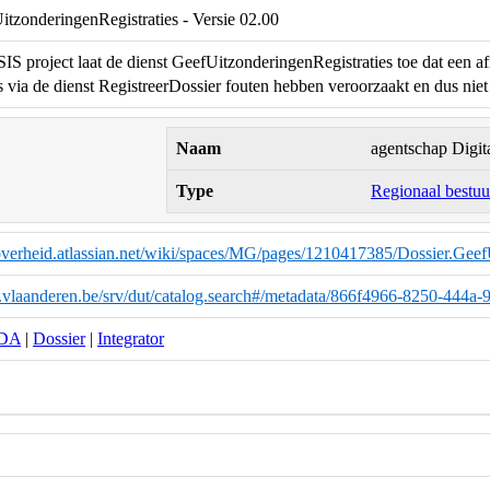
itzonderingenRegistraties - Versie 02.00
S project laat de dienst GeefUitzonderingenRegistraties toe dat een a
 via de dienst RegistreerDossier fouten hebben veroorzaakt en dus niet 
Naam
agentschap Digit
Type
Regionaal bestuu
overheid.atlassian.net/wiki/spaces/MG/pages/1210417385/Dossier.Geef
ta.vlaanderen.be/srv/dut/catalog.search#/metadata/866f4966-8250-444
DA
|
Dossier
|
Integrator