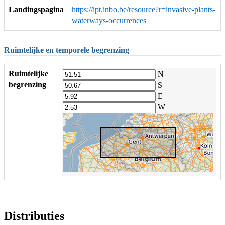
Landingspagina
https://ipt.inbo.be/resource?r=invasive-plants-
waterways-occurrences
Ruimtelijke en temporele begrenzing
Ruimtelijke
N
begrenzing
S
E
W
Distributies