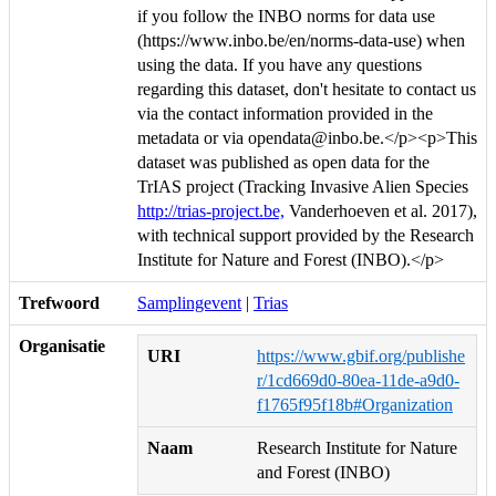
if you follow the INBO norms for data use
(https://www.inbo.be/en/norms-data-use) when
using the data. If you have any questions
regarding this dataset, don't hesitate to contact us
via the contact information provided in the
metadata or via opendata@inbo.be.</p><p>This
dataset was published as open data for the
TrIAS project (Tracking Invasive Alien Species
http://trias-project.be,
Vanderhoeven et al. 2017),
with technical support provided by the Research
Institute for Nature and Forest (INBO).</p>
Trefwoord
Samplingevent
|
Trias
Organisatie
URI
https://www.gbif.org/publishe
r/1cd669d0-80ea-11de-a9d0-
f1765f95f18b#Organization
Naam
Research Institute for Nature
and Forest (INBO)