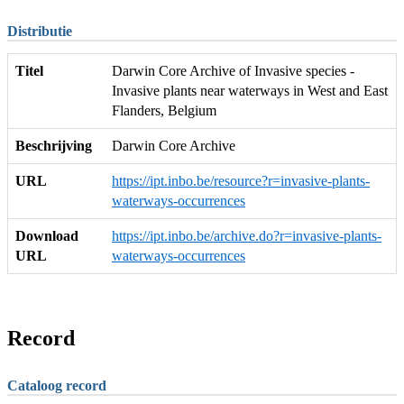
Distributie
Titel
Darwin Core Archive of Invasive species -
Invasive plants near waterways in West and East
Flanders, Belgium
Beschrijving
Darwin Core Archive
URL
https://ipt.inbo.be/resource?r=invasive-plants-
waterways-occurrences
Download
https://ipt.inbo.be/archive.do?r=invasive-plants-
URL
waterways-occurrences
Record
Cataloog record