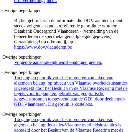
bronvermeldingsplicht.
Overige beperkingen
Bij het gebruik van de informatie die DOV aanbiedt, dient
steeds volgende standaardreferentie gebruikt te worden:
Databank Ondergrond Vlaanderen - (vermelding van de
beheerder en de specifieke geraadpleegde gegevens) -
Geraadpleegd op dd/mm/jjjj, op
https://www.dov.vlaanderen.be
Overige beperkingen
Volgende aansprakelijkheidsbepalingen gelden.
Overige beperkingen
Toegang en gebruik voor het uitvoeren van taken van
algemeen belang, op niveau van Vlaamse overheidsinstanties
is geregeld door het Besluit van de Vlaamse Regering met de
regels voor toegang en gebruik van geografische
gegevensbronnen toegevoegd aan de GDI, door deelnemers
GDI-Vlaanderen. Dit gebruik is kosteloos.
Overige beperkingen
Toegang en gebruik voor het uitvoeren van taken van
algemeen belang door niet-Vlaamse overheidsinstanties is
geregeld door het Besluit van de Vlaamse Regering met de