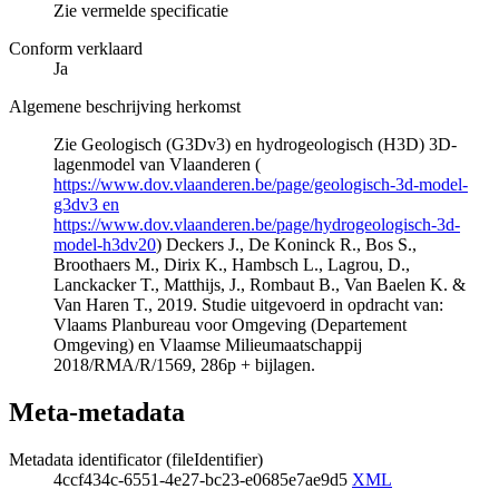
Zie vermelde specificatie
Conform verklaard
Ja
Algemene beschrijving herkomst
Zie Geologisch (G3Dv3) en hydrogeologisch (H3D) 3D-
lagenmodel van Vlaanderen (
https://www.dov.vlaanderen.be/page/geologisch-3d-model-
g3dv3 en
https://www.dov.vlaanderen.be/page/hydrogeologisch-3d-
model-h3dv20
) Deckers J., De Koninck R., Bos S.,
Broothaers M., Dirix K., Hambsch L., Lagrou, D.,
Lanckacker T., Matthijs, J., Rombaut B., Van Baelen K. &
Van Haren T., 2019. Studie uitgevoerd in opdracht van:
Vlaams Planbureau voor Omgeving (Departement
Omgeving) en Vlaamse Milieumaatschappij
2018/RMA/R/1569, 286p + bijlagen.
Meta-metadata
Metadata identificator (fileIdentifier)
4ccf434c-6551-4e27-bc23-e0685e7ae9d5
XML