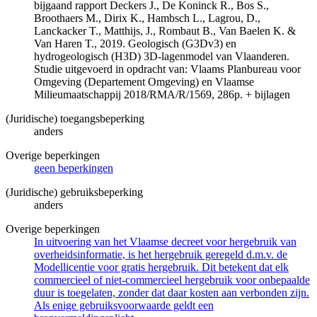
bijgaand rapport Deckers J., De Koninck R., Bos S.,
Broothaers M., Dirix K., Hambsch L., Lagrou, D.,
Lanckacker T., Matthijs, J., Rombaut B., Van Baelen K. &
Van Haren T., 2019. Geologisch (G3Dv3) en
hydrogeologisch (H3D) 3D-lagenmodel van Vlaanderen.
Studie uitgevoerd in opdracht van: Vlaams Planbureau voor
Omgeving (Departement Omgeving) en Vlaamse
Milieumaatschappij 2018/RMA/R/1569, 286p. + bijlagen
(Juridische) toegangsbeperking
anders
Overige beperkingen
geen beperkingen
(Juridische) gebruiksbeperking
anders
Overige beperkingen
In uitvoering van het Vlaamse decreet voor hergebruik van
overheidsinformatie, is het hergebruik geregeld d.m.v. de
Modellicentie voor gratis hergebruik. Dit betekent dat elk
commercieel of niet-commercieel hergebruik voor onbepaalde
duur is toegelaten, zonder dat daar kosten aan verbonden zijn.
Als enige gebruiksvoorwaarde geldt een