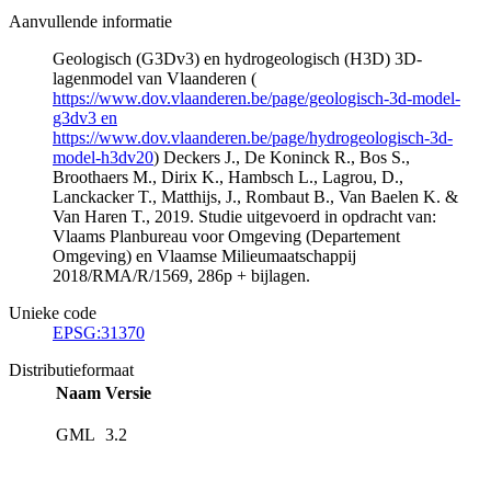
Aanvullende informatie
Geologisch (G3Dv3) en hydrogeologisch (H3D) 3D-
lagenmodel van Vlaanderen (
https://www.dov.vlaanderen.be/page/geologisch-3d-model-
g3dv3 en
https://www.dov.vlaanderen.be/page/hydrogeologisch-3d-
model-h3dv20
) Deckers J., De Koninck R., Bos S.,
Broothaers M., Dirix K., Hambsch L., Lagrou, D.,
Lanckacker T., Matthijs, J., Rombaut B., Van Baelen K. &
Van Haren T., 2019. Studie uitgevoerd in opdracht van:
Vlaams Planbureau voor Omgeving (Departement
Omgeving) en Vlaamse Milieumaatschappij
2018/RMA/R/1569, 286p + bijlagen.
Unieke code
EPSG:31370
Distributieformaat
Naam
Versie
GML
3.2