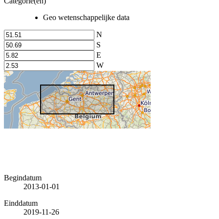
Categorie(en)
Geo wetenschappelijke data
N
S
E
W
Begindatum
2013-01-01
Einddatum
2019-11-26