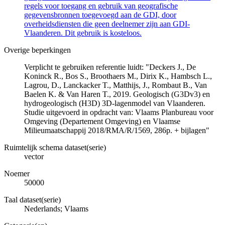
regels voor toegang en gebruik van geografische
gegevensbronnen toegevoegd aan de GDI, door
overheidsdiensten die geen deelnemer zijn aan GDI-
Vlaanderen. Dit gebruik is kosteloos.
Overige beperkingen
Verplicht te gebruiken referentie luidt: "Deckers J., De
Koninck R., Bos S., Broothaers M., Dirix K., Hambsch L.,
Lagrou, D., Lanckacker T., Matthijs, J., Rombaut B., Van
Baelen K. & Van Haren T., 2019. Geologisch (G3Dv3) en
hydrogeologisch (H3D) 3D-lagenmodel van Vlaanderen.
Studie uitgevoerd in opdracht van: Vlaams Planbureau voor
Omgeving (Departement Omgeving) en Vlaamse
Milieumaatschappij 2018/RMA/R/1569, 286p. + bijlagen"
Ruimtelijk schema dataset(serie)
vector
Noemer
50000
Taal dataset(serie)
Nederlands; Vlaams