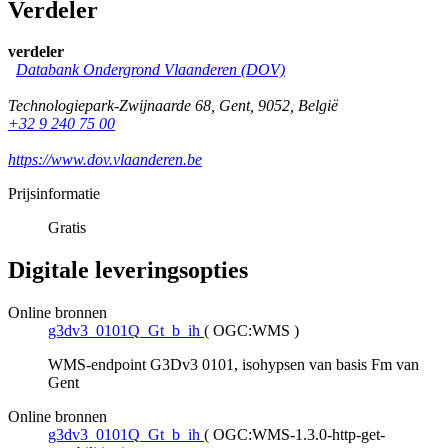
Verdeler
verdeler
Databank Ondergrond Vlaanderen (DOV)
Technologiepark-Zwijnaarde 68
,
Gent
,
9052
,
België
+32 9 240 75 00
https://www.dov.vlaanderen.be
Prijsinformatie
Gratis
Digitale leveringsopties
Online bronnen
g3dv3_0101Q_Gt_b_ih
(
OGC:WMS
)
WMS-endpoint G3Dv3 0101, isohypsen van basis Fm van
Gent
Online bronnen
g3dv3_0101Q_Gt_b_ih
(
OGC:WMS-1.3.0-http-get-