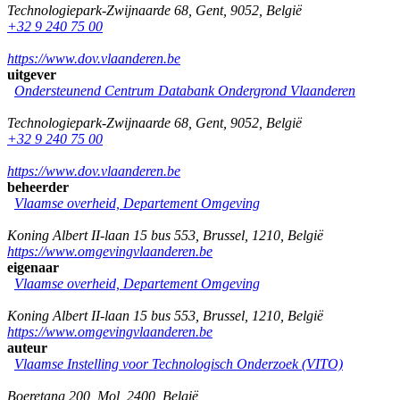
Technologiepark-Zwijnaarde 68
,
Gent
,
9052
,
België
+32 9 240 75 00
https://www.dov.vlaanderen.be
uitgever
Ondersteunend Centrum Databank Ondergrond Vlaanderen
Technologiepark-Zwijnaarde 68
,
Gent
,
9052
,
België
+32 9 240 75 00
https://www.dov.vlaanderen.be
beheerder
Vlaamse overheid, Departement Omgeving
Koning Albert II-laan 15 bus 553
,
Brussel
,
1210
,
België
https://www.omgevingvlaanderen.be
eigenaar
Vlaamse overheid, Departement Omgeving
Koning Albert II-laan 15 bus 553
,
Brussel
,
1210
,
België
https://www.omgevingvlaanderen.be
auteur
Vlaamse Instelling voor Technologisch Onderzoek (VITO)
Boeretang 200
,
Mol
,
2400
,
België