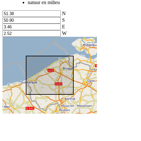
natuur en milieu
N
S
E
W