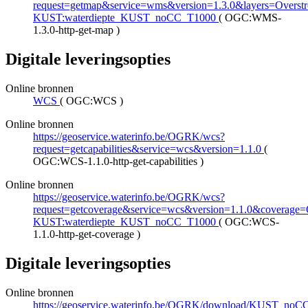
request=getmap&service=wms&version=1.3.0&layers=Overstr
KUST:waterdiepte_KUST_noCC_T1000
(
OGC:WMS-
1.3.0-http-get-map
)
Digitale leveringsopties
Online bronnen
WCS
(
OGC:WCS
)
Online bronnen
https://geoservice.waterinfo.be/OGRK/wcs?
request=getcapabilities&service=wcs&version=1.1.0
(
OGC:WCS-1.1.0-http-get-capabilities
)
Online bronnen
https://geoservice.waterinfo.be/OGRK/wcs?
request=getcoverage&service=wcs&version=1.1.0&coverage=O
KUST:waterdiepte_KUST_noCC_T1000
(
OGC:WCS-
1.1.0-http-get-coverage
)
Digitale leveringsopties
Online bronnen
https://geoservice.waterinfo.be/OGRK/download/KUST_no