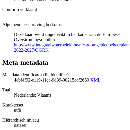
Conform verklaard
Ja
Algemene beschrijving herkomst
Deze kaart werd opgemaakt in het kader van de Europese
Overstromingsrichtlijn.
http://www.integraalwaterbeleid.be/nl/stroomgebiedbeheerpla
2022-2027/OGRK
Meta-metadata
Metadata identificator (fileIdentifier)
4cbf4f92-c119-11ea-9d39-00215caf2660
XML
Taal
Nederlands; Vlaams
Karakterset
utf8
Hiërarchisch niveau
dataset