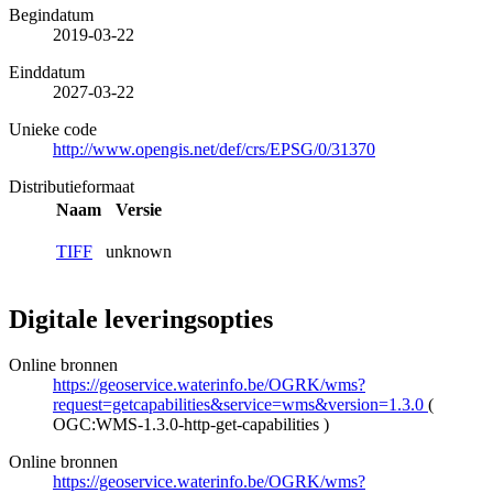
Begindatum
2019-03-22
Einddatum
2027-03-22
Unieke code
http://www.opengis.net/def/crs/EPSG/0/31370
Distributieformaat
Naam
Versie
TIFF
unknown
Digitale leveringsopties
Online bronnen
https://geoservice.waterinfo.be/OGRK/wms?
request=getcapabilities&service=wms&version=1.3.0
(
OGC:WMS-1.3.0-http-get-capabilities
)
Online bronnen
https://geoservice.waterinfo.be/OGRK/wms?